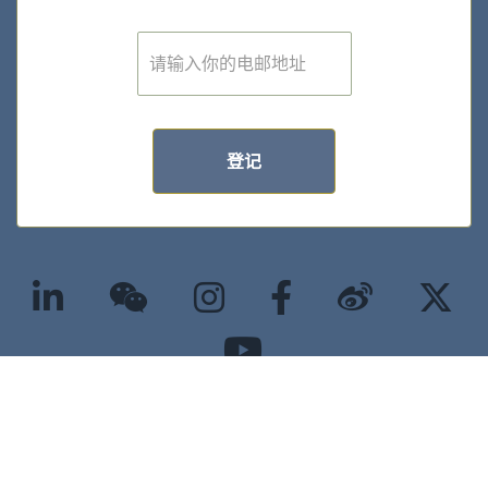
E
m
a
i
l
*
登记
©2025 版权属香港大学经管学院所有 |
隐私政策
|
无障碍网页