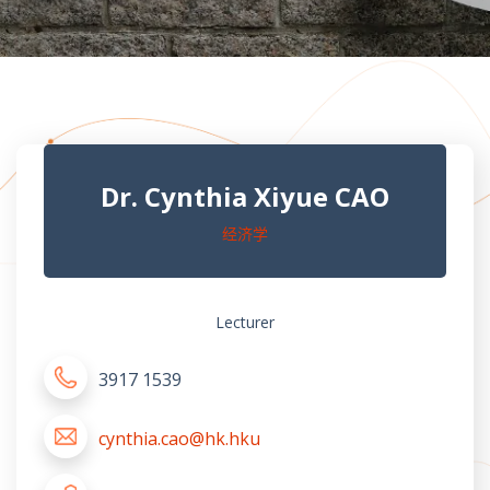
Dr. Cynthia Xiyue CAO
经济学
Lecturer
3917 1539
cynthia.cao@hk.hku