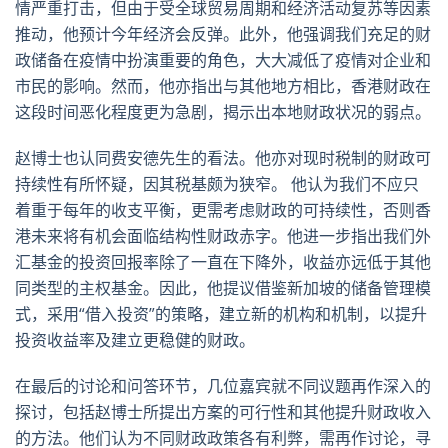
情严重打击，但由于受全球贸易周期和经济活动复苏等因素
推动，他预计今年经济会反弹。此外，他强调我们充足的财
政储备在疫情中扮演重要的角色，大大减低了疫情对企业和
市民的影响。然而，他亦指出与其他地方相比，香港财政在
这段时间恶化程度更为急剧，揭示出本地财政状况的弱点。
赵博士也认同费安德先生的看法。他亦对现时税制的财政可
持续性有所怀疑，因其税基颇为狭窄。 他认为我们不应只
着重于每年的收支平衡，更需考虑财政的可持续性，否则香
港未来将有机会面临结构性财政赤字。他进一步指出我们外
汇基金的投资回报率除了一直在下降外，收益亦远低于其他
同类型的主权基金。因此，他提议借鉴新加坡的储备管理模
式，采用“借入投资”的策略，建立新的机构和机制，以提升
投资收益率及建立更稳健的财政。
在最后的讨论和问答环节，几位嘉宾就不同议题再作深入的
探讨，包括赵博士所提出方案的可行性和其他提升财政收入
的方法。他们认为不同财政政策各有利弊，需再作讨论，寻