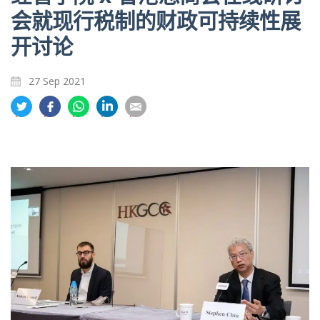
会就现行税制的财政可持续性展
开讨论
27 Sep 2021
分
分
分
分
分
享
享
享
享
享
到
到
到
到
到
推
面
whatsapp
領
電
特
书
英
郵