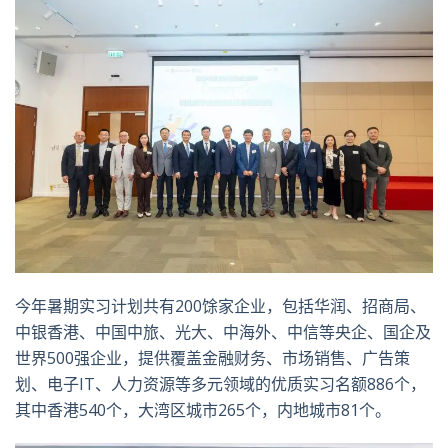
今年暑期实习计划共有
200
馀家企业，包括华润、招商局、
中银香港、中国中旅、光大、中海外、中信等央企、国企及
世界
500
强企业，提供覆盖金融财务、市场销售、广告策
划、电子
IT
、人力资源等多元领域的优质实习名额
886
个，
其中香港
540
个，大湾区城市
265
个，内地城市
81
个。