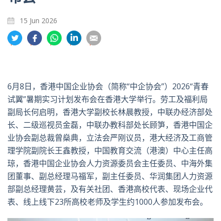
15 Jun 2026
分
分
分
分
分
享
享
享
享
享
到
到
到
到
到
推
面
whatsapp
領
電
特
书
英
郵
6
月
8
日，香港中国企业协会（简称“中企协会”）
2026
“青春
试翼”暑期实习计划发布会在香港大学举行。劳工及福利局
副局长何启明，香港大学副校长林晨教授，中联办经济部处
长、二级巡视员金磊，中联办教科部处长顾笋，香港中国企
业协会副总裁曾燊典，立法会严刚议员，港大经济及工商管
理学院副院长王鑫教授，中国教育交流（港澳）中心主任高
琼，香港中国企业协会人力资源委员会主任委员、中海外集
团董事、副总经理马福军，副主任委员、华润集团人力资源
部副总经理黄芸，及有关社团、香港高校代表、现场企业代
表、线上线下
23
所高校老师及学生约
1000
人参加发布会。