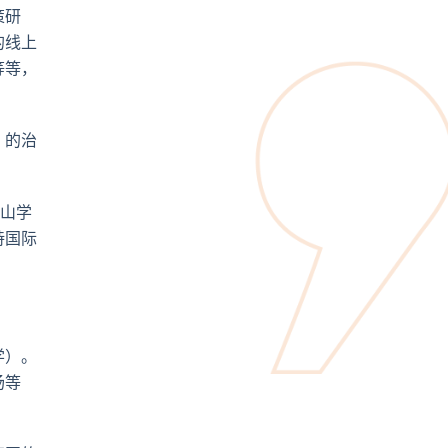
策研
的线上
等等，
」的治
子山学
持国际
学）。
场等