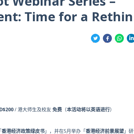
t Webinar Series –
nt: Time for a Rethin
分
享
享
享
享
到
到
到
到
推
面
whatsa
領
特
书
英
D$200
/ 港大师生及校友
免费
（
本活动将以英语进行
）
「
香港经济政策绿皮书
」，并在5月举办「
香港经济前景展望
」研