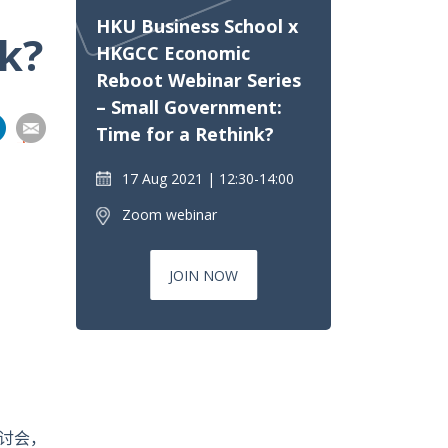
HKU Business School x
k?
HKGCC Economic
Reboot Webinar Series
– Small Government:
分
分
分
分
Time for a Rethink?
享
到
17 Aug 2021
12:30-14:00
pp
電
Zoom webinar
郵
JOIN NOW
讨会，