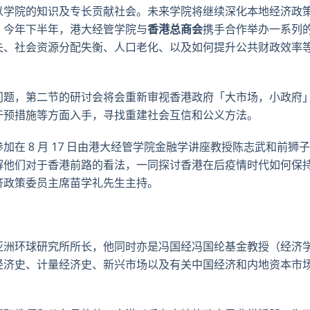
以学院的知识及专长贡献社会。未来学院将继续深化本地经济政
。今年下半年，港大经管学院与
香港总商会
携手合作举办一系列
失、社会资源分配失衡、人口老化、以及如何提升公共财政效率
。
问题，第二节的研讨会将会重新审视香港政府「大市场，小政府
干预措施等方面入手，寻找重建社会互信和公义方法。
在 8 月 17 日由港大经管学院金融学讲座教授陈志武和前狮
解他们对于香港前路的看法，一同探讨香港在后疫情时代如何保
济政策委员主席苗学礼先生主持。
亚洲环球研究所所长，他同时亦是冯国经冯国纶基金教授（经济
经济史、计量经济史、新兴市场以及有关中国经济和内地资本市