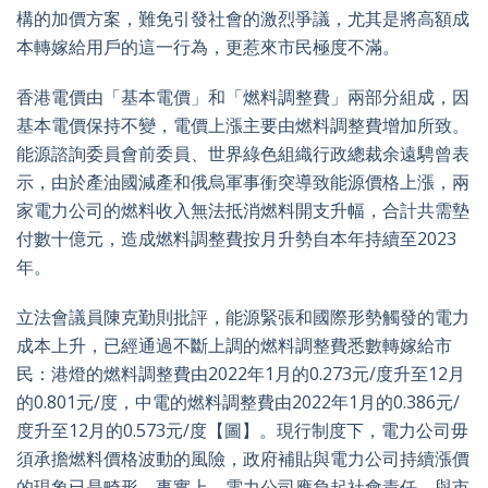
構的加價方案，難免引發社會的激烈爭議，尤其是將高額成
本轉嫁給用戶的這一行為，更惹來市民極度不滿。
香港電價由「基本電價」和「燃料調整費」兩部分組成，因
基本電價保持不變，電價上漲主要由燃料調整費增加所致。
能源諮詢委員會前委員、世界綠色組織行政總裁余遠騁曾表
示，由於產油國減產和俄烏軍事衝突導致能源價格上漲，兩
家電力公司的燃料收入無法抵消燃料開支升幅，合計共需墊
付數十億元，造成燃料調整費按月升勢自本年持續至2023
年。
立法會議員陳克勤則批評，能源緊張和國際形勢觸發的電力
成本上升，已經通過不斷上調的燃料調整費悉數轉嫁給市
民：港燈的燃料調整費由2022年1月的0.273元/度升至12月
的0.801元/度，中電的燃料調整費由2022年1月的0.386元/
度升至12月的0.573元/度【圖】。現行制度下，電力公司毋
須承擔燃料價格波動的風險，政府補貼與電力公司持續漲價
的現象已是畸形。事實上，電力公司應負起社會責任，與市