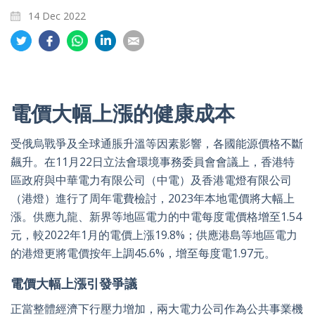
14 Dec 2022
Share
Share
Share
Share
Share
on
on
on
on
on
Twitter
Facebook
Whatsapp
LinkedIn
Email
電價大幅上漲的健康成本
受俄烏戰爭及全球通脹升溫等因素影響，各國能源價格不斷
飆升。在11月22日立法會環境事務委員會會議上，香港特
區政府與中華電力有限公司（中電）及香港電燈有限公司
（港燈）進行了周年電費檢討，2023年本地電價將大幅上
漲。供應九龍、新界等地區電力的中電每度電價格增至1.54
元，較2022年1月的電價上漲19.8%；供應港島等地區電力
的港燈更將電價按年上調45.6%，增至每度電1.97元。
電價大幅上漲引發爭議
正當整體經濟下行壓力增加，兩大電力公司作為公共事業機