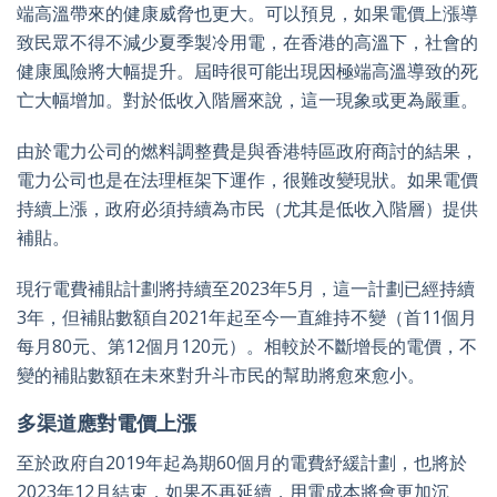
端高溫帶來的健康威脅也更大。可以預見，如果電價上漲導
致民眾不得不減少夏季製冷用電，在香港的高溫下，社會的
健康風險將大幅提升。屆時很可能出現因極端高溫導致的死
亡大幅增加。對於低收入階層來說，這一現象或更為嚴重。
由於電力公司的燃料調整費是與香港特區政府商討的結果，
電力公司也是在法理框架下運作，很難改變現狀。如果電價
持續上漲，政府必須持續為市民（尤其是低收入階層）提供
補貼。
現行電費補貼計劃將持續至2023年5月，這一計劃已經持續
3年，但補貼數額自2021年起至今一直維持不變（首11個月
每月80元、第12個月120元）。相較於不斷增長的電價，不
變的補貼數額在未來對升斗市民的幫助將愈來愈小。
多渠道應對電價上漲
至於政府自2019年起為期60個月的電費紓緩計劃，也將於
2023年12月結束，如果不再延續，用電成本將會更加沉