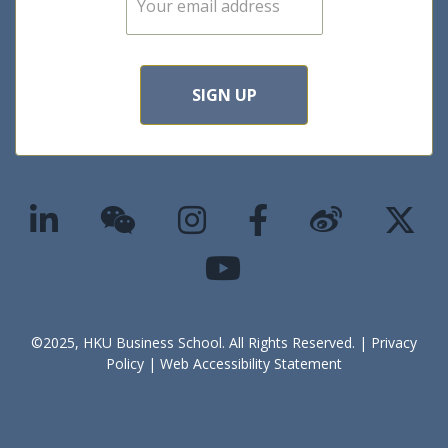
m
a
i
l
*
SIGN UP
©2025, HKU Business School. All Rights Reserved. |
Privacy
Policy
|
Web Accessibility Statement