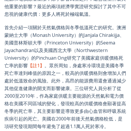
他重要的影響？最近的兩項經濟學實證研究探討了其中不可
忽視的健康代價：更多人將死於極端氣溫。
首先介紹一項關於天然氣價格與冬季低溫死亡的研究。澳洲
蒙納士大學（Monash University）的Janjala Chirakijja、
美國普林斯頓大學（Princeton University）的Seema
Jayachandran以及美國西北大學（Northwestern
University）的Pinchuan Ong研究了美國家庭供暖價格死
亡率的影響
【註1】
。眾所周知，身處寒冷環境是美國冬季
死亡率達到峰值的原因之一，較高的供暖價格則會增加人們
處於低溫致命的風險。此外，高昂的能源費用還會通過減少
其他促進健康的開支而影響健康。三位研究人員分析了從
2000至2010年，作為家庭供暖主要能源的天然氣和電力價
格在美國不同區域的變化，發現較高的供暖價格會顯著提高
冬季的死亡率，其主要影響是導致更多由心血管和呼吸系統
疾病引起的死亡。美國在2000年前後天然氣價格較低，是
項研究發現期間每年避免了超過1.1萬人死於寒冷。