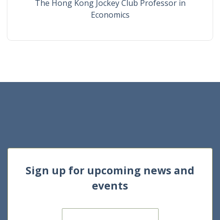
The Hong Kong Jockey Club Professor in
Economics
Sign up for upcoming news and
events
E