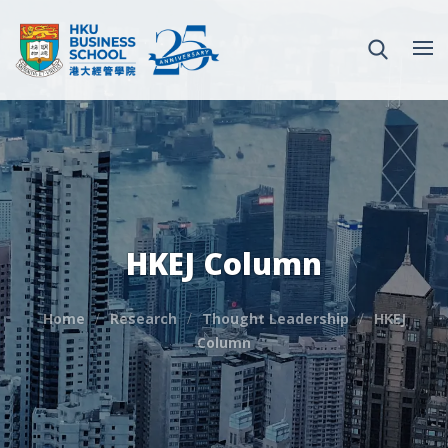
HKEJ Column
Home
Research
Thought Leadership
HKEJ
Column