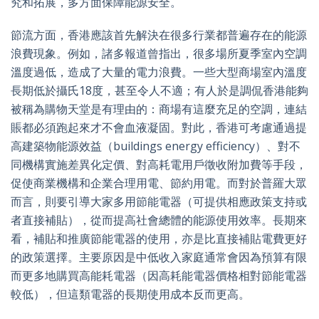
究和拓展，多方面保障能源安全。
節流方面，香港應該首先解決在很多行業都普遍存在的能源
浪費現象。例如，諸多報道曾指出，很多場所夏季室內空調
溫度過低，造成了大量的電力浪費。一些大型商場室內溫度
長期低於攝氏18度，甚至令人不適；有人於是調侃香港能夠
被稱為購物天堂是有理由的：商場有這麼充足的空調，連結
賬都必須跑起來才不會血液凝固。對此，香港可考慮通過提
高建築物能源效益（buildings energy efficiency）、對不
同機構實施差異化定價、對高耗電用戶徵收附加費等手段，
促使商業機構和企業合理用電、節約用電。而對於普羅大眾
而言，則要引導大家多用節能電器（可提供相應政策支持或
者直接補貼），從而提高社會總體的能源使用效率。長期來
看，補貼和推廣節能電器的使用，亦是比直接補貼電費更好
的政策選擇。主要原因是中低收入家庭通常會因為預算有限
而更多地購買高能耗電器（因高耗能電器價格相對節能電器
較低），但這類電器的長期使用成本反而更高。