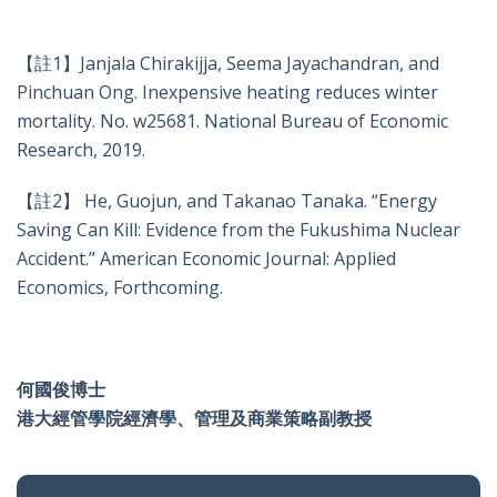
【註1】Janjala Chirakijja, Seema Jayachandran, and
Pinchuan Ong. Inexpensive heating reduces winter
mortality. No. w25681. National Bureau of Economic
Research, 2019.
【註2】 He, Guojun, and Takanao Tanaka. “Energy
Saving Can Kill: Evidence from the Fukushima Nuclear
Accident.” American Economic Journal: Applied
Economics, Forthcoming.
何國俊博士
港大經管學院經濟學、管理及商業策略副教授