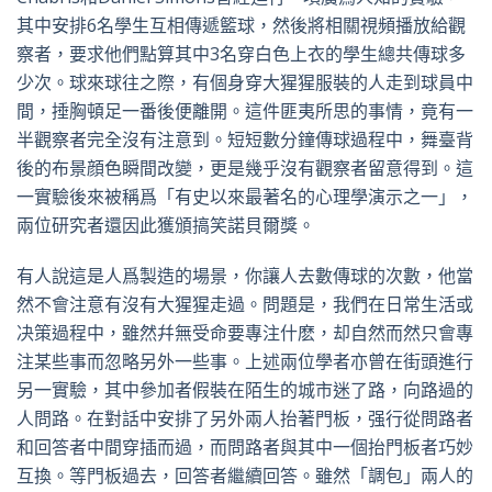
其中安排6名學生互相傳遞籃球，然後將相關視頻播放給觀
察者，要求他們點算其中3名穿白色上衣的學生總共傳球多
少次。球來球往之際，有個身穿大猩猩服裝的人走到球員中
間，捶胸頓足一番後便離開。這件匪夷所思的事情，竟有一
半觀察者完全沒有注意到。短短數分鐘傳球過程中，舞臺背
後的布景顔色瞬間改變，更是幾乎沒有觀察者留意得到。這
一實驗後來被稱爲「有史以來最著名的心理學演示之一」，
兩位研究者還因此獲頒搞笑諾貝爾獎。
有人說這是人爲製造的場景，你讓人去數傳球的次數，他當
然不會注意有沒有大猩猩走過。問題是，我們在日常生活或
决策過程中，雖然幷無受命要專注什麽，却自然而然只會專
注某些事而忽略另外一些事。上述兩位學者亦曾在街頭進行
另一實驗，其中參加者假裝在陌生的城市迷了路，向路過的
人問路。在對話中安排了另外兩人抬著門板，强行從問路者
和回答者中間穿插而過，而問路者與其中一個抬門板者巧妙
互換。等門板過去，回答者繼續回答。雖然「調包」兩人的