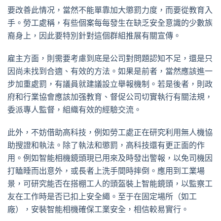
要改善此情况，當然不能單靠加大懲罰力度，而要從教育入
手。勞工處稱，有些個案每每發生在缺乏安全意識的少數族
裔身上，因此要特別針對這個群組推展有關宣傳。
雇主方面，則需要考慮到底是公司對問題認知不足，還是只
因尚未找到合適、有效的方法。如果是前者，當然應該進一
步加重處罰，有議員就建議設立舉報機制。若是後者，則政
府和行業協會應該加强教育、督促公司切實執行有關法規，
委派專人監督，組織有效的經驗交流。
此外，不妨借助高科技，例如勞工處正在研究利用無人機協
助搜證和執法。除了執法和懲罰，高科技還有更正面的作
用。例如智能相機鏡頭現已用來及時發出警報，以免司機因
打瞌睡而出意外，或長者上洗手間時摔倒。應用到工業場
景，可研究能否在搭棚工人的頭盔裝上智能鏡頭，以監察工
友在工作時是否已扣上安全繩。至于在固定場所（如工
廠），安裝智能相機確保工業安全，相信較易實行。