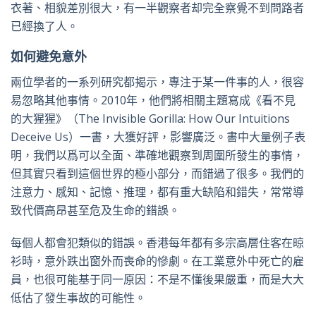
衣著、相貌差別很大，有一半觀察者却完全察覺不到問路者
已經換了人。
如何避免意外
兩位學者的一系列研究都揭示，專注于某一件事的人，很容
易忽略其他事情。2010年，他們將相關主題寫成《看不見
的大猩猩》（The Invisible Gorilla: How Our Intuitions
Deceive Us）一書，大獲好評，影響廣泛。書中大量例子表
明，我們以爲可以全面、準確地觀察到周圍所發生的事情，
但其實只看到這個世界的極小部分，而錯過了很多。我們的
注意力、感知、記憶、推理，都有重大缺陷和錯失，常常導
致代價高昂甚至危及生命的錯誤。
每個人都會犯類似的錯誤。香港每年都有多宗高層住客在晾
衫時，意外跌出窗外而喪命的慘劇。在工業意外中死亡的雇
員，也很可能基于同一原因：不是不懂後果嚴重，而是大大
低估了發生事故的可能性。