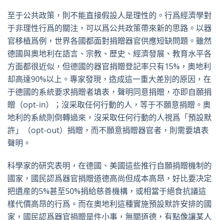
至于公共政策，則不能直接假設人是理性的。行爲經濟學對
于非理性行爲的關注，可以爲公共政策帶來新的思路。以器
官移植爲例，世界各國都面對捐贈器官供應短缺問題。雖然
德國與奧地利在語言、宗教、歷史、經濟發展、教育水平各
方面都很近似，但德國的器官捐贈登記率只有15%，奧地利
却高達90%以上。專家發現，造成這一重大差別的原因，在
于德國的系統要求捐贈者填表，聲明同意捐贈，亦即自願捐
贈（opt-in）；沒采取任何行動的人，等于不願意捐贈。奧
地利的系統則倒轉過來，沒采取任何行動的人視爲「預設默
許」（opt-out）捐贈，而不願意捐贈器官者，則需要填表
聲明。
科學家的研究表明，在德國、美國這些推行自願捐贈機制的
國家，國民認爲器官捐贈道德高尚但成本高昂，好比要决定
把遺産的5%甚至50%捐給慈善機構，或相當于絕食抗議這
樣代價高昂的行爲。而在奧地利這種實施預設默許安排的國
家，國民認爲器官捐贈是件小事，無關道德，有點像讓某人