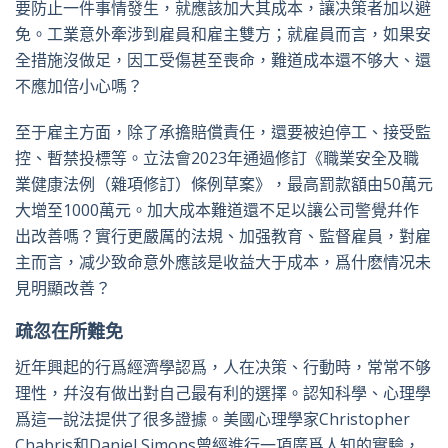
要防止一件事情發生，就應該加大其成本，讓决策者加以避
免。工業意外牽涉到雇員和雇主雙方；就雇員而言，如果安
全措施沒做足，因工受傷甚至喪命，難道成本還不够大、還
不應加倍小心嗎？
至于雇主方面，除了承擔賠償責任，還要被迫停工、接受監
控、暫禁投標等。立法會2023年通過修訂《職業安全及職
業健康法例（雜項修訂）條例草案》，最高罰款額由50萬元
大增至1000萬元。加大成本難道還不足以讓公司警覺幷作
出改善嗎？實行更嚴厲的法規、加强教育、監督雇員，對雇
主而言，减少致命意外應該是收益大于成本，爲什麽情况未
見明顯改善？
疏忽在所難免
近年興起的行爲經濟學認爲，人在决策、行動時，常常不够
理性，幷沒有做出對自己最有利的選擇。認知科學、心理學
爲這一說法提供了很多證據。美國心理學家Christopher
Chabris和Daniel Simons曾經進行一項廣爲人知的實驗，