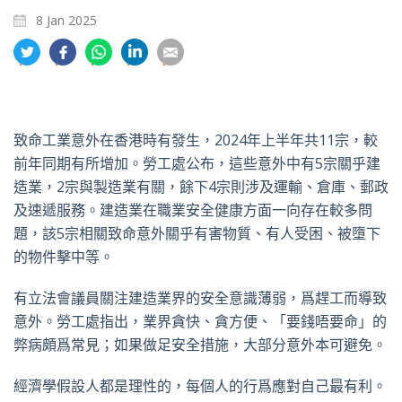
8 Jan 2025
分
分
分
分
分
享
享
享
享
享
到
到
到
到
到
推
面
whatsapp
領
電
特
書
英
郵
致命工業意外在香港時有發生，2024年上半年共11宗，較
前年同期有所增加。勞工處公布，這些意外中有5宗關乎建
造業，2宗與製造業有關，餘下4宗則涉及運輸、倉庫、郵政
及速遞服務。建造業在職業安全健康方面一向存在較多問
題，該5宗相關致命意外關乎有害物質、有人受困、被墮下
的物件擊中等。
有立法會議員關注建造業界的安全意識薄弱，爲趕工而導致
意外。勞工處指出，業界貪快、貪方便、「要錢唔要命」的
弊病頗爲常見；如果做足安全措施，大部分意外本可避免。
經濟學假設人都是理性的，每個人的行爲應對自己最有利。