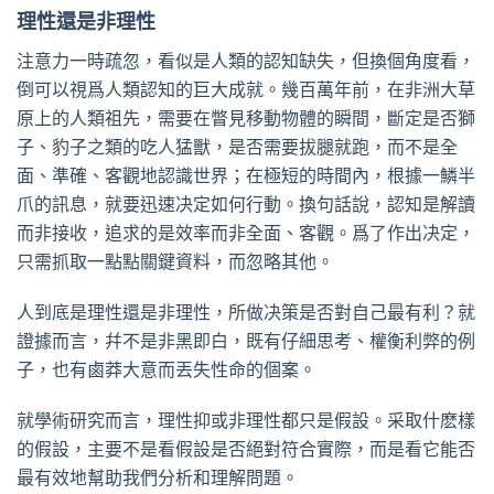
理性還是非理性
注意力一時疏忽，看似是人類的認知缺失，但換個角度看，
倒可以視爲人類認知的巨大成就。幾百萬年前，在非洲大草
原上的人類祖先，需要在瞥見移動物體的瞬間，斷定是否獅
子、豹子之類的吃人猛獸，是否需要拔腿就跑，而不是全
面、準確、客觀地認識世界；在極短的時間內，根據一鱗半
爪的訊息，就要迅速决定如何行動。換句話說，認知是解讀
而非接收，追求的是效率而非全面、客觀。爲了作出决定，
只需抓取一點點關鍵資料，而忽略其他。
人到底是理性還是非理性，所做决策是否對自己最有利？就
證據而言，幷不是非黑即白，既有仔細思考、權衡利弊的例
子，也有鹵莽大意而丟失性命的個案。
就學術研究而言，理性抑或非理性都只是假設。采取什麽樣
的假設，主要不是看假設是否絕對符合實際，而是看它能否
最有效地幫助我們分析和理解問題。