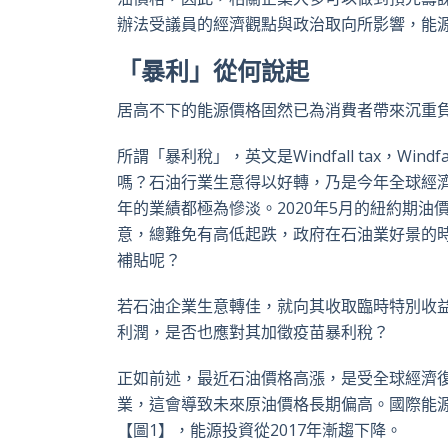
辦法受議員的經濟觀點與政治取向所影響，能
「暴利」從何說起
居高不下的能源價格固然已為消費者帶來沉重
所謂「暴利稅」，英文是Windfall tax，
嗎？石油行業生意得以好轉，乃是今年全球經
年的業績都極為慘淡。2020年5月的紐約期油
意，總難免有高低起跌，政府在石油業好景的
補貼呢？
若石油企業生意轉佳，就向其收取臨時特別收益
利潤，是否也應對其加徵疫苗暴利稅？
正如前述，最近石油價格高漲，是受全球經濟
業，這會導致未來原油價格長期偏高。國際能源署（Int
【圖1】，能源投資從2017年漸趨下降。