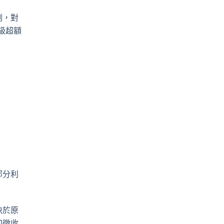
例，對
級超額
部分利
決於原
和徵收