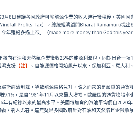
推
面
whatsa
領
特
書
英
3月8日建議各國政府可就能源企業的收入進行徵稅後，美國國
fall Profits Tax），總統經濟顧問Bharat Ramamurti提
上帝」（made more money than God this yea
年將向石油和天然氣企業徵收25%的能源利潤稅，同期出台一項1
經濟支援
【註】
。自能源價格開始飆升以來，保加利亞、意大利
俄羅斯經濟制裁，導致能源價格急升，隨之而來的是嚴重的通貨
9.1%，是自1981年11月以來最大增幅。歐羅區的通貨膨脹率
996年有紀錄以來的最高水平。美國每加侖的汽油平均價自2020
加霜，窮人尤甚。這無疑是多國政府針對石油和天然氣巨企徵收