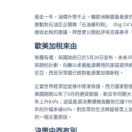
過去一年，油價升勢不止。繼歐洲聯盟委員會於
推動對石油巨企開徵「石油暴利稅」（Big Oil Wind
徵收此稅的建議，拜登更公開批評埃克森美孚「今年賺錢多過
歐美加稅來由
無獨有偶，英國政府已於5月26日宣布，未來3
英鎊的計劃，向難以承擔能源費用的家庭提供
尼亞、西班牙等國已經對能源業加徵新稅。
正當世界經濟從疫情中逐漸恢復，西方國家對
美國剛剛公布了6月的通貨膨脹，較去年同期大增
年上升8.6%；該區能源消費價格指數則已達1
年的升幅多達60%，對民眾的生活無疑是雪上
的一個主要原因。
決策中西有別