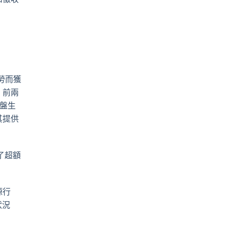
不勞而獲
，前兩
一盤生
其提供
了超額
源行
狀況