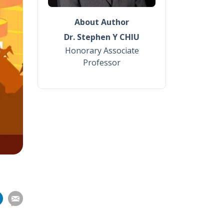
About Author
Dr. Stephen Y CHIU
Honorary Associate
Professor
分
分
分
分
享
到