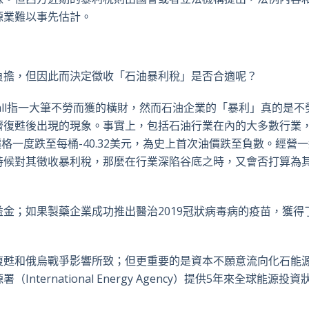
源業難以事先估計。
負擔，但因此而決定徵收「石油暴利稅」是否合適呢？
Windfall指一大筆不勞而獲的橫財，然而石油企業的「暴利」真的是
濟復甦後出現的現象。事實上，包括石油行業在內的大多數行業
價格一度跌至每桶-40.32美元，為史上首次油價跌至負數。經營
時候對其徵收暴利稅，那麼在行業深陷谷底之時，又會否打算為
金；如果製藥企業成功推出醫治2019冠狀病毒病的疫苗，獲得
復甦和俄烏戰爭影響所致；但更重要的是資本不願意流向化石能
ernational Energy Agency）提供5年來全球能源投資