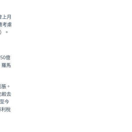
pp
電
郵
會上月
出應考慮
r）。
50億
、羅馬
膨脹。
也較去
年至今
暴利稅