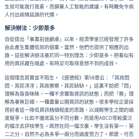
生就可能我行我素，而摒棄人工智能的建議。有時難免令病
人付出病情延誤的代價。
解決辦法：少即是多
自從提出「事業前途
顧慮
」以來，經濟學家已經發現了許多
由此產生集體低效的個案。當然，他們也提供了相應的出
路。這些解決辦法基於同一特別理念：少即是多。把看似有
用的資訊藏在暗處，有時足可取得意想不到的成效。
這個理念其實並不陌生。《道德經》第58章云：「其政悶
悶，其民淳淳；其政察察，其民缺缺。」這裏不妨把「悶」
理解為昏昏昧昧，一種不求獲取資訊的狀態；而把「察」理
解為事無巨細，一種盡量公開資訊的狀態。很多學校正是採
用前者這一降低資訊精細程度的思路，以減輕學生之間的過
度競爭，比如不徹底區分不同分數，而是用ABCD等較廣泛
的檔次去評核學生。既然在同一檔次裏，學生沒有第一、第
二之分，自然不必為多爭一兩分而過度努力了。那麼，可否