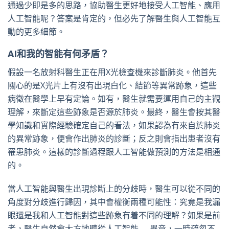
通過少即是多的思路，協助醫生更好地接受人工智能、應用
人工智能呢？答案是肯定的，但必先了解醫生與人工智能互
動的更多細節。
AI和我的智能有何矛盾？
假設一名放射科醫生正在用X光檢查機來診斷肺炎。他首先
關心的是X光片上有沒有出現白化、結節等異常跡象，這些
病徵在醫學上早有定論。如有，醫生就需要運用自己的主觀
理解，來斷定這些跡象是否源於肺炎。最終，醫生會按其醫
學知識和實際經驗確定自己的看法，如果認為有來自於肺炎
的異常跡象，便會作出肺炎的診斷；反之則會指出患者沒有
罹患肺炎。這樣的診斷過程跟人工智能做預測的方法是相通
的。
當人工智能與醫生出現診斷上的分歧時，醫生可以從不同的
角度對分歧進行歸因，其中會權衡兩種可能性：究竟是我漏
眼還是我和人工智能對這些跡象有着不同的理解？如果是前
者，醫生自然會大方地聽從人工智能──畢竟，一時疏忽不