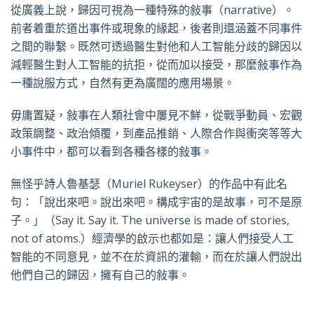
從廣義上說，歸因可視為一種特殊的敍事（narrative）。
前者着重於道出事件或現象的緣起，後者則還涵蓋不同事件
之間的聯繫。既然可透過醫生對他和人工智能分歧的歸因以
減輕醫生對人工智能的抗拒，從而加以接受，那麼敍事作為
一種說服方式，自然有更為廣闊的應用場景。
毋庸置疑，敍事在人類社會中屢見不鮮，從戰爭動員、宏觀
政策調整、政治傾覆，到產品推銷、人際合作與衝突等等大
小事件中，都可以看到各種各樣的敍事。
無怪乎詩人魯基瑟（Muriel Rukeyser）的作品中有此名
句：「說出來吧。說出來吧。構成宇宙的是故事，可不是原
子。」（Say it. Say it. The universe is made of stories,
not of atoms.）經濟學的啟示也都如是：讓人們接受人工
智能的不同意見，並不在於資訊的灌輸，而在於讓人們說出
他們自己的歸因，擁有自己的敍事。