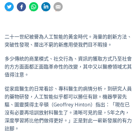
分
分
分
分
分
享
享
享
享
享
到
到
到
到
到
推
面
whatsapp
領
電
特
書
英
郵
二十一世紀被譽為人工智能的黃金時代。海量的創新方法、
突破性發現、層出不窮的新應用使我們目不暇接。
多少傳統的商業模式、社交行為、資訊的獲取方式乃至社會
的方方面面都正面臨革命性的改變，其中又以醫療領域尤其
值得注意。
從家庭醫生的日常看診、專科醫生的病情分析，到研究人員
的藥物研發，人工智能似乎都可以勝任有餘。機器學習先
驅、圖靈獎得主辛頓（Geoffrey Hinton）指出：「現在已
沒有必要再培訓放射科醫生了。清晰可見的是，5年之內，
深度學習將比他們做得更好。」正是對此一嶄新發展的有力
註腳。