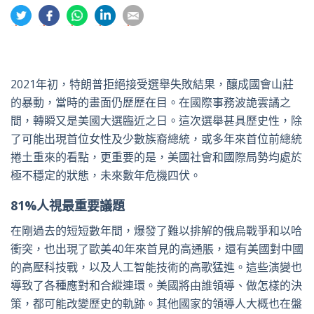
分
分
分
分
分
享
享
享
享
享
到
到
到
到
到
推
面
whatsapp
領
電
特
書
英
郵
2021年初，特朗普拒絕接受選舉失敗結果，釀成國會山莊
的暴動，當時的畫面仍歷歷在目。在國際事務波詭雲譎之
間，轉瞬又是美國大選臨近之日。這次選舉甚具歷史性，除
了可能出現首位女性及少數族裔總統，或多年來首位前總統
捲土重來的看點，更重要的是，美國社會和國際局勢均處於
極不穩定的狀態，未來數年危機四伏。
81%人視最重要議題
在剛過去的短短數年間，爆發了難以排解的俄烏戰爭和以哈
衝突，也出現了歐美40年來首見的高通脹，還有美國對中國
的高壓科技戰，以及人工智能技術的高歌猛進。這些演變也
導致了各種應對和合縱連環。美國將由誰領導、做怎樣的決
策，都可能改變歷史的軌跡。其他國家的領導人大概也在盤