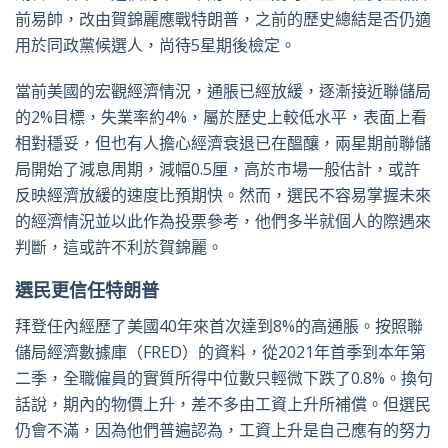
前易帥，改由賀錦麗應戰特朗普，之前的歷史總結是否仍適
用於同政黨候選人，尚待5星期後檢定。
當前美國的宏觀經濟情況，通脹已經放緩，逐漸接近聯儲局
的2%目標，失業率約4%，屬於歷史上較低水平，表面上看
相對穩妥，但也有人擔心經濟衰退已在醞釀，兩星期前聯儲
局開始了減息周期，減幅0.5厘，高於市場一般估計，或許
反映經濟放緩的速度比預期快。然而，選民不容易掌握未來
的經濟情況並以此作為投票參考，他們多半就個人的際遇來
判斷，這或許不利於賀錦麗。
選民更信任特朗普
拜登任內經歷了美國40年來首次達到8%的高通脹。按照聯
儲局經濟數據庫（FRED）的資料，從2021年首季到本年第
二季，全職僱員的實質所得中位數只輕微下跌了0.8%。換句
話說，期內的物價上升，差不多由工資上升所補償。但選民
仍會不滿，因為他們普遍認為，工資上升是自己應有的努力