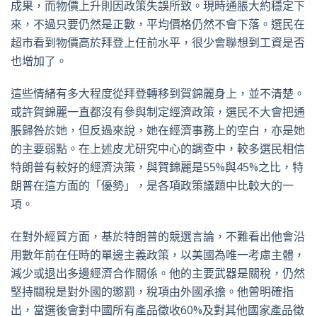
成果，而物價上升則因政策失誤所致。現時通脹大約穩定下
來，不過只要仍然是正數，平均價格仍然不會下落。選民在
超市看到物價高於拜登上任前水平，很少會聯想到工資是否
也增加了。
這些情緒有多大程度從拜登轉移到賀錦麗身上，並不清楚。
或許賀錦麗一直都沒有參與制定經濟政策，選民不大會把通
脹歸咎於她，但反過來說，她在經濟事務上的空白，亦是她
的主要弱點。在上述皮尤研究中心的調查中，較多選民相信
特朗普有較好的經濟決策，與賀錦麗是55%與45%之比，特
朗普在這方面的「優勢」，是各項政策議題中比較大的一
項。
在對外經貿方面，基於特朗普的競選言論，不難看出他會沿
用數年前在任時的單邊主義政策，以美國為唯一考慮主體，
減少或退出多邊經濟合作關係。他的主要武器是關稅，仍然
堅持關稅是對外國的懲罰，稅項由外國承擔。他曾明確指
出，當選後會對中國所有產品徵收60%及對其他國家產品徵