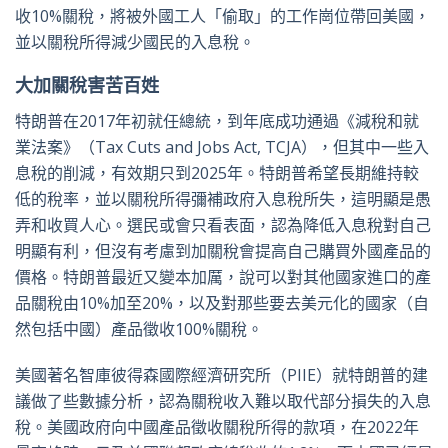
收10%關稅，將被外國工人「偷取」的工作崗位帶回美國，
並以關稅所得減少國民的入息稅。
大加關稅害苦百姓
特朗普在2017年初就任總統，到年底成功通過《減稅和就
業法案》（Tax Cuts and Jobs Act, TCJA），但其中一些入
息稅的削減，有效期只到2025年。特朗普希望長期維持較
低的稅率，並以關稅所得彌補政府入息稅所失，這明顯是愚
弄和收買人心。選民或會只看表面，認為降低入息稅對自己
明顯有利，但沒有考慮到加關稅會提高自己購買外國產品的
價格。特朗普最近又變本加厲，說可以對其他國家進口的產
品關稅由10%加至20%，以及對那些要去美元化的國家（自
然包括中國）產品徵收100%關稅。
美國著名智庫彼得森國際經濟研究所（PIIE）就特朗普的建
議做了些數據分析，認為關稅收入難以取代部分損失的入息
稅。美國政府向中國產品徵收關稅所得的款項，在2022年