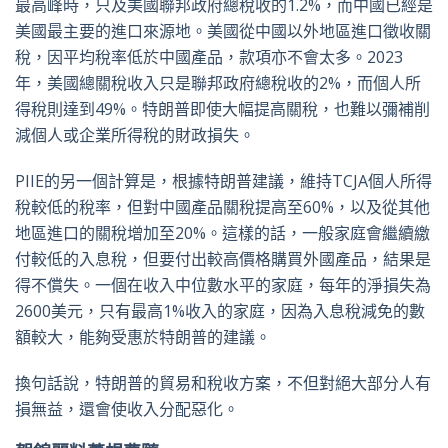
最高峰時，只及美國聯邦政府總稅收的1.2%，而中國已經是
美國最主要的進口來源地。美國從中國以外地區進口徵收關
稅，因平均稅率低於中國產品，款項亦不會太多。2023
年，美國總關稅收入只是聯邦政府總稅收的2%，而個人所
得稅則達到49%。特朗普即使大幅提高關稅，也難以彌補削
減個人或企業所得稅的財政損失。
PIIE的另一個計算是，根據特朗普建議，維持TCJA個人所得
稅較低的稅率，但對中國產品關稅提高至60%，以及從其他
地區進口的關稅增加至20%。這樣的話，一般家庭會繼續繳
付較低的入息稅，但要付出較高價格購買外國產品，結果是
得不償失。一個在收入中位數水平的家庭，每年的淨損失為
2600美元，只有最高1%收入的家庭，因為入息稅減免的數
額較大，能夠受惠於特朗普的建議。
換句話說，特朗普的貿易和稅收方案，不但對絕大部分人有
損無益，還會使收入分配惡化。