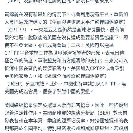
（IPEF）及對非洲和拉美的拉攏，都沒有什麼成果。
賀錦麗在沒有新思維的情況下，或會利用現有平台，重新加
入奧巴馬政府建立的《全面與進步跨太平洋夥伴關係協定》
（CPTPP），一來是亞太區仍然是全球增長最快、最有前
景的地區，脫歐後的英國在沒有達成重要新貿易協議下，即
使不在亞太區，亦已成為會員；二來，美國可以通過
CPTPP平台重塑其作為世界經濟領導者的形象，表現出積
極合作的態度，爭取盟友和南方經濟體的支持；三來又可以
抵消中國在區內的經濟影響力。美國加入CPTPP或會吸引
更多國家參與，和《區域全面經濟夥伴關係協定》
（RCEP）分庭抗禮。此外，中國也有申請加入CPTPP，若
美國先成為會員，便多了掣肘中國的渠道。
美國總統選舉決定於選舉人票而非普選票，因此一些搖擺州
起着決定性作用。美國商務部的經濟分析局（BEA）數天前
發表各州在本年第二季度的經濟增長率，好幾個搖擺州的表
現都高於全國平均，特別是密歇根州和威斯康星州。若短期