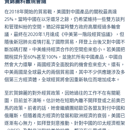
賀錦麗料蕭規曹隨
在2018年開始的貿易戰，美國對中國產品的關稅最高達
25%。當時中國在以牙還牙之餘，仍希望維持一些雙方談判
和管理糾紛的空間。猶記得當時雙方政府高層經過多輪會
議，最終在2020年1月達成《中美第一階段經貿協議》，但
隨後新冠肺炎疫情打亂了國際貿易，拜登上台後又對中國不
斷加碼打壓，中美維持經濟合作的空間愈來愈小。若美國把
關稅提升至60%甚至100%，並施於所有中國產品，中國自
然會大力還擊，兩國經濟全面脫鈎的機會愈來愈大。還有，
中美兩國是全球最大的兩個貿易國，其中不少供應鏈涉及多
個第三方經濟體，全球經貿將會因重新執位而增加成本。
至於賀錦麗的對外經貿政策，因她過往的工作不在有關範
圍，目前並不清晰。估計她在短期內離不開拜登或之前奧巴
馬的政策。前者的話，她會繼續團結歐亞各盟友對付中國和
俄羅斯，但隨着南方經濟的發展和歐洲經濟的衰弱，美國已
逐漸有心無力，如拜登刻意推動、針對中國的印太經濟框架