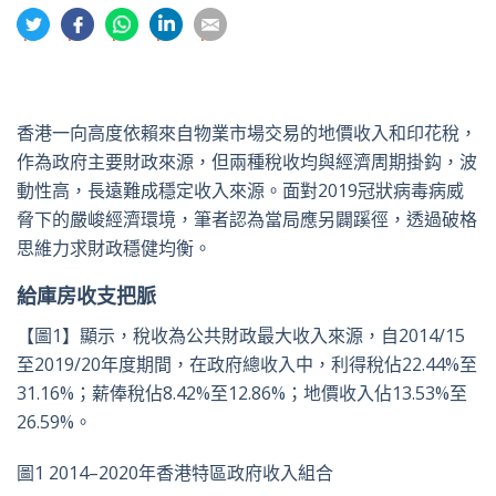
分
分
分
分
分
享
享
享
享
享
到
到
到
到
到
推
面
whatsapp
領
電
特
書
英
郵
香港一向高度依賴來自物業市場交易的地價收入和印花稅，
作為政府主要財政來源，但兩種稅收均與經濟周期掛鈎，波
動性高，長遠難成穩定收入來源。面對2019冠狀病毒病威
脅下的嚴峻經濟環境，筆者認為當局應另闢蹊徑，透過破格
思維力求財政穩健均衡。
給庫房收支把脈
【圖1】顯示，稅收為公共財政最大收入來源，自2014/15
至2019/20年度期間，在政府總收入中，利得稅佔22.44%至
31.16%；薪俸稅佔8.42%至12.86%；地價收入佔13.53%至
26.59%。
圖1 2014–2020年香港特區政府收入組合