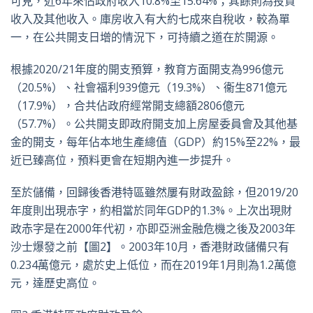
可見，近6年來佔政府收入10.8%至15.64%；其餘則為投資
收入及其他收入。庫房收入有大約七成來自稅收，較為單
一，在公共開支日增的情況下，可持續之道在於開源。
根據2020/21年度的開支預算，教育方面開支為996億元
（20.5%）、社會福利939億元（19.3%）、衞生871億元
（17.9%），合共佔政府經常開支總額2806億元
（57.7%）。公共開支即政府開支加上房屋委員會及其他基
金的開支，每年佔本地生產總值（GDP）約15%至22%，最
近已臻高位，預料更會在短期內進一步提升。
至於儲備，回歸後香港特區雖然屢有財政盈餘，但2019/20
年度則出現赤字，約相當於同年GDP的1.3%。上次出現財
政赤字是在2000年代初，亦即亞洲金融危機之後及2003年
沙士爆發之前【圖2】。2003年10月，香港財政儲備只有
0.234萬億元，處於史上低位，而在2019年1月則為1.2萬億
元，達歷史高位。