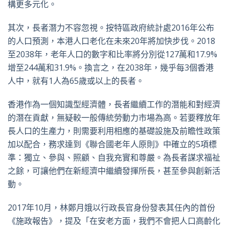
構更多元化。
其次，長者潛力不容忽視。按特區政府統計處2016年公布
的人口預測，本港人口老化在未來20年將加快步伐。2018
至2038年，老年人口的數字和比率將分別從127萬和17.9%
增至244萬和31.9%。換言之，在2038年，幾乎每3個香港
人中，就有1人為65歲或以上的長者。
香港作為一個知識型經濟體，長者繼續工作的潛能和對經濟
的潛在貢獻，無疑較一般傳統勞動力市場為高。若要釋放年
長人口的生產力，則需要利用相應的基礎設施及前瞻性政策
加以配合，務求達到《聯合國老年人原則》中確立的5項標
準：獨立、參與、照顧、自我充實和尊嚴。為長者謀求福祉
之餘，可讓他們在新經濟中繼續發揮所長，甚至參與創新活
動。
2017年10月，林鄭月娥以行政長官身份發表其任內的首份
《施政報告》，提及「在安老方面，我們不會把人口高齡化