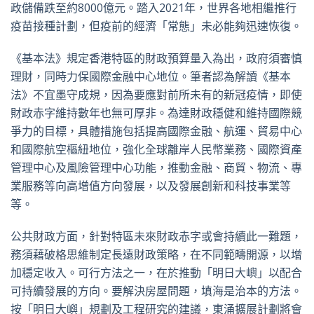
政儲備跌至約8000億元。踏入2021年，世界各地相繼推行
疫苗接種計劃，但疫前的經濟「常態」未必能夠迅速恢復。
《基本法》規定香港特區的財政預算量入為出，政府須審慎
理財，同時力保國際金融中心地位。筆者認為解讀《基本
法》不宜墨守成規，因為要應對前所未有的新冠疫情，即使
財政赤字維持數年也無可厚非。為達財政穩健和維持國際競
爭力的目標，具體措施包括提高國際金融、航運、貿易中心
和國際航空樞紐地位，強化全球離岸人民幣業務、國際資產
管理中心及風險管理中心功能，推動金融、商貿、物流、專
業服務等向高增值方向發展，以及發展創新和科技事業等
等。
公共財政方面，針對特區未來財政赤字或會持續此一難題，
務須藉破格思維制定長遠財政策略，在不同範疇開源，以增
加穩定收入。可行方法之一，在於推動「明日大嶼」以配合
可持續發展的方向。要解決房屋問題，填海是治本的方法。
按「明日大嶼」規劃及工程研究的建議，東涌擴展計劃將會