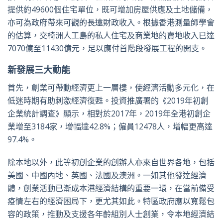
提供約49600個住宅單位，既可增加房屋供應及土地儲備，
亦可為政府帶來可觀的長遠財政收入。根據香港測量師學會
的估算，交椅洲人工島的私人住宅及商業地的賣地收入已達
7070億至11430億元，足以應付首階段發展工程的開支。
新發展三大動能
首先，創業可帶動經濟更上一層樓，使經濟活動多元化，在
低迷時期有助刺激經濟復甦。投資推廣署的《2019年初創
企業統計調查》顯示，相對於2017年，2019年全港初創企
業增至3184家，增幅達42.8%；僱員12478人，增幅更高達
97.4%。
除本地以外，此等初創企業的創辦人亦來自世界各地，包括
美國、中國內地、英國、法國及澳洲。一如其他發達經濟
體，創業活動已漸成本港經濟結構的重要一環，在當前備受
疫情左右的經濟困局下，更尤其如此。特區政府應以寬鬆包
容的政策，推動及支援各年齡組別人士創業，令本地經濟結