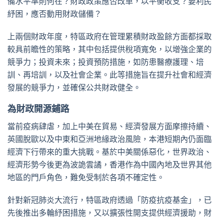
備水平準則何在？財政政策應否改革，以平衡收支？要利民
紓困，應否動用財政儲備？
上兩個財政年度，特區政府在管理累積財政盈餘方面都採取
較具前瞻性的策略，其中包括提供稅項寬免，以增強企業的
競爭力；投資未來；投資預防措施，如防患醫療護理、培
訓、再培訓，以及社會企業。此等措施旨在提升社會和經濟
發展的競爭力，並確保公共財政健全。
為財政開源鋪路
當前疫病肆虐，加上中美在貿易、經濟發展方面摩擦持續、
英國脫歐以及中東和亞洲地緣政治風險，本港短期內仍面臨
經濟下行帶來的重大挑戰。基於中美關係惡化，世界政治、
經濟形勢今後更為波詭雲譎，香港作為中國內地及世界其他
地區的門戶角色，難免受制於各項不確定性。
針對新冠肺炎大流行，特區政府透過「防疫抗疫基金」，已
先後推出多輪紓困措施，又以擴張性開支提供經濟援助，財