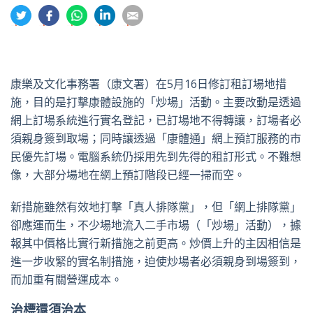
分
分
分
分
分
享
享
享
享
享
到
到
到
到
到
推
面
whatsapp
領
電
特
書
英
郵
康樂及文化事務署（康文署）在5月16日修訂租訂場地措
施，目的是打擊康體設施的「炒場」活動。主要改動是透過
網上訂場系統進行實名登記，已訂場地不得轉讓，訂場者必
須親身簽到取場；同時讓透過「康體通」網上預訂服務的市
民優先訂場。電腦系統仍採用先到先得的租訂形式。不難想
像，大部分場地在網上預訂階段已經一掃而空。
新措施雖然有效地打擊「真人排隊黨」，但「網上排隊黨」
卻應運而生，不少場地流入二手市場（「炒場」活動），據
報其中價格比實行新措施之前更高。炒價上升的主因相信是
進一步收緊的實名制措施，迫使炒場者必須親身到場簽到，
而加重有關營運成本。
治標還須治本