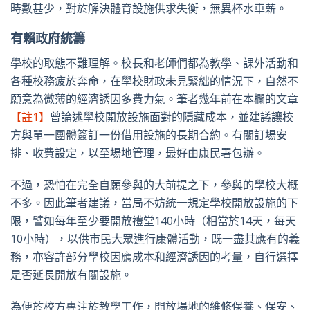
時數甚少，對於解決體育設施供求失衡，無異杯水車薪。
有賴政府統籌
學校的取態不難理解。校長和老師們都為教學、課外活動和
各種校務疲於奔命，在學校財政未見緊絀的情況下，自然不
願意為微薄的經濟誘因多費力氣。筆者幾年前在本欄的文章
【註1】
曾論述學校開放設施面對的隱藏成本，並建議讓校
方與單一團體簽訂一份借用設施的長期合約。有關訂場安
排、收費設定，以至場地管理，最好由康民署包辦。
不過，恐怕在完全自願參與的大前提之下，參與的學校大概
不多。因此筆者建議，當局不妨統一規定學校開放設施的下
限，譬如每年至少要開放禮堂140小時（相當於14天，每天
10小時），以供市民大眾進行康體活動，既一盡其應有的義
務，亦容許部分學校因應成本和經濟誘因的考量，自行選擇
是否延長開放有關設施。
為便於校方專注於教學工作，開放場地的維修保養、保安、