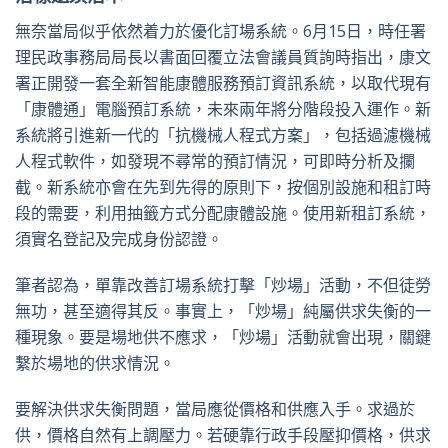
無奈當局似乎依然着力於優化訂場系統。6月15日，時任署
理民政事務局局長以書面回覆立法會議員質詢時指出，康文
署正開發一套全新智能康體服務預訂資訊系統，以取代現有
「康體通」電腦預訂系統，未來兩年將分階段投入運作。新
系統將引進新一代的「抗機械人程式方案」，包括過濾機械
人程式軟件，如發現不尋常的預訂情況，可即時分析及攔
截。新系統亦會在先到先得的原則下，按個別設施和租訂時
段的需要，利用抽籤方式分配康體設施。使用新租訂系統，
須實名登記及完成身份認證。
筆者認為，單靠改善訂場系統打擊「炒場」活動，不但徒勞
無功，甚至適得其反。事實上，「炒場」純屬供求失衡的一
種現象。要是場地供不應求，「炒場」活動就會出現，關鍵
繫於場地的供求情況。
要解決供求失衡問題，當局應從價格和供應入手。求過於
供，價格自然有上調壓力。若硬靠行政手段壓抑價格，供求