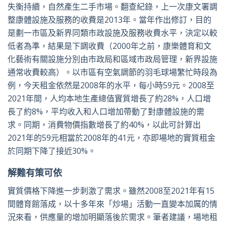
失衡持續，自然產生二手市場。翻查紀錄，上一次康文署調
整康體設施及服務的收費是2013年。當年作出修訂，目的
是劃一市區及新界同類市政設施及服務收費水平，決定以較
低者為準，結果是下調收費（2000年之前，康樂體育和文
化藝術有關設施分別由市政局和區域市政局管理，新界設施
通常收費較高）。以市區有空氣調節的羽毛球場繁忙時段為
例，今天租金依然是2008年的水平，每小時59元。2008至
2021年間，人均本地生產總值實質增長了約28%，人口增
長了約8%，平均收入和人口增加帶動了對康體設施的需
求。同期，消費物價指數增長了約40%，以此可計算出
2021年的59元相當於2008年的41元，亦即場地的實質租金
於同期下降了接近30%。
解難有策可依
實質價格下降進一步刺激了需求。雖然2008至2021年有15
間體育館落成，以十多年來「炒場」活動一直變本加厲的情
況來看，供應量的增加明顯落後於需求。筆者建議，場地租