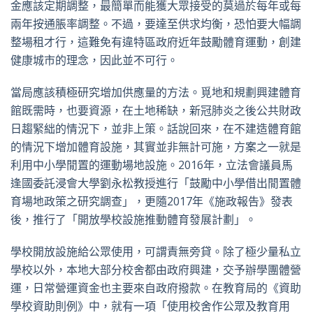
金應該定期調整，最簡單而能獲大眾接受的莫過於每年或每
兩年按通脹率調整。不過，要達至供求均衡，恐怕要大幅調
整場租才行，這難免有違特區政府近年鼓勵體育運動，創建
健康城市的理念，因此並不可行。
當局應該積極研究增加供應量的方法。覓地和規劃興建體育
館既需時，也要資源，在土地稀缺，新冠肺炎之後公共財政
日趨緊絀的情況下，並非上策。話說回來，在不建造體育館
的情況下增加體育設施，其實並非無計可施，方案之一就是
利用中小學閒置的運動場地設施。2016年，立法會議員馬
逢國委託浸會大學劉永松教授進行「鼓勵中小學借出閒置體
育場地政策之研究調查」，更隨2017年《施政報告》發表
後，推行了「開放學校設施推動體育發展計劃」。
學校開放設施給公眾使用，可謂責無旁貸。除了極少量私立
學校以外，本地大部分校舍都由政府興建，交予辦學團體營
運，日常營運資金也主要來自政府撥款。在教育局的《資助
學校資助則例》中，就有一項「使用校舍作公眾及教育用