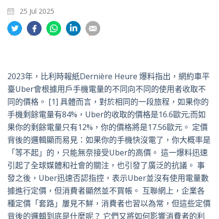
25 Jul 2025
分
分
分
分
分
享
享
享
享
享
到
到
到
到
到
推
面
whatsapp
領
電
特
書
英
郵
2023年，比利時報紙Dernière Heure 爆料指出，網約車平
臺Uber會根據用戶手機電量的不同向不同的使用者收取不
同的價格。
[1]
具體而言，對於相同的一段旅程，如果你的
手機剩餘電量有84%，Uber的收取的價格是16.6歐元;而如
果你的剩餘電量只有12%，你的價格將是17.56歐元。 定價
背後的邏輯顯而易見：如果你的手機快沒電了，你大概率是
「等不起」的，只能無奈接受Uber的高價。 這一爆料迅速
引起了全球媒體和社會的關注，也引發了廣泛的抗議。 事
發之後，Uber迅速否認指控，表示Uber並沒有使用電量數
據進行定價，但消費者顯然並不買帳。 互聯網上，企業各
種定價「套路」屢見不鮮，消費者也習以為常，但這些定價
背後的邏輯到底是什麼呢？ 它們又將如何影響消費者的利