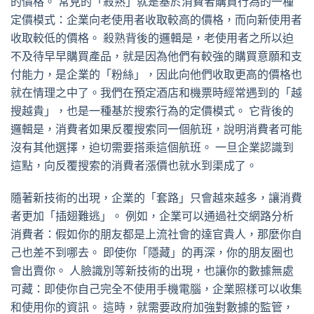
的價格。 常見的「殺熟」就是基於消費者購買行為的一種
定價模式：企業向老使用者收取較高的價格，而向新使用者
收取較低的價格。 殺熟背後的邏輯是，老使用者之所以迫
不及待早早購買產品，就是因為他們有較強的購買意願和支
付能力，是企業的「粉絲」，因此向他們收取更高的價格也
就在情理之中了。我們在預定酒店和機票時經常遇到的「越
搜越貴」，也是一種基於搜索行為的定價模式。 它背後的
邏輯是，消費者如果反覆搜索同一個航班，說明消費者可能
沒有其他選擇，迫切需要搭乘這個航班。 一旦企業認識到
這點，向反覆搜索的消費者漲價也就水到渠成了。
隨著新技術的出現，企業的「套路」只會越來越多，讓消費
者更加「插翅難逃」。 例如，企業可以通過社交網路分析
消費者：假如你的朋友都是上流社會的達官貴人，那麼你自
己也差不到哪去。 即使你「隱藏」的再深，你的朋友圈也
會出賣你。 人臉識別等新技術的出現，也讓你的數據無處
可藏：即使你自己完全不使用手機電腦，企業照樣可以收集
和使用你的資訊。 這時，就需要政府加強對數據的監管，