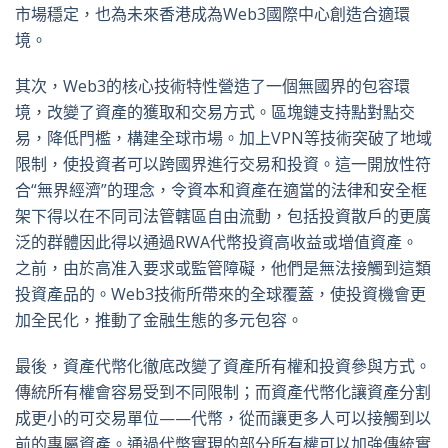
市場穩定，也為未來香港成為Web3國際中心創造合適環
境。
其次，Web3的核心技術特性營造了一個無國界的包容環
境，改變了資產的獲取和交易方式。區塊鏈支持點對點交
易，降低門檻，構建全球市場。加上VPN等技術突破了地域
限制，使投資者可以跨國界進行交易和投資。這一開放性符
合“無界經濟”的理念，令資本和資產在適當的法律和安全框
架下得以在不同司法管轄區自由流動，包括投資散戶的更廣
泛的群體因此得以通過RWA代幣投資高收益或增值資產。
之前，由於高准入要求或監管障礙，他們是無法接觸到這類
投資產品的。Web3技術所帶來的全球覆蓋，使投資機會更
加全民化，推動了金融生態的多元包容。
最後，資產代幣化徹底改變了資產所有權和投資參與方式。
傳統所有權會容易受到不同限制；而資產代幣化讓資產分割
成更小的可交易單位——代幣，從而讓更多人可以接觸到以
前的專屬資產。通過代幣實現的部分所有權可以加強傳統實