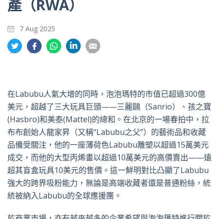
產（RWA）
7 Aug 2025
分
分
分
分
分
享
享
享
享
享
到
到
到
到
到
推
面
whatsapp
領
電
特
書
英
郵
在Labubu人氣大增的同時，泡泡瑪特的市值已超過300億
美元，超越了三大玩具巨頭——三麗鷗（Sanrio）、孩之寶
(Hasbro)和美泰(Mattel)的總和。在北京的一場春拍中，拉
布布創始人龍家昇（又稱“Labubu之父”）的藝術品和收藏
品備受關注，他的一座薄荷色Labubu雕塑以超過15萬美元
成交，而他的大型丙烯畫以超過10萬美元的高價賣出——遠
超其盲盒玩具10美元的售價。這一鮮明對比凸顯了Labubu
強大的跨界吸粉能力，無論是高端收藏者還是普通粉絲，統
統被納入Labubu的全球應援團。
於商業市場，亦有越來越多的企業希望與泡泡瑪特進行關於