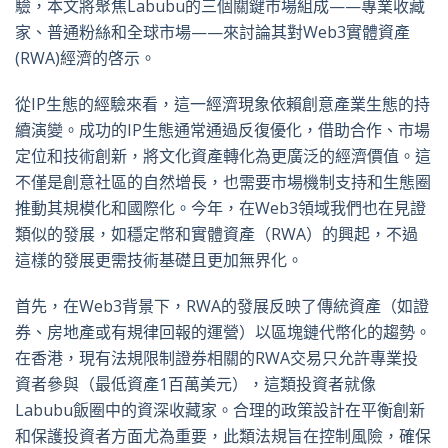
驗，本文將聚焦Labubu的三個關鍵市場組成——專業收藏
家、普通粉絲和全球市場——來討論其對Web3實體資產
(RWA)經濟的啓示。
從IP生態的經驗來看，這一經濟現象依賴創意產業生態的持
續演變。成功的IP生態通常通過反復優化，借助合作、市場
定位和技術創新，將文化資產轉化為更廣泛的經濟價值。這
不僅是創意社區的自然增長，也需要市場機制支持和生態圈
推動其規模化和國際化。今年，在Web3領域我們也在見證
類似的發展，如穩定幣和實體資產（RWA）的興起，不過
這樣的發展更需技術基礎且更加無界化。
首先，在Web3背景下，RWA的發展反映了傳統資產（如證
券、房地產或有規律回報的運營）以區塊鏈代幣化的趨勢。
在香港，現有法規限制證券相關的RWA交易只允許專業投
資者參與（最低資產1百萬美元），這類投資者就像
Labubu飯圈中的資深收藏家。合理的政策設計在平衡創新
和保護投資者方面尤為重要，此類法規旨在控制風險，確保