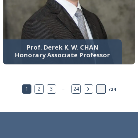
Prof. Derek K. W. CHAN
Honorary Associate Professor
…
下一頁
1
2
3
24
/24