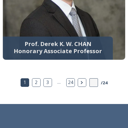
Prof. Derek K. W. CHAN
Honorary Associate Professor
…
下一頁
1
2
3
24
/24