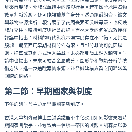
能來自親族、外族或葬禮中的贈與行為。若不區分地用器物
數量判斷等級，便可能誤讀墓主身分。透過觚爵組合、銘文
與器物來源辨析，報告展示了商周喪葬既反映等級，也反映
族群交往、贈禮制度與社會網絡。吉林大學的何景成教授在
評議中指出：材料的時代與樣本選擇仍存在不平衡，尤其是
殷墟二期至西周早期材料分佈有限，且部分器物可能因聯
姻、掠奪或其他方式進入墓葬，未必都能簡單歸入趙贅。討
論中也提出，未來可結合金屬成分、圖形學和聚類分析等技
術方法，進一步追蹤器物來源，並嘗試建構族群之間贈送與
回贈的網絡。
第二節：早期國家與制度
下午的研討會主題是早期國家與制度。
香港大學胡森豪博士生討論鐵器軍事化應用如何影響東週時
期國家間競爭，並導致第一個統一帝國的興起。胡森豪以香