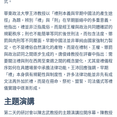
式。
華東政法大學王沛教授以「禮刑本義與早期中國法的產生途
徑」為題，辨別「禮」與「刑」在早期脈絡中的多重意義。
他指出，禮並非泛指風俗，而是經王權與政治共同體確認的
規範秩序；刑也不能簡單等同於後世刑法，而包含法度、懲
罰與肉刑等不同層面。早期中國法並非單純由國家強制力製
定，也不是禮俗自然演化的產物，而是在禮制、王權、懲罰
與政治認同之間逐步生成的。唐俊峰教授在評審中指出：需
要關注禮與刑在西周至東週之間的概念變化，尤其是禮儀程
序如何在具體場景中承擔法律功能。王沛回應強調，早期
「禮」本身俱有規範性與制度性，許多法律功能並非先有成
文法再外加於禮，而是在冊命、祭祀、盟誓、司法儀式等禮
儀實踐中逐漸形成。
主題演講
第二天的研討會以陳志武教授的主題演講拉開序幕。陳教授