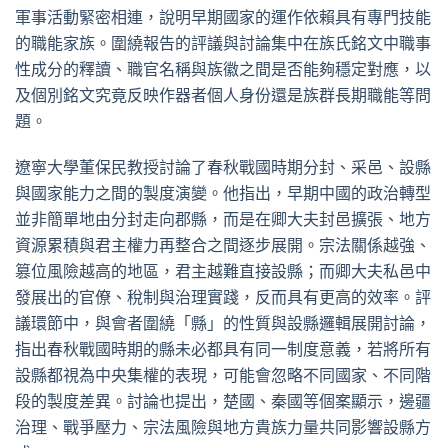
軍事活動緊密相連，說明早期國家的運作依賴具有專門技能
的職能家族。圍繞報告的評議與討論集中在族氏銘文中職事
性成分的釋讀、職官名稱與族徽之間是否能夠穩定對應，以
及個別銘文究竟反映作器者個人身份還是族群長期職能等問
題。
遼寧大學董保民教授討論了春秋戰國時期分封、采邑、設縣
與國家能力之間的製度演變。他指出，早期中國的政治轉型
並非簡單地由分封走向郡縣，而是在卿大夫封邑擴張、地方
資源累積與君主權力再整合之間逐步展開。宗法關係越強、
篡位風險越高的地區，君主越難直接設縣；而卿大夫私邑中
發展出的官僚、稅制與治理實踐，反而具有更高的效率。評
議環節中，與會者圍繞「縣」的性質與設縣邏輯展開討論，
指出春秋戰國時期的縣未必都具有同一制度意義，若將所有
設縣都視為中央集權的表現，可能會忽略不同國家、不同階
段的製度差異。討論也提出，楚國、秦國等個案顯示，邊疆
治理、戰爭壓力、宗法風險與地方貴族力量共同影響設縣方