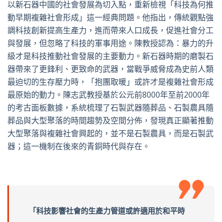
以新石器中國的社會發展為切入點，重新檢視「科技為何推
動早期複雜社會形成」這一經典問題。他指出，傳統觀點強
調科技創新提高生產力，進而帶來人口成長，促進社會分工
與發展，但忽略了科技的軍事用途。陳教授認為：暴力的升
級才是科技推動社會發展的主要動力。新石器時期的磨製石
器帶來了更鋒利、更致命的武器，當戰爭威脅成為史前人類
最迫切的生存壓力時，「抱團取暖」或許才是複雜社會形成
最原始的動力。陳志武教授基於公元前8000年至前2000年
的考古面板數據，系統梳理了石製武器隨葬品、石製農具隨
葬品與大型聚落的時間趨勢及空間分佈，發現真正顯著推動
大型聚落與複雜社會興起的，並不是石製農具，而是石製武
器；這一機制在後來的青銅時代與存在。
「科技影響社會的生產力管道或許適用於和平時