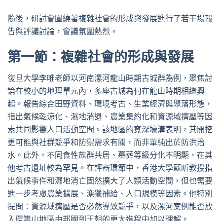
隨後，研討會圍繞著複雜社會的形成與發展進行了若干場報
告與評議討論，會議氛圍熱烈。
第一節：複雜社會的形成與發展
復旦大學李唯老師以河南漯河龍山時期古城群為例，聚焦討
論在較小的地理單元內，多座古城為何在龍山時期相繼興
起。報告綜合田野資料、環境考古、生業經濟與聚落形態，
指出氣候乾涼化、濕地消退、農業集約化和資源域擠壓等因
素共同影響人口活動空間。該地區的寬深壕溝表明，其開挖
更可能與社群競爭和防禦需求有關，而非單純出於防洪治
水。此外，不同食性族群共居、墓葬等級分化不明顯，在其
他考古遺址較為罕見。在評審環節中，香港大學蘇昕教授指
出氣候事件和濕地消亡固然擴大了人類活動空間，但也需要
進一步考慮農業擴展、漁獵補給、人口規模等因素。他特別
提問：資源域擠壓是否必然導致競爭，以及漯河案例能否放
入環嵩山地區由邦國到王朝的更大進程中加以理解。