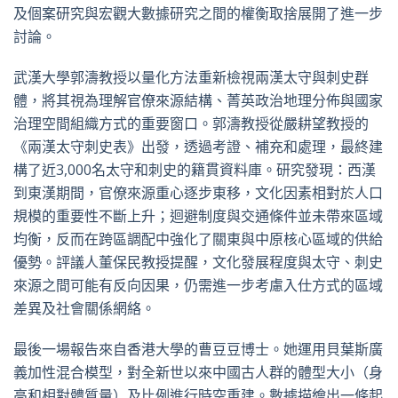
及個案研究與宏觀大數據研究之間的權衡取捨展開了進一步
討論。
武漢大學郭濤教授以量化方法重新檢視兩漢太守與刺史群
體，將其視為理解官僚來源結構、菁英政治地理分佈與國家
治理空間組織方式的重要窗口。郭濤教授從嚴耕望教授的
《兩漢太守刺史表》出發，透過考證、補充和處理，最終建
構了近3,000名太守和刺史的籍貫資料庫。研究發現：西漢
到東漢期間，官僚來源重心逐步東移，文化因素相對於人口
規模的重要性不斷上升；迴避制度與交通條件並未帶來區域
均衡，反而在跨區調配中強化了關東與中原核心區域的供給
優勢。評議人董保民教授提醒，文化發展程度與太守、刺史
來源之間可能有反向因果，仍需進一步考慮入仕方式的區域
差異及社會關係網絡。
最後一場報告來自香港大學的曹豆豆博士。她運用貝葉斯廣
義加性混合模型，對全新世以來中國古人群的體型大小（身
高和相對體質量）及比例進行時空重建。數據描繪出一條起