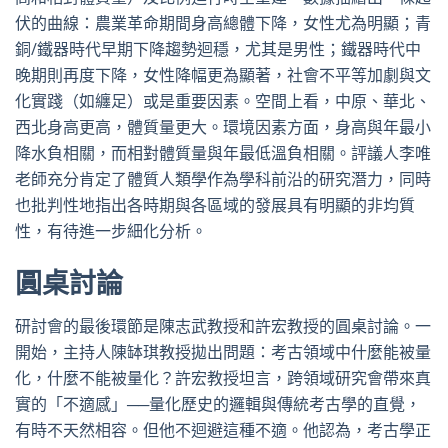
伏的曲線：農業革命期間身高總體下降，女性尤為明顯；青
銅/鐵器時代早期下降趨勢迴穩，尤其是男性；鐵器時代中
晚期則再度下降，女性降幅更為顯著，社會不平等加劇與文
化實踐（如纏足）或是重要因素。空間上看，中原、華北、
西北身高更高，體質量更大。環境因素方面，身高與年最小
降水負相關，而相對體質量與年最低溫負相關。評議人李唯
老師充分肯定了體質人類學作為學科前沿的研究潛力，同時
也批判性地指出各時期與各區域的發展具有明顯的非均質
性，有待進一步細化分析。
圓桌討論
研討會的最後環節是陳志武教授和許宏教授的圓桌討論。一
開始，主持人陳缽琪教授拋出問題：考古領域中什麼能被量
化，什麼不能被量化？許宏教授坦言，跨領域研究會帶來真
實的「不適感」──量化歷史的邏輯與傳統考古學的直覺，
有時不天然相容。但他不迴避這種不適。他認為，考古學正