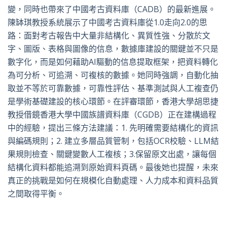
變，同時也帶來了中國考古資料庫（CADB）的最新進展。
陳缽琪教授系統展示了中國考古資料庫從1.0走向2.0的思
路：面對考古報告中大量非結構化、異質性強、分散於文
字、圖版、表格與圖像的信息，數據庫建設的關鍵並不只是
數字化，而是如何藉助AI驅動的信息提取框架，把資料轉化
為可分析、可追溯、可複核的數據。她同時強調，自動化抽
取並不等於可靠數據，可靠性評估、基準測試與人工複查仍
是學術基礎建設的核心環節。在評審環節，香港大學胡思捷
教授借鏡香港大學中國族譜資料庫（CGDB）正在建構過程
中的經驗，提出三條方法建議：1. 先明確需要結構化的資訊
與編碼規則；2. 建立多層品質管制，包括OCR校驗、LLM結
果規則檢查、關鍵變數人工複核；3.保留原文出處，讓每個
結構化資料都能追溯到原始資料頁碼。最後她也提醒，未來
真正的挑戰是如何在規模化自動處理、人力成本和資料品質
之間取得平衡。