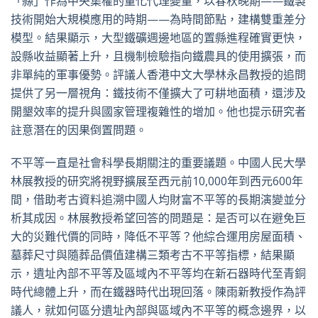
「縣」作為中央集權的量化代理變量，以春秋晚期——鐵製
技術開始大規模應用的時期——為時間節點，建構雙重差分
模型。結果顯示，大型鐵礦週邊地區的置縣進程確實更快，
設縣收益顯著上升，且機制檢驗指向鐵農具的使用擴張，而
非單純的軍事優勢。評議人香港中文大學林永昌教授的追問
提供了另一層視角：鐵技術不僅擴大了可耕地面積，還涉及
開墾效率的提升與國家管理複雜性的增加。他也提示研究者
註意潛在的因果倒置問題。
不平等一直是社會科學長期關注的重要議題。中國人民大學
林展教授的研究將視野擴展至西元前10,000年到西元600年
間，借助考古資料追溯中國人均財富不平等的長期演變並分
析其成因。林展教授希望回答的問題是：是否可以在避免巨
大的災難代價的同時，降低不平等？他綜合運用房屋面積、
墓葬尺寸與隨葬品價值建構三類考古不平等指標，結果顯
示，遺址內部不平等及區域內不平等均在新石器時代至青銅
時代總體上升，而在鐵器時代出現回落。陳雨新教授作為評
議人，就如何區分遺址內部與區域內不平等的概念邊界，以