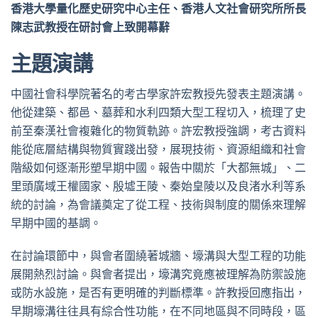
香港大學量化歷史研究中心主任、香港人文社會研究所所長
陳志武教授在研討會上致開幕辭
主題演講
中國社會科學院著名的考古學家許宏教授先發表主題演講。
他從建築、都邑、墓葬和水利四類大型工程切入，梳理了史
前至秦漢社會複雜化的物質軌跡。許宏教授強調，考古資料
能從底層結構與物質實踐出發，展現技術、資源組織和社會
階級如何逐漸形塑早期中國。報告中關於「大都無城」、二
里頭廣域王權國家、殷墟王陵、秦始皇陵以及良渚水利等系
統的討論，為會議奠定了從工程、技術與制度的關係來理解
早期中國的基調。
在討論環節中，與會者圍繞著城牆、壕溝與大型工程的功能
展開熱烈討論。與會者提出，壕溝究竟應被理解為防禦設施
或防水設施，是否有更明確的判斷標準。許教授回應指出，
早期壕溝往往具有綜合性功能，在不同地區與不同時段，區