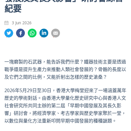
紀要
3 Jun 2026
分
分
分
分
分
享
享
享
享
享
到
到
到
到
到
推
面
whatsapp
領
電
特
書
英
郵
一塊磨製的石武器，能告訴我們什麼？鐵器技術主要是透過
戰爭還是提升生產力來推動人類社會發展的？骨骼的長度以
及它們之間的比例，又能折射出怎樣的歷史滄桑？
2026年5月29日至30日，香港大學梅堂迎來了一場涵蓋萬年
歷史的學術對話。由香港大學量化歷史研究中心與香港人文
社會研究所共同主辦的第二屆「早期中國發展及其長久影
響」研討會，將經濟學家、考古學家與歷史學家聚於一堂，
以數位與量化方法重新叩問早期中國發展的種種謎題。