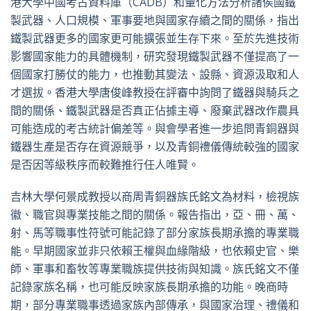
港大學中國考古資料庫（CADB）和量化方法分析諸侯國鐵
製武器、人口規模、軍事要地與國家存續之間的關係，指出
鐵製武器更多的國家更可能擴張並生存下來。至於先進技術
影響國家能力的具體機制，研究發現鐵製武器不僅提高了一
個國家打勝仗的能力，也推動其變法、設縣、資源汲取和人
才選拔。香港大學唐俊峰教授在評審中詢問了鐵器與騎兵之
間的關係、鐵製武器是否真正佔據主導、廢棄武器改作農具
可能造成的考古統計偏差等。與會學者進一步追問青銅器與
鐵器生產是否存在資源競爭，以及青銅禮儀傳統較強的國家
是否因等級秩序而較難推行任人唯賢。
吉林大學何景成教授以商周青銅器族氏銘文為材料，檢視族
徽、職官與專業技能之間的關係。報告指出，亞、冊、萬、
射、馬等職事性符號可能記錄了部分家族長期承擔的專業職
能。早期國家並非只依賴王權與血緣階級，也依賴史官、樂
師、軍事和畜牧等專業職族提供技術與知識。族氏銘文不僅
記錄家族名稱，也可能反映家族長期承擔的功能。晚商時
期，部分專業職事透過家族內部傳承，與國家治理、禮儀和