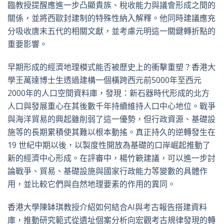
臨教授提醒應進一步凸顯貴族、稅收能力與議會形成之間的
關係，並將西歐封建制的特殊性納入解釋。他同時建議應充
分吸收唐末五代的相關文獻，並考慮元明這一關鍵轉折點的
重要影響。
早期形成的經濟地理模式能否被歷史上的衝擊重塑？香港大
學王萬達博士生透過建構一個橫跨西元前5000年至西元
2000年的人口空間資料庫，發現：新石器時代形成的北方
人口與發展重心在其後數千年持續維持人口中心地位。戰爭
與海洋貿易的興起雖削弱了這一優勢，但行政資源、基礎設
施等的長期累積使其難以根本動搖。真正持久的逆轉發生在
19 世紀中期以後，以製度性開放為基礎的口岸崛起推動了
新的經濟中心形成。在評審中，楊竹簐建議，可以進一步討
論戰爭、貿易、基礎設施與國家行政能力等變數的具體作
用，並比較它們與自然地理要素的作用的異同。
香港大學陳缽琪教授介紹如何結合AI與考古報告搭建資料
庫，推動研究範式從遺址個案分析向宏觀考古規律發現的轉