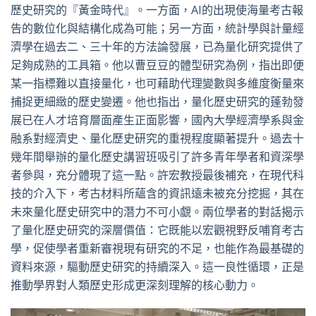
歷史研究的『黃金時代』。一方面，AI的出現使海量考古報
告的數位化與結構化成為可能；另一方面，統計學與計量經
濟學在過去二、三十年的方法論發展，已為量化研究提供了
足夠成熟的工具箱。他以曹豆豆的體型研究為例，指出即便
某一指標難以直接量化，也可藉助代理變數與多維度衡量來
捕捉更細緻的歷史變遷。他也指出，量化歷史研究的蓬勃發
展已在人才培育層面產生正面影響，國內大學經濟學系與金
融系對經濟史、量化歷史研究的重視程度顯著提升。過去十
幾年間舉辦的量化歷史講習班吸引了許多青年學者和資深學
者參與，充分體現了這一點。許宏教授最後補充，在現代科
技的介入下，考古材料所蘊含的資訊遠未被充分挖掘，其在
未來量化歷史研究中的潛力不可小覷。兩位學者的對話揭示
了量化歷史研究的深層價值：它既能以宏觀視野反哺育考古
學，促使學者重新審視現有研究的不足，也能作為最基礎的
資料來源，驅動歷史研究的持續深入。這一良性循環，正是
推動學界對人類歷史形成更深刻理解的核心動力。