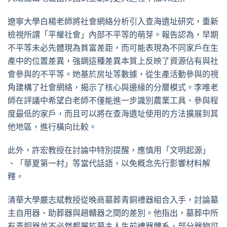
遼寧大學白楊老師將社會網絡分析引入查海遺址研究，重新
檢視所謂「平權社會」內部不平等的萌芽。報告認為，早期
不平等未必先體現為貧富差距，而可能表現為不同家戶在生
產中的位置差異，強調這種差異本質上反映了資源佔有與社
會參與的不平等。她基於房址等數據，從生產活動參與的視
角建構了社會網絡，揭示了核心與邊緣的分層模式。李唯老
師在評議中希望白老師不僅能進一步識別農業工具、參與程
度最低的家戶，而且可以將在查海遺址使用的方法擴展到其
他地區，進行橫向比較。
此外，許宏教授在討論中特別提醒，應慎用「文明起源」
、「華夏第一村」等當代話語，以免概念先行影響材料解
釋。
清華大學嚴志斌教授從晚商墓葬青銅禮器組合入手，討論墓
主自用器、助葬器與趙贛器之間的差別。他指出，墓葬中所
有青銅器並不必然都屬於墓主人生前禮器體系，部分器物可