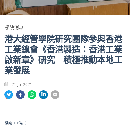
學院消息
港大經管學院研究團隊參與香港
工業總會《香港製造：香港工業
啟新章》研究 積極推動本地工
業發展
21 Jul 2021
分
分
分
分
分
享
享
享
享
享
到
到
到
到
到
推
面
whatsapp
領
電
特
書
英
郵
活動重溫：