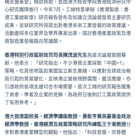
構支援基金」撥款資助，並由港大經管學院香港經濟研究中
心研究團隊進行。今年7月，工總特意舉辦《香港製造：香
港工業啟新章》研究報告發布及知識交流論壇發表主要研究
成果，並就研究所得提出對香港未來工業發展的政策建議。
活動邀得多位業界及學界專家出席，探討香港產業政策及港
資製造業發展路向等議題。
香港特別行政區財政司司長陳茂波先生
為是次論壇致開幕
辭，他表示：「研究指出，不少港資企業採取『中國+1』
策略，在其他地區如東盟設立新生產線，以應對全球政治格
局引起的貿易變化，反映港企營商視野廣闊、靈活應變，亦
引證政府各項支援切合市場需要。是次工總的研究報告匯集
了商會、學者及企業的見解，為政府日後制訂工業政策提供
了有用參考。」
港大首席副校長、經濟學講座教授、黃乾亨黃英豪基金政治
經濟學教授、香港經濟及商業策略研究所總監王于漸教授
分
享對香港產業轉型的觀點。他指出：「科技發展、完善體