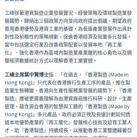
工總就著港資製造企業發展實況、經營策略及環球製造業發
展趨勢，歸納出三個政策方向並向政府提出倡議，期望政府
善用香港優勢及港資工業的基礎，為長遠產業發展作出具針
對性及前瞻性的策略規劃，促進香港經濟及就業多元發展。
當中包括選定行業及改善政策配套以發展本地「再工業
化」、強化香港作為區域內製造業產業鏈的核心角色以及調
整經濟數據統計方式以理解香港工業實貌。
工總主席葉中賢博士
指：「在過去，『香港製造 (Made in
Hong Kong)』只代表在香港進行生產工序的產品，惟在製
造業生態轉變、香港向生產性服務業發展的趨勢下，『香港
製造』應被更廣義理解為由港資廠商進行科研、設計、生產
管理，蘊含源自香港的智慧與工藝的『香港製造 (Made by
Hong Kong)』多元產品。政府必須正視及長遠計劃如何透
過本地優勢產業的『再工業化』發展核心技術及培育工業人
才、助『香港製造』持續成長，以推動香港工業整體藉著亞