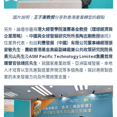
圖片說明：
王于漸教授
分享對香港產業轉型的觀點
另外，論壇亦邀得
港大經管學院滙豐基金教授（環球經濟與
企業策略）、
中國與全球發展研究所所長陶志剛教授
連同3
位業界代表，包括
利豐發展（中國）有限公司董事總經理張
家敏先生
、
團結香港基金高級副總裁兼公共政策研究院院長
黃元山先生
及
ASM Pacific Technology Limited
集團首席
運營官徐靖民先生
，就國家產業政策、亞洲區域發展、本地
人才培育以至先進製造業界現況等多個角度，探討港資製造
業的未來發展方向及所需政策支援。