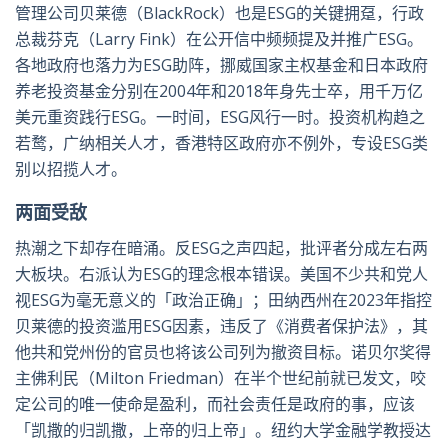
管理公司贝莱德（BlackRock）也是ESG的关键拥趸，行政
总裁芬克（Larry Fink）在公开信中频频提及并推广ESG。
各地政府也落力为ESG助阵，挪威国家主权基金和日本政府
养老投资基金分别在2004年和2018年身先士卒，用千万亿
美元重资践行ESG。一时间，ESG风行一时。投资机构趋之
若鹜，广纳相关人才，香港特区政府亦不例外，专设ESG类
别以招揽人才。
两面受敌
热潮之下却存在暗涌。反ESG之声四起，批评者分成左右两
大板块。右派认为ESG的理念根本错误。美国不少共和党人
视ESG为毫无意义的「政治正确」；田纳西州在2023年指控
贝莱德的投资滥用ESG因素，违反了《消费者保护法》，其
他共和党州份的官员也将该公司列为撤资目标。诺贝尔奖得
主佛利民（Milton Friedman）在半个世纪前就已发文，咬
定公司的唯一使命是盈利，而社会责任是政府的事，应该
「凯撒的归凯撒，上帝的归上帝」。纽约大学金融学教授达