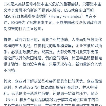
ESG是人类试图修补资本主义危机的重要尝试，只要资本主
义本身发展不均衡的问题尚未解决，ESG就会东山再起。
MSCI行政总裁费尔南德斯（Henry Fernandez）直言不
讳，ESG是为了拯救资本主义，不然美国就会沦落到政府强
制监管的社会主义境地。
首先，政府力有不逮，需要企业的协助。人类面对气候变化
这样的重大挑战，在佛利民的理想模型里，企业不该加以插
手，必须由政府负责。现实是，大部分政府对此束手无策，
遑论解决其他跨国难题，例如空气污染、跨国毒品贸易和电
讯诈骗等。权力没有真空，只要需求存在，新力量的介入势
不可挡。
其次，企业对于解决某些社会问题具备比较优势。企业虽然
逐利，但通过ESG也可协助政府解决社会难题，并从中获
利。无论是出于慈善的商誉，还是源于监管的压力，耐克
（Nike）和多个运动品牌都致力于解决跨国供应链中的童
工及其他非法劳工问题，完成了诸多第三世界国家政府有心