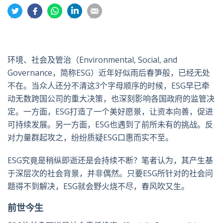
分
分
分
分
分
享
享
享
享
享
到
到
到
到
到
推
面
whatsapp
領
電
特
书
英
郵
环境、社会及管治（Environmental, Social, and
Governance，简称ESG）近年好似雨后春笋般，已经无处
不在。当众人还分不清这3个字母顺序的时候，ESG早已牵
动无数跨国公司的重大决策，也深刻影响各国政府的监管决
定。一方面，ESG打造了一个美好愿景，让资本向善，促进
可持续发展。另一方面，ESG也遇到了前所未有的挑战。反
对力量群起攻之，纷纷质疑ESG口惠而实不至。
ESG究竟是稍纵即逝还是会持续不断？笔者认为，其产生基
于深层次的社会背景，并非偶然。只要ESG所针对的社会问
题得不到解决，ESG就会野火烧不尽，春风吹又生。
前世今生