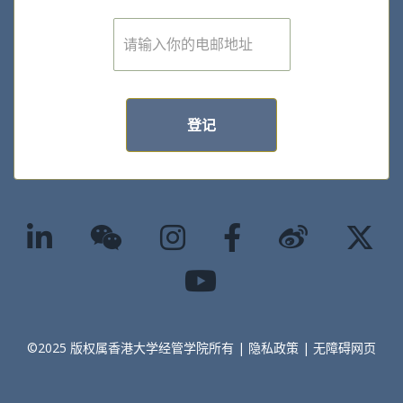
E
m
a
i
l
*
登记
©2025 版权属香港大学经管学院所有 |
隐私政策
|
无障碍网页