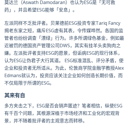
莫达兰（Aswath Damodaran）也认为ESG是「无可救
药」，并且希望ESG能够「安息」。
左派同样不乏批评者。贝莱德前ESG投资专家Tariq Fancy
揭老东家之短，痛斥ESG虚有其表，令传媒哗然。各国的监
管者也纷纷调查「漂绿」行为。许多所谓绿色基金，例如最
近被罚的德国资产管理公司DWS，其实有挂羊头卖狗肉之
嫌。左派批评者支持ESG的愿景，但诟病ESG的现行体系，
认为ESG让伪君子大行其道。 ESG标准混乱、评分矛盾，使
企业和投资者无所适从。为此，伦敦商学院金融学教授Alex
Edmans就认为，投资应该关注企业如何创造长期价值，而
不仅局限于所谓的ESG。
其来有自
多方夹击之下，ESG是否会销声匿迹？笔者相信，纵使ESG
有千百个问题，其根源深植于市场经济和工业化的宏观背
景，并不随着批评者的主观意志而转移。