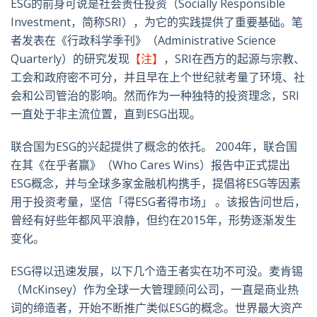
ESG的前身可说是社会责任投资（Socially Responsible
Investment，简称SRI），为它的实践提供了重要基础。笔
者发表在《行政科学季刊》（Administrative Science
Quarterly）的研究发现
【注】
，SRI在西方的起源与宗教、
工会和政府密不可分，并且早在上个世纪就考量了环境、社
会和公司管治的影响。然而作为一种独特的投资理念，SRI
一直处于非主流位置，直到ESG出现。
联合国为ESG的兴起提供了概念的依托。 2004年，联合国
在其《在乎者赢》（Who Cares Wins）报告中正式提出
ESG概念，并与全球多家金融机构携手，提倡将ESG等因素
用于投资考量，坚信「得ESG者得市场」 。该报告问世后，
曾经有好些年都风平浪静，但约在2015年，形势逐渐发生
变化。
ESG得以迅速发展，以下几个造王者实在功不可没。麦肯锡
（McKinsey）作为全球一大管理顾问公司，一直是商业热
词的缔造者，开始不断推广类似ESG的概念。世界最大资产