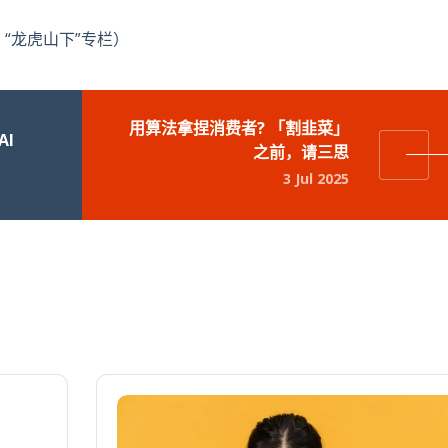
“龙虎山下”专栏）
用算法拿捏消费者? 「割韭菜」
AI
之前，请三思
3 Jul 2025