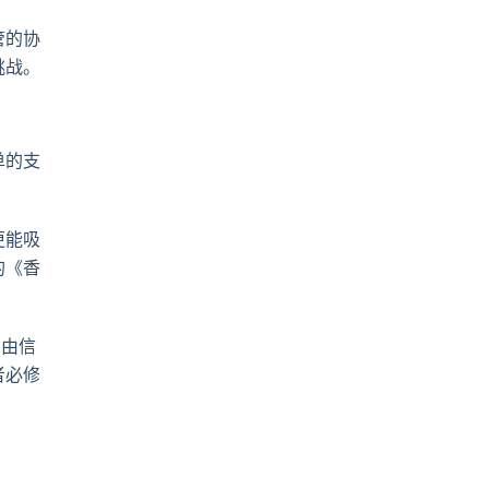
管的协
挑战。
单的支
更能吸
的《香
场由信
者必修