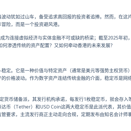
推
面
whatsa
領
特
书
英
格波动犹如过山车，备受追求高回报的投资者追捧。然而，在这
非冒险，而是一个投资避风港。
，成为连接虚拟经济与实体金融不可或缺的桥梁；截至2025年初
币如何渗透传统的资产配置？又如何牵动香港的未来发展？
—稳定。它是一种价值与特定资产（通常是美元等强势主权货币
产的价格波动。作为数字资产连结传统金融的介面，稳定币是网
定货币储备派，其发行机构承诺，每发行1枚稳定币，就会存入
（Tether）和USD Coin这两大稳定币是此派代表，其价
监管要求，主流发行商正主动走向合规，定期发布由知名会计师