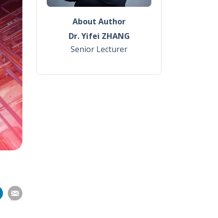
About Author
Dr. Yifei ZHANG
Senior Lecturer
分
分
分
分
享
到