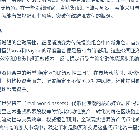
重要角色。在一些沿线国家，当地货币汇率波动剧烈，若能采用
，就能有效规避汇率风险，突破传统跨境支付的瓶颈。
心
断增强的金融属性，正逐渐演变为传统投资组合中的新角色。首
头Visa和PayPal的深度整合便是最有力的证明。这些公司正
跨境支付效率和减低小额汇款成本，反映稳定币受主流金融体系逐步采
资组合中的新型“稳定器”和“流动性工具”。在市场动荡时，投资
对于机构投资者而言，配置稳定币不仅可以对冲风险，还能提供
迅速部署资金。
产（real-world assets）代币化浪潮的核心媒介。所谓
甚至艺术品或私募股权等传统非流动性资产，转化为可在区块链
的流动性与交易效率。权威报告预测，全球现实世界资产代币化
个即将来临的庞大市场中，稳定币将是购买和交易这些代币化资产最