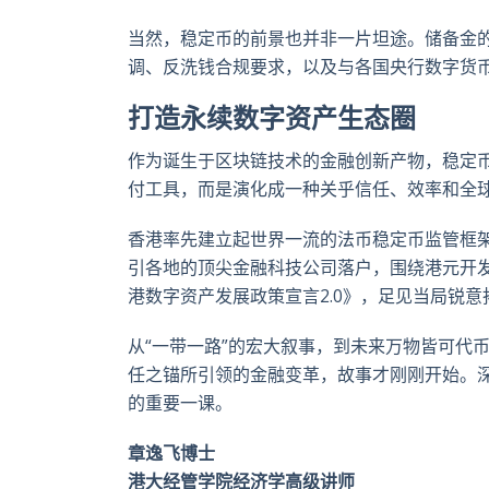
当然，稳定币的前景也并非一片坦途。储备金
调、反洗钱合规要求，以及与各国央行数字货
打造永续数字资产生态圈
作为诞生于区块链技术的金融创新产物，稳定
付工具，而是演化成一种关乎信任、效率和全
香港率先建立起世界一流的法币稳定币监管框
引各地的顶尖金融科技公司落户，围绕港元开
港数字资产发展政策宣言2.0》，足见当局锐
从“一带一路”的宏大叙事，到未来万物皆可代
任之锚所引领的金融变革，故事才刚刚开始。
的重要一课。
章逸飞博士
港大经管学院经济学高级讲师