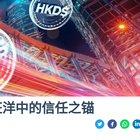
汪洋中的信任之锚
分
享
享
享
享
到
到
到
到