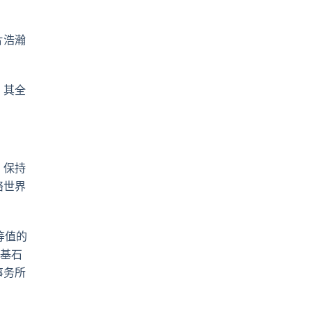
pp
電
郵
片浩瀚
，其全
）保持
络世界
等值的
值基石
事务所