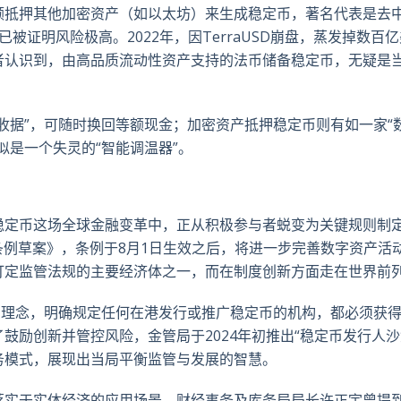
额抵押其他加密资产（如以太坊）来生成稳定币，著名代表是去
被证明风险极高。2022年，因TerraUSD崩盘，蒸发掉数百
者认识到，由高品质流动性资产支持的法币储备稳定币，无疑是
收据”，可随时换回等额现金；加密资产抵押稳定币则有如一家“
似是一个失灵的“智能调温器”。
稳定币这场全球金融变革中，正从积极参与者蜕变为关键规则制
币条例草案》，条例于8月1日生效之后，将进一步完善数字资产活
订定监管法规的主要经济体之一，而在制度创新方面走在世界前
的理念，明确规定任何在港发行或推广稳定币的机构，都必须获
鼓励创新并管控风险，金管局于2024年初推出“稳定币发行人沙
务模式，展现出当局平衡监管与发展的智慧。
落实于实体经济的应用场景。财经事务及库务局局长许正宇曾提