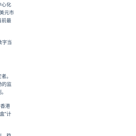
中心化
亿美元市
当前最
数字当
定者。
动的监
列。
得香港
盒”计
到，稳