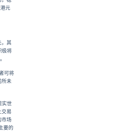
与港元
先，其
积极将
纳。
者可将
前所未
现实世
上交易
的市场
主要的