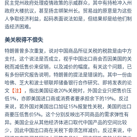
民主党州政府处理疫情政策的示威群众，其中有持枪冲入州
政府大楼抗议，甚至扬言绑架州长。贸易战的原意是为这些
人争取经济利益，起码表面说法如是，但结果却是给他们制
造经济困难。
美关税得不偿失
特朗普曾多次重复，说对中国商品所征关税的税款是由中方
支付。这个说法是否成立，视乎中国出口商会否因美国的关
税而减低售价来促销，以及减价的幅度。有关这个问题，已
有多份研究报告说明，特朗普的提法是错误的。其中一份由
哈佛、芝大和波士顿联邦储备银行合作研究、即将发表的论
文
【注】
，指出美国征收20%关税时，外国企业只把售价压
低1%，亦即美国进口商或消费者要承担余下的19%。反过
来说，若外国对美国出口加征15%报复性关税，美国的出口
商要压低售价5%。这个分别反映出不同商品的需求弹性有
异。美国企业从其他经济体进口取代中国产品的空间比较
少，因此中国出口商在关税下毋须怎样减价。反过来说，中