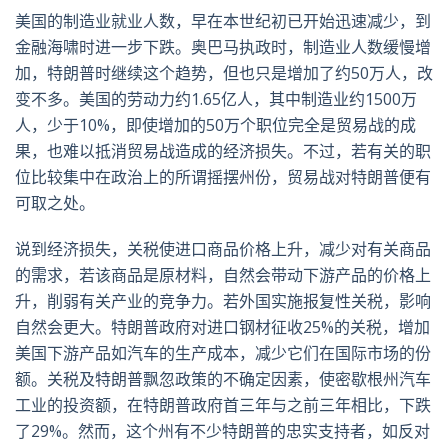
美国的制造业就业人数，早在本世纪初已开始迅速减少，到
金融海啸时进一步下跌。奥巴马执政时，制造业人数缓慢增
加，特朗普时继续这个趋势，但也只是增加了约50万人，改
变不多。美国的劳动力约1.65亿人，其中制造业约1500万
人，少于10%，即使增加的50万个职位完全是贸易战的成
果，也难以抵消贸易战造成的经济损失。不过，若有关的职
位比较集中在政治上的所谓摇摆州份，贸易战对特朗普便有
可取之处。
说到经济损失，关税使进口商品价格上升，减少对有关商品
的需求，若该商品是原材料，自然会带动下游产品的价格上
升，削弱有关产业的竞争力。若外国实施报复性关税，影响
自然会更大。特朗普政府对进口钢材征收25%的关税，增加
美国下游产品如汽车的生产成本，减少它们在国际市场的份
额。关税及特朗普飘忽政策的不确定因素，使密歇根州汽车
工业的投资额，在特朗普政府首三年与之前三年相比，下跌
了29%。然而，这个州有不少特朗普的忠实支持者，如反对