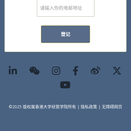
E
m
a
i
l
*
登记
©2025 版权属香港大学经管学院所有 |
隐私政策
|
无障碍网页