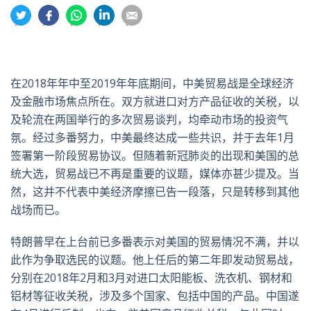
分
分
分
分
分
享
享
享
享
享
到
到
到
到
到
推
面
whatsapp
領
電
特
书
英
郵
在2018年年中至2019年年底期间，中美贸易战是全球经济
及金融市场焦点所在。双方就进口对方产品征收的关税，以
及轮流在两国举行的多次贸易谈判，均牵动市场的投资气
氛。经过多番努力，中美最终达成一些共识，并于去年1月
签署第一阶段贸易协议。但随着新冠肺炎的出现和美国的总
统大选，贸易战已不再是重要的议题，媒体亦甚少提及。当
然，这并不代表中美经济摩擦已告一段落，只是转移到其他
战场而已。
特朗普早在上台前已多番表示对美国的贸易情况不满，并以
此作为争取选民的议题。他上任后的第二年即发动贸易战，
分别在2018年2月和3月对进口太阳能板、洗衣机、钢材和
铝材等征收关税，涉及多个国家、包括中国的产品。中国遂