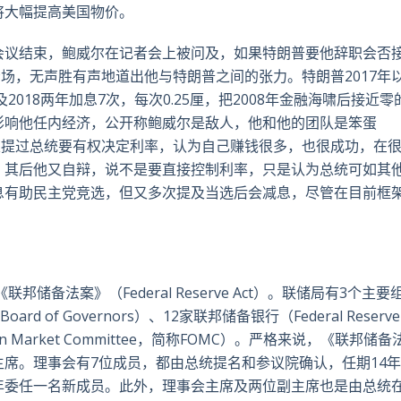
将大幅提高美国物价。
会议结束，鲍威尔在记者会上被问及，如果特朗普要他辞职会否
冷场，无声胜有声地道出他与特朗普之间的张力。特朗普2017年
2018两年加息7次，每次0.25厘，把2008年金融海啸后接近零
影响他任内经济，公开称鲍威尔是敌人，他和他的团队是笨蛋
数次提过总统要有权决定利率，认为自己赚钱很多，也很成功，在
。其后他又自辩，说不是要直接控制利率，只是认为总统可如其
息有助民主党竞选，但又多次提及当选后会减息，尽管在目前框
储备法案》（Federal Reserve Act）。联储局有3个主要
ard of Governors）、12家联邦储备银行（Federal Reserve
en Market Committee，简称FOMC）。严格来说，《联邦储
席。理事会有7位成员，都由总统提名和参议院确认，任期14
年委任一名新成员。此外，理事会主席及两位副主席也是由总统在