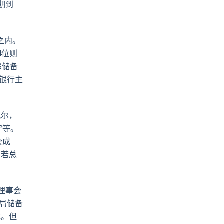
期到
之内。
4位则
邦储备
备银行主
威尔，
守等。
会成
。若总
。
理事会
局储备
成。但