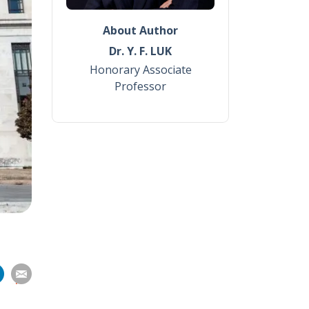
About Author
Dr. Y. F. LUK
Honorary Associate
Professor
分
分
分
分
享
到