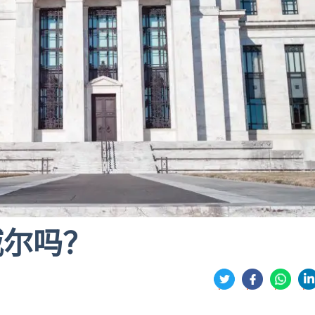
威尔吗？
分
享
享
享
享
到
到
到
到