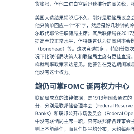
货膨胀，但他二进白宫后迅速推行的高关税，
美国大选结果揭晓后不久，刚好是联储局议息
他只简单回应一个“不”字，然后是好几秒钟的
尔取代耶伦任联储局主席；其后联储局在2017及
提高至较正常水平，但特朗普认为提高利率会
（bonehead）等。这次竞选期间，特朗普
况下比联储局决策人和联储局主席有更佳直觉
样就利率政策表达意见。他警告在竞选期间减
他没有这个权力。
鲍仍可掌FOMC 诞两权力中心
联储局成立的法律依据，是1913年国会通过的《联邦
分，分别是联邦储备理事会（Federal Reserve Bo
Banks）和联邦公开市场委员会（Federal Op
中没有联储局主席一职，只有联邦储备理事会主
则上不能续任，而且任期平均分布，大约每两