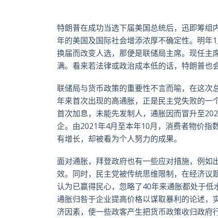
特朗普在成功当选下届美国总统后，迅即筹组
年的美国及国际社会增添浓厚不确定性。明年
换届而改变人选，那便是联储局主席。现任主
满。看来若法律或政治成本低的话，特朗普也
联储局与货币政策的重要性不言而喻，在这次总
年来首次出现的高通胀，正是民主党失败的一个
首次加息，未能先发制人，通胀因而冒升至202
企。由2021年4月至本年10月，消费者物价
有增长，却被看为个人努力的成果。
面对通胀，拜登政府也有一些应对措施，例如出
效。同时，民主党被传统思维限制，在经济议
认为已赢得民心，忽略了40年来通胀都处于低
通胀归咎于企业提高价格以谋取暴利的论述，
济因素，使一些政客产生把货币政策收归政府