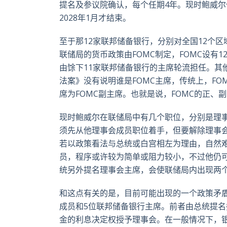
提名及参议院确认，每个任期4年。现时鲍威尔
2028年1月才结束。
至于那12家联邦储备银行，分别对全国12个
联储局的货币政策由FOMC制定，FOMC设有
由馀下11家联邦储备银行的主席轮流担任。其
法案》没有说明谁是FOMC主席，传统上，FO
席为FOMC副主席。也就是说，FOMC的正、
现时鲍威尔在联储局中有几个职位，分别是理事
须先从他理事会成员职位着手，但要解除理事
若以政策看法与总统或白宫相左为理由，自然
员，程序或许较为简单或阻力较小，不过他仍可
统另外提名理事会主席，会使联储局内出现两
和这点有关的是，目前可能出现的一个政策矛盾
成员和5位联邦储备银行主席。前者由总统提
金的利息决定权授予理事会。在一般情况下，银