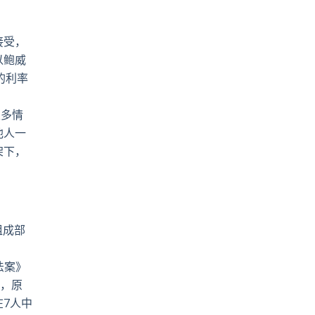
接受，
以鲍威
的利率
很多情
他人一
架下，
组成部
备法案》
年，原
7人中