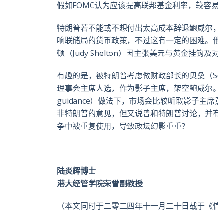
假如FOMC认为应该提高联邦基金利率，较容
特朗普若不能或不想付出太高成本辞退鲍威尔
响联储局的货币政策，不过这有一定的困难。
顿（Judy Shelton）因主张美元与黄金
有趣的是，被特朗普考虑做财政部长的贝桑（Sco
理事会主席人选，作为影子主席，架空鲍威尔。影
guidance）做法下，市场会比较听取影子
非特朗普的意见，但又说曾和特朗普讨论，并
争中被重复使用，导致政坛幻影重重？
陆炎辉博士
港大经管学院荣誉副教授
（本文同时于二零二四年十一月二十日载于《信