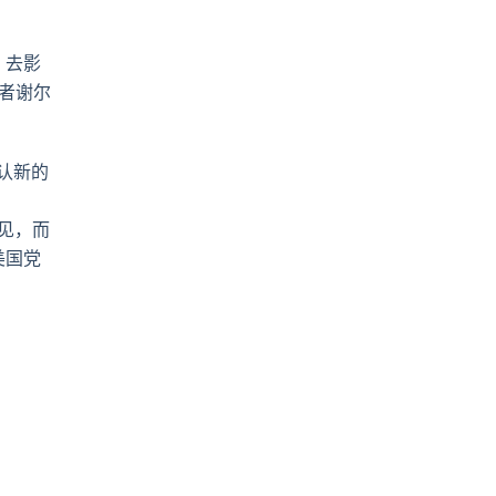
。
，去影
者谢尔
确认新的
意见，而
美国党