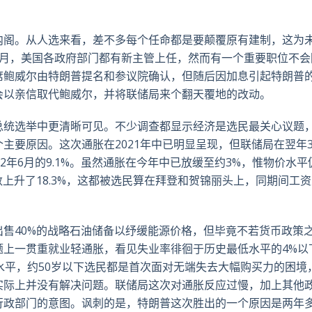
推
面
whatsa
領
特
书
英
内阁。从人选来看，差不多每个任命都是要颠覆原有建制，这为
1月，美国各政府部门都有新主管上任，然而有一个重要职位不会
席鲍威尔由特朗普提名和参议院确认，但随后因加息引起特朗普
会以亲信取代鲍威尔，并将联储局来个翻天覆地的改动。
统选举中更清晰可见。不少调查都显示经济是选民最关心议题，
主要原因。这次通胀在2021年中已明显呈现，但联储局在翌年
2年6月的9.1%。虽然通胀在今年中已放缓至约3%，惟物价水平
指数上升了18.3%，这都被选民算在拜登和贺锦丽头上，同期间工
售40%的战略石油储备以纾缓能源价格，但毕竟不若货币政策
题上一贯重就业轻通胀，看见失业率徘徊于历史最低水平的4%以
水平，约50岁以下选民都是首次面对无端失去大幅购买力的困境
实际上并没有解决问题。联储局这次对通胀反应过慢，加上其他
行政部门的意图。讽刺的是，特朗普这次胜出的一个原因是两年