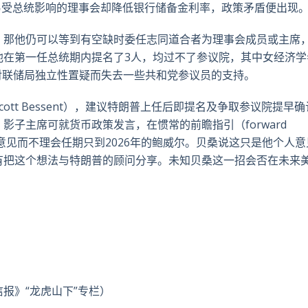
易受总统影响的理事会却降低银行储备金利率，政策矛盾便出现
，那他仍可以等到有空缺时委任志同道合者为理事会成员或主席
他在第一任总统期内提名了3人，均过不了参议院，其中女经济学
挂钩及对联储局独立性置疑而失去一些共和党参议员的支持。
tt Bessent），建议特朗普上任后即提名及争取参议院提早
子主席可就货币政策发言，在惯常的前瞻指引（forward
主席意见而不理会任期只到2026年的鲍威尔。贝桑说这只是他个人
有把这个想法与特朗普的顾问分享。未知贝桑这一招会否在未来
报》“龙虎山下”专栏）