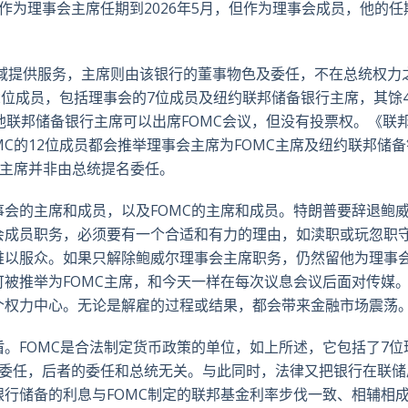
作为理事会主席任期到2026年5月，但作为理事会成员，他的任
区域提供服务，主席则由该银行的董事物色及委任，不在总统权力
12位成员，包括理事会的7位成员及纽约联邦储备银行主席，其馀
他联邦储备银行主席可以出席FOMC会议，但没有投票权。《联
MC的12位成员都会推举理事会主席为FOMC主席及纽约联邦储
副主席并非由总统提名委任。
会的主席和成员，以及FOMC的主席和成员。特朗普要辞退鲍
会成员职务，必须要有一个合适和有力的理由，如渎职或玩忽职
难以服众。如果只解除鲍威尔理事会主席职务，仍然留他为理事
被推举为FOMC主席，和今天一样在每次议息会议后面对传媒
个权力中心。无论是解雇的过程或结果，都会带来金融市场震荡
。FOMC是合法制定货币政策的单位，如上所述，它包括了7位
名委任，后者的委任和总统无关。与此同时，法律又把银行在联储
行储备的利息与FOMC制定的联邦基金利率步伐一致、相辅相