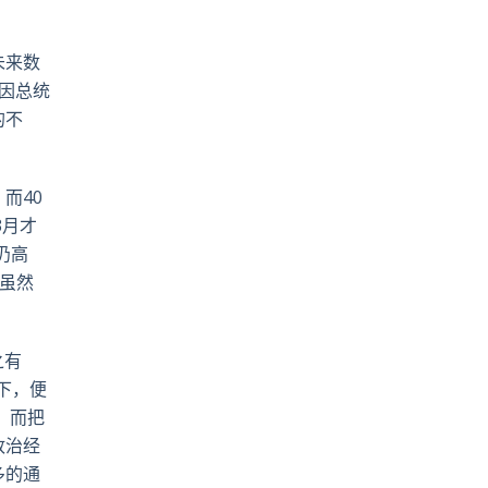
pp
電
郵
未来数
因总统
的不
而40
3月才
仍高
资虽然
之有
下，便
，而把
政治经
多的通