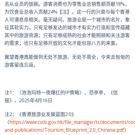
名从业员的饭碗。游客消费也为零售业总销售额贡献18%，
为饮食业总收入贡献24%【注】。这一行的兴衰与每个香港
人可谓息息相关。毫无疑问，旅游业是一个城市的名片，象
征其软实力。只有足够发达的城市才有实力打造和宣传蕴藏
其中的旅游资源；只有足够成熟的社会才能照顾和关注游客
的需求；也只有足够开放的文化才能包容八方的来客。
冀望香港真能做到无处不旅游、无处不周全，令来去匆匆的
游客留连忘返。
注1：〈泡泡玛特一夜爆红的IP策略〉，范亭亭，《信
报》，2025年4月16日
注2：《香港旅游业发展蓝图2.0》
（
https://www.cstb.gov.hk/file_manager/tc/documents/con
and-publications/Tourism_Blueprint_2.0_Chinese.pdf
）