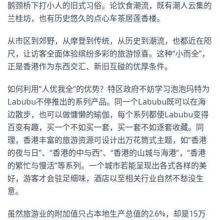
鹅颈桥下打小人的旧式习俗。论饮食潮流，既有潮人云集的
兰桂坊，也有历史悠久的点心车茶居莲香楼。
从市区到郊野，从摩登到传统，从历史到潮流，也都近在咫
尺，让访客全面体验缤纷多彩的旅游惊喜。这种“小而全”，
正是香港作为东西交汇、新旧互碰的优厚条件。
如何利用“人优我全”的优势？特区政府不妨学习泡泡玛特为
Labubu不停推出的系列产品。同一个Labubu既可以在海
边散步，也可以做慵懒的瑜伽，每个系列都使Labubu变得
百变有趣，买一个不如买一套，买一套不如逐套收藏。同
理，香港丰富的旅游资源可设计出万花筒式主题，如“香港
的夜与日”、“香港的中与西”、“香港的山城与海港”，“香港
的繁忙与慢活”等系列。一个城市若能呈现出各式各样的美
好，游客才会驻足细味，酒店以至相关行业自然不愁没生
意。
虽然旅游业的附加值只占本地生产总值的2.6%，却是15万