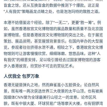
盲盒之馀，还从互换盲盒的数据中推测下个爆款。这正是
“人有我优”策略画龙点睛之处，也是泡泡玛特的致胜之道。
本港不妨借鉴这个经验，除了“一无二”，更要“胜一筹”。例
如，虽然香港故宫文化博物馆的展品数量和质量不及北京国
家博物馆，但是香港故宫文化博物馆的突出之处，在于展览
策划、展品说明，甚至展馆背景音乐。在国内举办的大型展
览，参观者往往挤得水泄不通，相较之下，香港故宫文化博
物馆则可让游客慢慢欣赏、细细琢磨、悠悠品味。这种“人
有我优”的细意安排，足以吸引曾经去过国家博物馆的游客
步入香港故宫，欣赏妙不可言的赏玩艺术。
人优我全 包罗万象
香港无疑是弹丸之地，然而麻雀虽小五脏俱全。论自然风
景，既有唯一两次获选世界三大夜景的太平山顶，也有被美
国媒体CNN誉为全球最美行山径之一的龙脊。论市区风
貌，既有中银大厦、环球贸易广场等摩天大楼，也有铜锣湾