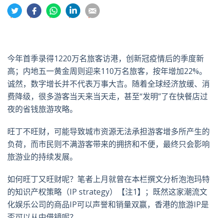
分
分
分
分
分
享
享
享
享
享
到
到
到
到
到
推
面
whatsapp
領
電
特
书
英
郵
今年首季录得1220万名旅客访港，创新冠疫情后的季度新
高；内地五一黄金周则迎来110万名旅客，按年增加22%。
诚然，数字增长并不代表万事大吉。随着全球经济放缓、消
费降级，很多游客当天来当天走，甚至“发明”了在快餐店过
夜的省钱旅游攻略。
旺丁不旺财，可能导致城市资源无法承担游客增多所产生的
负荷，而市民则不满游客带来的拥挤和不便，最终只会影响
旅游业的持续发展。
如何旺丁又旺财呢？笔者上月就曾在本栏撰文分析泡泡玛特
的知识产权策略（IP strategy）【注1】；既然这家潮流文
化娱乐公司的商品IP可以声誉和销量双赢，香港的旅游IP是
否可以从中借镜呢？