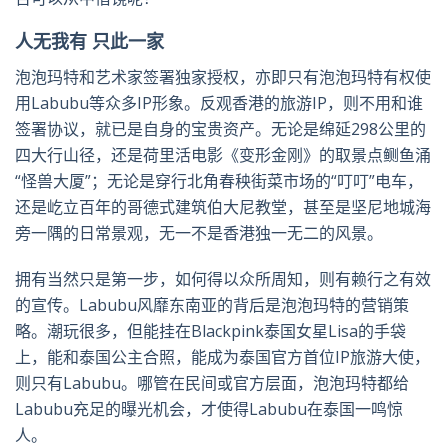
人无我有 只此一家
泡泡玛特和艺术家签署独家授权，亦即只有泡泡玛特有权使
用Labubu等众多IP形象。反观香港的旅游IP，则不用和谁
签署协议，就已是自身的宝贵资产。无论是绵延298公里的
四大行山径，还是荷里活电影《变形金刚》的取景点鲗鱼涌
“怪兽大厦”；无论是穿行北角春秧街菜市场的“叮叮”电车，
还是屹立百年的哥德式建筑伯大尼教堂，甚至是坚尼地城海
旁一隅的日常景观，无一不是香港独一无二的风景。
拥有当然只是第一步，如何得以众所周知，则有赖行之有效
的宣传。Labubu风靡东南亚的背后是泡泡玛特的营销策
略。潮玩很多，但能挂在Blackpink泰国女星Lisa的手袋
上，能和泰国公主合照，能成为泰国官方首位IP旅游大使，
则只有Labubu。哪管在民间或官方层面，泡泡玛特都给
Labubu充足的曝光机会，才使得Labubu在泰国一鸣惊
人。