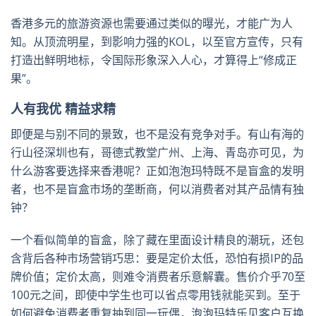
香港多元的旅游资源也需要通过类似的曝光，才能广为人
知。从顶流明星，到影响力强的KOL，以至官方宣传，只有
打造出鲜明地标，令国际形象深入人心，才算得上“修成正
果”。
人有我优 精益求精
即便是与别不同的景致，也不是没有竞争对手。有山有海的
行山径深圳也有，哥德式教堂广州、上海、青岛亦可见，为
什么游客要选择来香港呢？正如泡泡玛特既不是盲盒的发明
者，也不是盲盒市场的垄断商，何以消费者对其产品情有独
钟？
一个看似简单的盲盒，除了藏在里面设计精良的潮玩，还包
含背后各种市场营销巧思：要是定价太低，恐怕有损IP的品
牌价值；定价太高，则难令消费者乐意解囊。售价介乎70至
100元之间，即使中学生也可以省点零用钱就能买到。至于
如何避免消费者重复抽到同一玩偶，泡泡玛特乐见客户互换