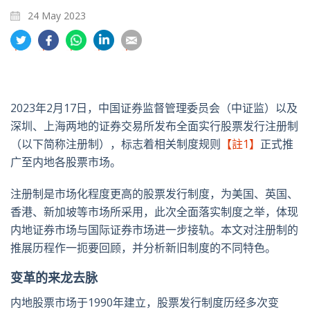
24 May 2023
分
分
分
分
分
享
享
享
享
享
到
到
到
到
到
推
面
whatsapp
領
電
特
书
英
郵
2023年2月17日，中国证券监督管理委员会（中证监）以及
深圳、上海两地的证券交易所发布全面实行股票发行注册制
（以下简称注册制），标志着相关制度规则
【註1】
正式推
广至内地各股票市场。
注册制是市场化程度更高的股票发行制度，为美国、英国、
香港、新加坡等市场所采用，此次全面落实制度之举，体现
内地证券市场与国际证券市场进一步接轨。本文对注册制的
推展历程作一扼要回顾，并分析新旧制度的不同特色。
变革的来龙去脉
内地股票市场于1990年建立，股票发行制度历经多次变