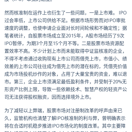
然而核准制在运作上也衍生了一些问题，一是上市难。 IPO
过会率低，上市公司供给不足。根据市场形势而对IPO审批
速度的调整，也使申请企业面对长时间轮候和不确定性；据
笔者统计，自股票市场成立至2015年，A股市场经历了9次
IPO暂停，为期3个月至15个月不等。二是股票市场资源配
置效率不高。不少计划上市而未能取得中证监核准的企业，
不得不考虑通过收购现有上市公司而借壳上市，市值小、绩
效差的上市公司往往成为借壳上市的潜在标的，凭借壳价值
成为市场投机炒作的对象，占用了大量宝贵的资金，难以退
市。第三，企业上市须满足最低盈利条件，并受制于20%无
形资产比例上限，导致一些依赖技术、智慧产权的轻资产公
司无法获得股权融资，因而选择境外上市。
为了减轻以上弊端，股票市场对注册制改革的呼声由来已
久，监管机构也清楚了解IPO核准制的利与弊，曾明确表示
将在合适时机稳步推进IPO市场化的制度改革。其中主要障