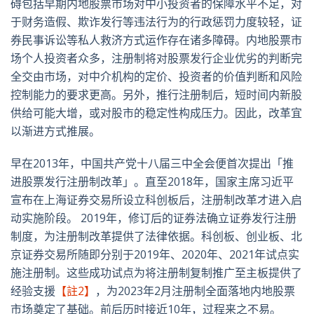
碍包括早期内地股票市场对中小投资者的保障水平不足，对
于财务造假、欺诈发行等违法行为的行政惩罚力度较轻，证
券民事诉讼等私人救济方式运作存在诸多障碍。内地股票市
场个人投资者众多，注册制将对股票发行企业优劣的判断完
全交由市场，对中介机构的定价、投资者的价值判断和风险
控制能力的要求更高。另外，推行注册制后，短时间内新股
供给可能大增，或对股市的稳定性构成压力。因此，改革宜
以渐进方式推展。
早在2013年，中国共产党十八届三中全会便首次提出「推
进股票发行注册制改革」。直至2018年，国家主席习近平
宣布在上海证券交易所设立科创板后，注册制改革才进入启
动实施阶段。 2019年，修订后的证券法确立证券发行注册
制度，为注册制改革提供了法律依据。科创板、创业板、北
京证券交易所随即分别于2019年、2020年、2021年试点实
施注册制。这些成功试点为将注册制复制推广至主板提供了
经验支援
【註2】
，为2023年2月注册制全面落地内地股票
市场奠定了基础。前后历时接近10年，过程来之不易。