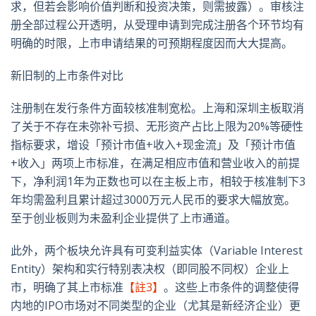
求，但若会影响价值判断和投资决策，则需披露）。审核注
册全部过程公开透明，从受理申请到完成注册各个环节均有
明确的时限，上市申请结果的可预期程度因而大大提高。
新旧制的上市条件对比
注册制在发行条件方面较核准制宽松。上海和深圳主板取消
了关于不存在未弥补亏损、无形资产占比上限为20%等硬性
指标要求，增设「预计市值+收入+现金流」及「预计市值
+收入」两项上市标准，在满足相应市值和营业收入的前提
下，净利润1年为正数也可以在主板上市，相较于核准制下3
年均需盈利且累计超过3000万元人民币的要求大幅放宽。
至于创业板则为未盈利企业提供了上市通道。
此外，两个板块允许具有可变利益实体（Variable Interest
Entity）架构和实行特别表决权（即同股不同权）企业上
市，明确了其上市标准
【註3】
。这些上市条件的调整使得
内地的IPO市场对不同类型的企业（尤其是新经济企业）更