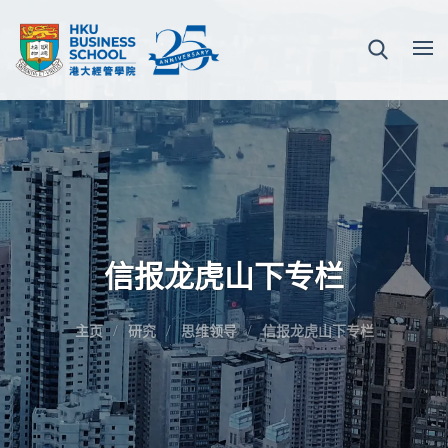
信报龙虎山下专栏
主页
研究
思维领导
信报龙虎山下专栏