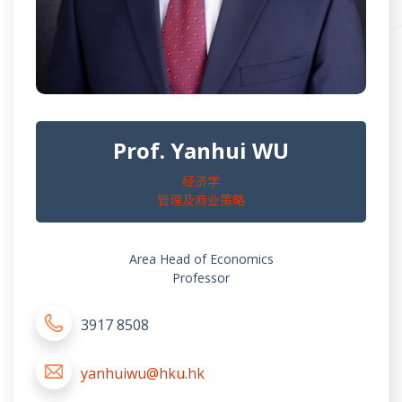
Prof. Yanhui WU
经济学
管理及商业策略
Area Head of Economics
Professor
3917 8508
yanhuiwu@hku.hk