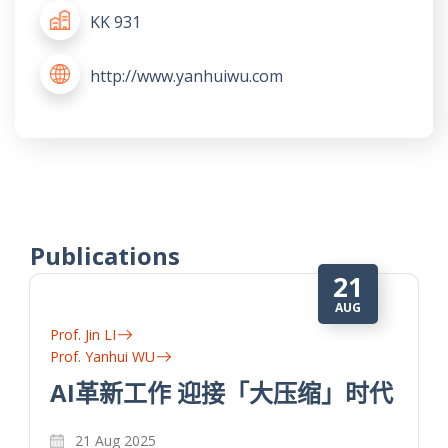
KK 931
http://www.yanhuiwu.com
Publications
21
AUG
Prof. Jin LI
Prof. Yanhui WU
AI革新工作 迎接「大压缩」时代
21 Aug 2025