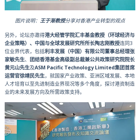
图片说明：
王于渐教授
分享对香港产业转型的观点
另外，论坛亦邀得
港大经管学院汇丰基金教授（环球经济与
企业策略）、
中国与全球发展研究所所长陶志刚教授
连同3
位业界代表，包括
利丰发展（中国）有限公司董事总经理张
家敏先生
、
团结香港基金高级副总裁兼公共政策研究院院长
黄元山先生
及
ASM Pacific Technology Limited
集团首席
运营官徐靖民先生
，就国家产业政策、亚洲区域发展、本地
人才培育以至先进制造业界现况等多个角度，探讨港资制造
业的未来发展方向及所需政策支持。