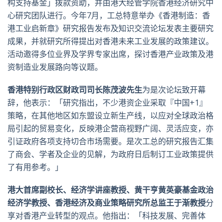
构支持基金」拨款资助，并由港大经管学院香港经济研究中
心研究团队进行。今年7月，工总特意举办《香港制造：香
港工业启新章》研究报告发布及知识交流论坛发表主要研究
成果，并就研究所得提出对香港未来工业发展的政策建议。
活动邀得多位业界及学界专家出席，探讨香港产业政策及港
资制造业发展路向等议题。
香港特别行政区财政司司长陈茂波先生
为是次论坛致开幕
辞，他表示：「研究指出，不少港资企业采取『中国+1』
策略，在其他地区如东盟设立新生产线，以应对全球政治格
局引起的贸易变化，反映港企营商视野广阔、灵活应变，亦
引证政府各项支持切合市场需要。是次工总的研究报告汇集
了商会、学者及企业的见解，为政府日后制订工业政策提供
了有用参考。」
港大首席副校长、经济学讲座教授、黄干亨黄英豪基金政治
经济学教授、香港经济及商业策略研究所总监王于渐教授
分
享对香港产业转型的观点。他指出：「科技发展、完善体