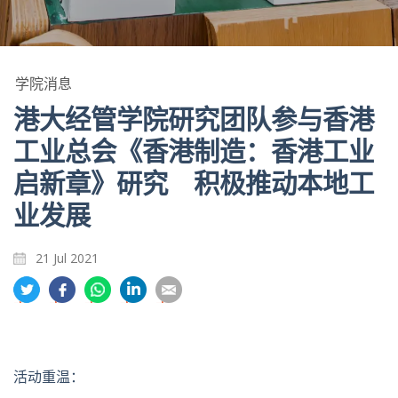
学院消息
港大经管学院研究团队参与香港
工业总会《香港制造：香港工业
启新章》研究 积极推动本地工
业发展
21 Jul 2021
分
分
分
分
分
享
享
享
享
享
到
到
到
到
到
推
面
whatsapp
領
電
特
书
英
郵
活动重温：