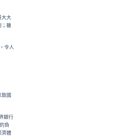
pp
電
郵
將大大
劃；雖
，令人
以致國
界銀行
的負
經濟體