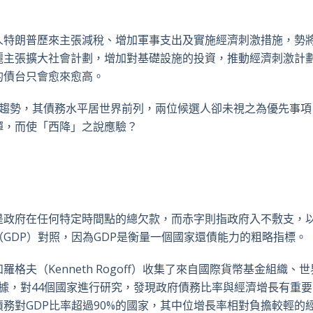
推
面
whatsa
領
特
書
英
人特朗普歷來主張減稅、增加軍事支出及實施經濟刺激措施，勢
麗主張擴大社會計劃，增加對基礎設施的投資，推動經濟刺激計
的債台只會愈來愈高。
趨勢，其債務水平居世界前列，兩位候選人卻未視之為優先事項
彈，而使「西降」之說應驗？
是政府在任何特定時間點的總欠款，而赤字則指政府入不敷支，
（
GDP
）對照，因為
GDP
是衡量一個國家還債能力的粗略指標。
和羅格夫（
Kenneth Rogoff
）收集了來自國際貨幣基金組織、世
據，對
44
個國家進行研究，發現政府債務比率與經濟增長有重要
債務對
GDP
比率超過
90%
的國家，其中位增長率相對負擔較輕的