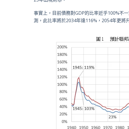
事實上，目前債務對
GDP
的比率近乎
100%
不一
測，此比率將於
2034
年達
116%
，
2054
年更將