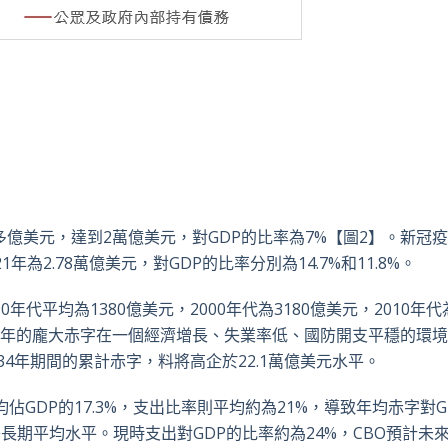
多億美元，達到
2
萬億美元，對
GDP
的比率為
7%
【圖
2
】。新冠疫
21
年為
2.78
萬億美元，對
GDP
的比率分別為
14.7%
和
11.8%
。
90
年代平均為
1380
億美元，
2000
年代為
3180
億美元，
2010
年代
年的龐大赤字在一個經濟增長、失業率低、國防開支平穩的環境
34
年期間的累計赤字，料將高企於
22.1
萬億美元水平。
均佔
GDP
的
17.3%
，支出比率則平均約為
21%
，導致年均赤字對
G
乎長期平均水平。現時支出對
GDP
的比率約為
24%
，
CBO
預計未