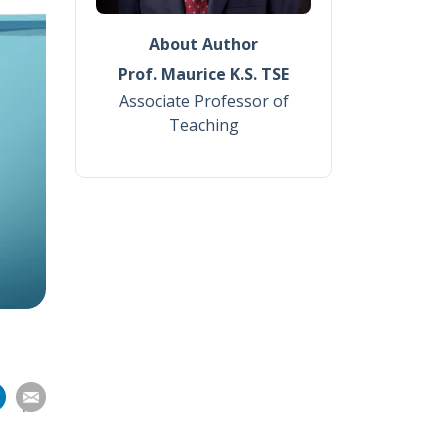
About Author
Prof. Maurice K.S. TSE
Associate Professor of
Teaching
分
分
分
分
享
到