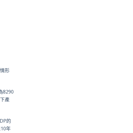
情形
為
8290
下產
DP
的
來
10
年