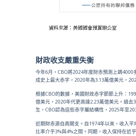
財政收支嚴重失衡
今年
6
月，
CBO
將
2024
年度財赤預測上調
4000
成史上最大赤字，
2020
年為
3.13
萬億美元，
20
根據
CBO
的數據，美國財政赤字節節上升：
19
億美元，
2020
年代更高達
2.23
萬億美元。過去
3
生，
CBO
認為這些赤字屬結構性，
2025
年至
20
近期財赤源自高開支。自
1974
年以來，收入平
比率介乎
3%
與
4%
之間。同期，收入保持在近