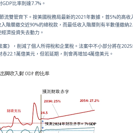
對
GDP
比率則達
7.7%
。
節流雙管齊下。按美國稅務局最新的
2021
年數據，首
5%
的高收
收入階層繳交近
90%
的總稅款，而最低收入階層則有半數僅繳納
2
使經濟投資失去動力。
法案》，削減了個人所得稅和企業稅。法案中不小部分將在
2025
財赤
22.1
萬億美元，但若延期，則會再增加
4
萬億美元。