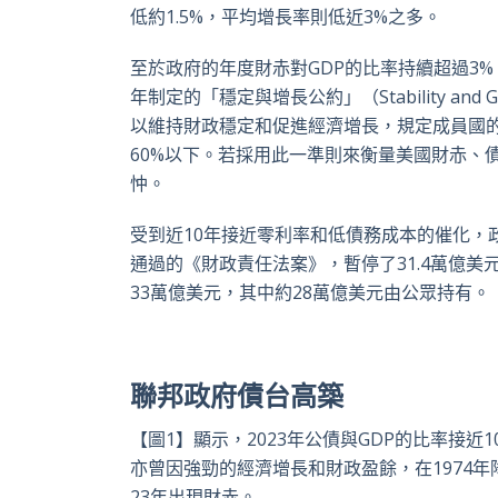
低約
1.5%
，平均增長率則低近
3%
之多。
至於政府的年度財赤對
GDP
的比率持續超過
3%
年制定的「穩定與增長公約」（
Stability and 
以維持財政穩定和促進經濟增長，規定成員國
60%
以下。若採用此一準則來衡量美國財赤、
忡。
受到近
10
年接近零利率和低債務成本的催化，
通過的《財政責任法案》，暫停了
31.4
萬億美
33
萬億美元，其中約
28
萬億美元由公眾持有。
聯邦政府債台高築
【圖
1
】顯示，
2023
年公債與
GDP
的比率接近
1
亦曾因強勁的經濟增長和財政盈餘，在
1974
年
23
年出現財赤。