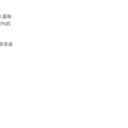
入富裕
.3%
的
年年底