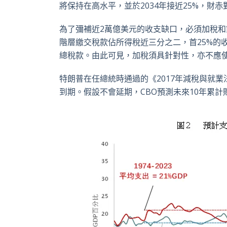
將保持在高水平，並於
2034
年接近
25%
，財赤
為了彌補近
2
萬億美元的收支缺口，必須加稅和
階層繳交稅款佔所得稅近三分之二，首
25%
的
總稅款。由此可見，加稅須具針對性，亦不應
特朗普在任總統時通過的《
2017
年減稅與就業
到期。假設不會延期，
CBO
預測未來
10
年累計