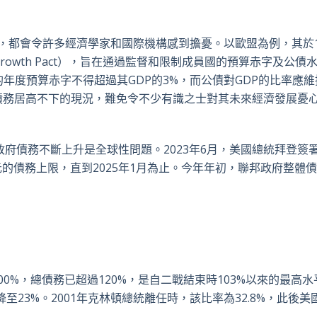
，都會令許多經濟學家和國際機構感到擔憂。以歐盟為例，其於
Growth Pact
），旨在通過監督和限制成員國的預算赤字及公債
的年度預算赤字不得超過其
GDP
的
3%
，而公債對
GDP
的比率應維
債務居高不下的現況，難免令不少有識之士對其未來經濟發展憂
政府債務不斷上升是全球性問題。
2023
年
6
月，美國總統拜登簽
元的債務上限，直到
2025
年
1
月為止。今年年初，聯邦政府整體債
00%
，總債務已超過
120%
，是自二戰結束時
103%
以來的最高水
降至
23%
。
2001
年克林頓總統離任時，該比率為
32.8%
，此後美