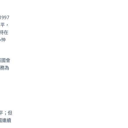
1997
水平，
持在
心忡
署國會
務為
平；但
國連續