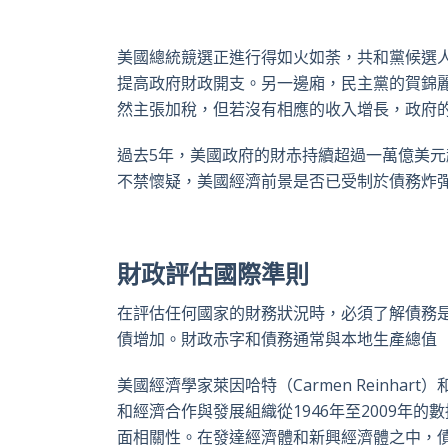
美國總統競選正進行得如火如荼，共和黨候選
提高政府財政開支。另一邊廂，民主黨的賀錦
然主張加稅，但若沒有相應的收入增長，政府
過去
5
年，美國政府的財赤持續超過一萬億美元
不禁懷疑，美國經濟前景是否已受制於債務炸
財政評估國際準則
在評估任何國家的財務狀況時，必須了解債務
債增加。財政赤字和債務通常與本地生產總值
美國經濟學家萊因哈特（
Carmen Reinhart
）
和經濟合作與發展組織從
1946
年至
2009
年的數
面相關性。在發達經濟體和新興經濟體之中，