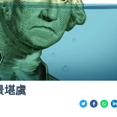
景堪虞
分
享
享
享
享
到
到
到
到