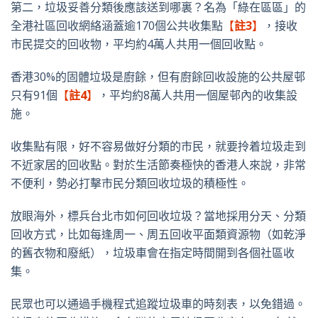
第二，垃圾妥善分類後應該送到哪裏？名為「綠在區區」的
全港社區回收網絡涵蓋逾170個公共收集點
【
註3
】
，接收
市民提交的回收物，平均約4萬人共用一個回收點。
香港30%的固體垃圾是廚餘，但有廚餘回收設施的公共屋邨
只有91個
【
註4
】
，平均約8萬人共用一個屋邨內的收集設
施。
收集點有限，好不容易做好分類的市民，就要拎着垃圾走到
不近家居的回收點。對於生活節奏極快的香港人來說，非常
不便利，勢必打擊市民分類回收垃圾的積極性。
放眼海外，標兵台北市如何回收垃圾？當地採用分天、分類
回收方式，比如每逢周一、周五回收平面類資源物（如乾淨
的舊衣物和廢紙），垃圾車會在指定時間開到各個社區收
集。
民眾也可以通過手機程式追蹤垃圾車的時刻表，以免錯過。