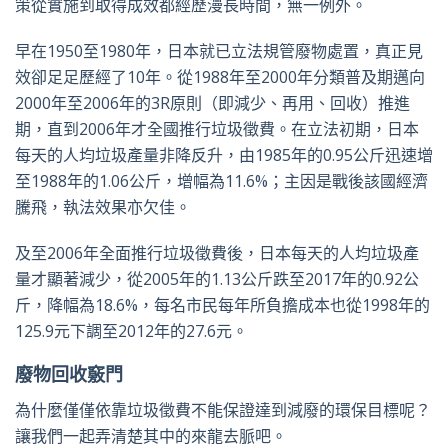
策從實施到取得成效都經歷漫長時間，無一例外。
早在1950至1980年，日本就已立法規管廢物處置，真正見
效卻足足歷經了10年。從1988年至2000年分類普及期邁向
2000年至2006年的3R原則（即減少、再用、回收）推進
期，直到2006年才全國推行垃圾徵費。在立法初期，日本
每天的人均垃圾產量非降反升，由1985年的0.95公斤迅速增
至1988年的1.06公斤，增幅為11.6%；主因是戰後該國經濟
騰飛，執法效果亦欠佳。
及至2006年全面推行垃圾徵費後，日本每天的人均垃圾產
量才顯著減少，從2005年的1.13公斤跌至2017年的0.92公
斤，降幅為18.6%，每名市民每年所負擔成本也從1998年的
125.9元下調至2012年的27.6元。
廢物回收竅門
為什麼僅僅依靠垃圾徵費不能保證達到減廢的環保目標呢？
讓我們一起弄清楚其中的來龍去脈吧。