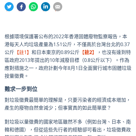
分
分
分
分
分
享
享
享
享
享
到
到
到
到
到
推
面
whatsapp
領
電
特
書
英
郵
根據環境保護署公布的2022年香港固體廢物監察報告，本
港每天人均垃圾產量為1.51公斤，不僅高於台灣台北的0.37
公斤
【註1】
和日本東京的0.89公斤
【
註2
】
，也沒有達到特
區政府2013年提出的10年減廢目標（0.8公斤以下）。作為
應對措施之一，政府計劃今年8月1日全面實行城市固體垃圾
按量徵費。
難求一步到位
對垃圾徵費最簡單的理解是，只要污染者的經濟成本增加，
產生的廢物自然會減少；但事實真的如此簡單麼？
對垃圾以量徵費的國家地區雖然不多（例如台灣、日本、南
韓和德國），但從這些先行者的經驗卻可看出，垃圾徵費政