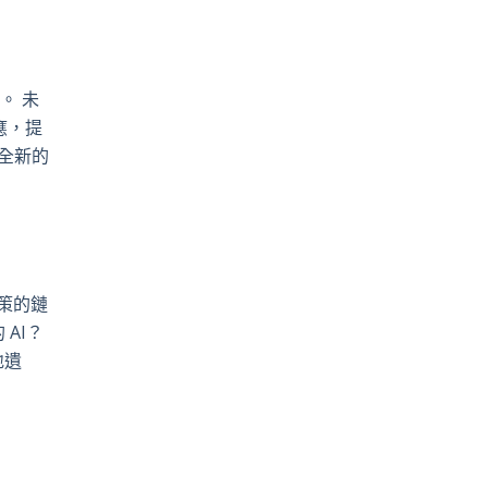
。 未
應，提
全新的
策的鏈
AI？
地遺