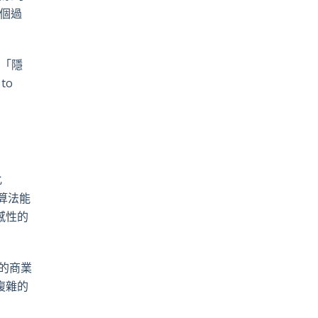
個過
中「隱
to
化
保算法能
感性的
重的商業
複雜的