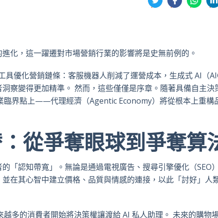
享
享
享
享
到
到
到
到
推
面
whatsa
領
特
書
英
的進化，這一躍遷對市場營銷行業的影響將是史無前例的。
工具優化營銷鏈條：客服機器人削減了運營成本，生成式 AI（AI
者洞察變得更加精準。 然而，這些僅僅是序章。隨著具備自主決
界點上——代理經濟（Agentic Economy）將從根本上重構
替：從爭奪眼球到爭奪算
的「認知帶寬」。無論是通過電視廣告、搜尋引擎優化（SEO
，並在其心智中建立價格、品質與情感的連接，以此「討好」人
來越多的消費者開始將決策權讓渡給 AI 私人助理。 未來的購物