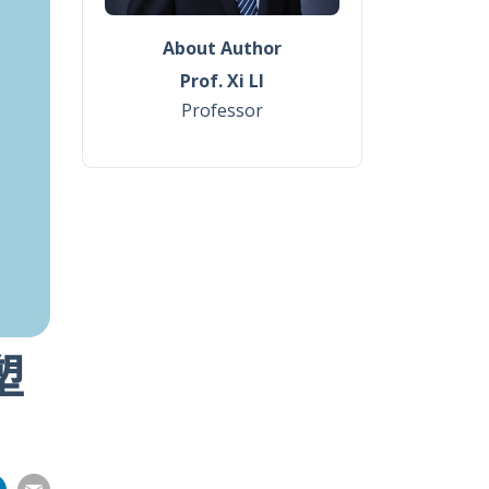
About Author
Prof. Xi LI
Professor
塑
分
分
分
分