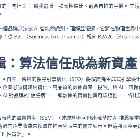
的一句指令：“幫我選購一款高性價比、適合自拍的手機。 在這
。
個品牌無法被 AI 智能體識別、理解並優選，它將在物理世界
Business to Consumer）轉向 B2A2C（Business 
邏輯：算法信任成為新資產
。首先，傳統的搜尋引擎優化（SEO）將演變為生成式引擎優
mization）。企業必須構建結構化、高品質的數據資產「投喂」給 AI，確
AI 對品牌的“信任度”——即數據的真實性與可驗證性——將比
代的競價排名（SEM），未來極有可能出現基於 AI 推薦權
，通過向企業收費來換取在推薦列表中的優先展示。但這將面臨更
「理性審計」。