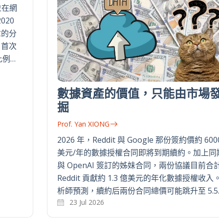
並在網
020
章的分
月首次
比例…
數據資產的價值，只能由市場
掘
Prof. Yan XIONG
2026 年，Reddit 與 Google 那份簽約價約 600
美元/年的數據授權合同即將到期續約。加上同
與 OpenAI 簽訂的姊妹合同，兩份協議目前合
Reddit 貢獻約 1.3 億美元的年化數據授權收入
析師預測，續約后兩份合同總價可能跳升至 5.5
23 Jul 2026