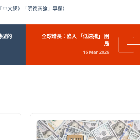
T中文網》「明德商論」專欄）
轉型的
全球增長：陷入 「低速擋」 困
局
16 Mar 2026