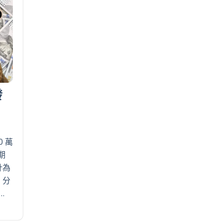
發
0 萬
期
計為
。分
…