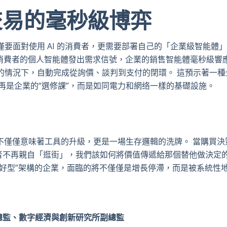
交易的毫秒級博弈
要面對使用 AI 的消費者，更需要部署自己的「企業級智能體」
談判：消費者的個人智能體發出需求信號，企業的銷售智能體毫秒級響
的情況下，自動完成從詢價、談判到支付的閉環。 這預示著一種
不再是企業的“選修課”，而是如同電力和網络一樣的基礎設施。
來不僅僅意味著工具的升級，更是一場生存邏輯的洗牌。 當購買決
不再親自「逛街」，我們該如何將價值傳遞給那個替他做決定的 
 友好型”架構的企業，面臨的將不僅僅是增長停滯，而是被系統性
總監、數字經濟與創新研究所副總監