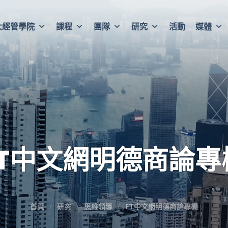
大經管學院
課程
團隊
研究
活動
媒體
FT中文網明德商論專
首頁
研究
思維領導
FT中文網明德商論專欄