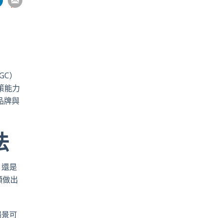
享
到
pp
電
郵
GC）
策能力
品牌與
法
）還是
類做出
場景可