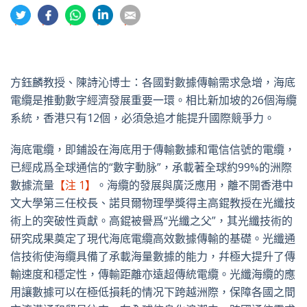
分
分
分
分
分
享
享
享
享
享
到
到
到
到
到
推
面
whatsapp
領
電
特
書
英
郵
方鈺麟教授、陳詩沁博士：各國對數據傳輸需求急增，海底
電纜是推動數字經濟發展重要一環。相比新加坡的26個海纜
系統，香港只有12個，必須急追才能提升國際競爭力。
海底電纜，即鋪設在海底用于傳輸數據和電信信號的電纜，
已經成爲全球通信的“數字動脉”，承載著全球約99%的洲際
數據流量
【注 1】
。海纜的發展與廣泛應用，離不開香港中
文大學第三任校長、諾貝爾物理學獎得主高錕教授在光纖技
術上的突破性貢獻。高錕被譽爲“光纖之父”，其光纖技術的
研究成果奠定了現代海底電纜高效數據傳輸的基礎。光纖通
信技術使海纜具備了承載海量數據的能力，幷極大提升了傳
輸速度和穩定性，傳輸距離亦遠超傳統電纜。光纖海纜的應
用讓數據可以在極低損耗的情况下跨越洲際，保障各國之間