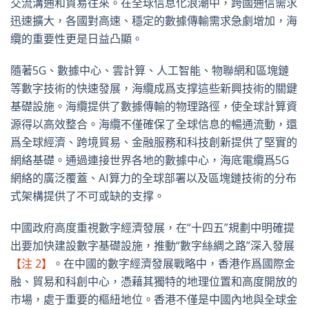
交流溝通和貿易往來。在全球信息化浪潮中，跨國通信需求
迅速擴大，各國對高速、穩定的數據傳輸需求急劇增加，海
纜的重要性更是日益凸顯。
隨著5G、數據中心、雲計算、人工智能、物聯網和區塊鏈
等數字技術的快速發展，海纜成爲支撑這些新興技術的關鍵
基礎設施。海纜提供了數據傳輸的物理路徑，使全球計算資
源得以高效整合。海纜不僅確保了全球信息的暢通流動，還
爲全球經濟、跨境貿易、金融服務和科技創新提供了堅實的
網絡基礎。通過連接世界各地的數據中心，海底電纜爲5G
網絡的廣泛覆蓋、AI算力的全球部署以及區塊鏈技術的分布
式架構提供了不可或缺的支撑。
中國政府高度重視數字經濟發展，在“十四五”規劃中明確提
出要加快建設數字基礎設施，推動“數字絲綢之路”深入發展
【注 2】
。在中國的數字經濟發展戰略中，香港作爲國際金
融、貿易和科創中心，憑藉其獨特的地理位置和高度開放的
市場，處于重要的樞紐地位。香港不僅是中國內地與全球金