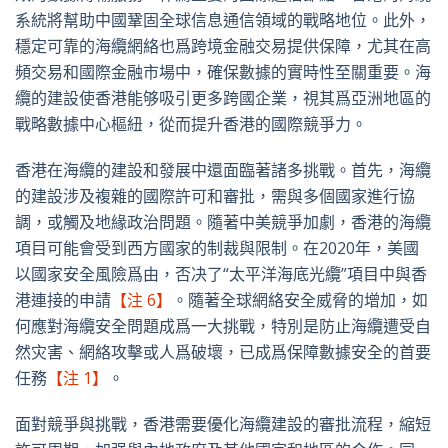
系統將幫助中國鞏固全球信息通信領域的戰略地位。此外，
穩定可靠的海纜網絡也爲跨境金融交易提供保障，尤其在高
頻交易和國際金融市場中，確保數據的實時性至關重要。海
纜的建設使香港能够吸引更多跨國企業，視其爲亞洲地區的
戰略數據中心樞紐，從而提升香港的國際競爭力。
香港在海纜的建設和發展中還面臨著諸多挑戰。首先，海纜
的建設涉及複雜的國際許可和審批，需與多個國家進行協
調，或觸及地緣政治問題。隨著中美競爭加劇，香港的海纜
項目可能會受到西方國家的制裁與限制。在2020年，美國
以國家安全風險爲由，否决了“太平洋海底光纜”項目中與香
港連接的申請
【注 6】
。隨著全球網絡安全威脅的增加，如
何應對海纜安全問題成爲一大挑戰，特別是防止海纜遭受自
然灾害、網絡攻擊或人爲破壞，已成爲保障數據安全的首要
任務
【注 1】
。
面對競爭與挑戰，香港需要優化海纜建設的審批流程，縮短