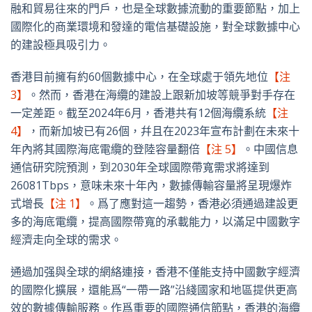
融和貿易往來的門戶，也是全球數據流動的重要節點，加上
國際化的商業環境和發達的電信基礎設施，對全球數據中心
的建設極具吸引力。
香港目前擁有約60個數據中心，在全球處于領先地位
【注
3】
。然而，香港在海纜的建設上跟新加坡等競爭對手存在
一定差距。截至2024年6月，香港共有12個海纜系統
【注
4】
，而新加坡已有26個，幷且在2023年宣布計劃在未來十
年內將其國際海底電纜的登陸容量翻倍
【注 5】
。中國信息
通信研究院預測，到2030年全球國際帶寬需求將達到
26081Tbps，意味未來十年內，數據傳輸容量將呈現爆炸
式增長
【注 1】
。爲了應對這一趨勢，香港必須通過建設更
多的海底電纜，提高國際帶寬的承載能力，以滿足中國數字
經濟走向全球的需求。
通過加强與全球的網絡連接，香港不僅能支持中國數字經濟
的國際化擴展，還能爲“一帶一路”沿綫國家和地區提供更高
效的數據傳輸服務。作爲重要的國際通信節點，香港的海纜