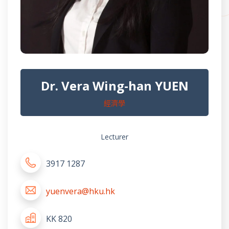
Dr. Vera Wing-han YUEN
經濟學
Lecturer
3917 1287
yuenvera@hku.hk
KK 820