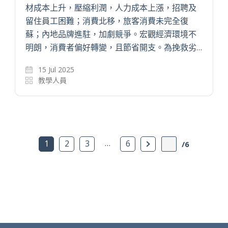
材成本上升，壓縮利潤，人力成本上漲，招聘及
留住員工困難；消費北移，旅客消費未完全復
蘇；內地品牌進駐，加劇競爭。宏觀經濟環境不
明朗，消費者偏好轉變，且節省開支。為挽救劣…
15 Jul 2025
教學人員
…
下一頁
1
2
3
6
/6