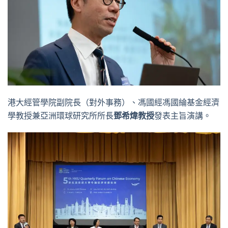
港大經管學院副院長（對外事務）、馮國經馮國綸基金經濟
學教授兼亞洲環球研究所所長
鄧希煒教授
發表主旨演講。