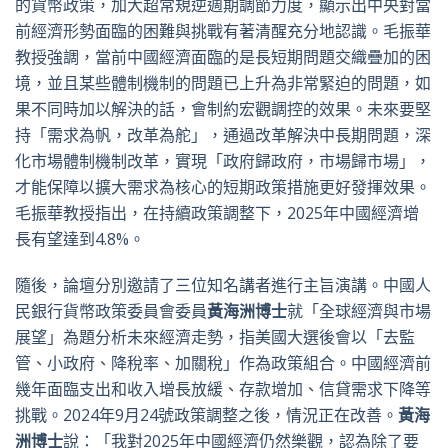
的貨幣政策，加大超常規逆週期調節力度，顯示出中央對當
前經濟形勢面臨的困難與挑戰有著清醒充分地認識。毛振華
教授強調，當前中國經濟面臨的是長短期問題交織疊加的困
境，並且某些體制機制的問題已上升為非常緊迫的問題，如
果不同時加以解決的話，會制約宏觀調控的效果。未來要堅
持「需求為帆，改革為舵」，通過改革解決中長期問題，深
化市場體制機制改革，實現「政府歸政府，市場歸市場」，
才能保障以擴大需求為核心的短期政策措施更好發揮效果。
毛振華教授指出，在持續政策調整下，2025年中國經濟增
長有望達到4.8%。
隨後，論壇分別邀請了三位知名講者進行主旨演講。中國人
民銀行貨幣政策委員會委員
黃海洲博士
就「全球經濟與市場
展望」為題分析未來經濟走勢，指美國大選後會以「去監
管、小政府、降稅率、加關稅」作為政策組合。中國經濟前
幾年面臨支出和收入增長放緩、存款增加、信貸需求下降等
挑戰。2024年9月24號政策調整之後，情況正在改善。
黃海
洲博士
說：「我對2025年中國經濟仍然樂觀，認為除了要