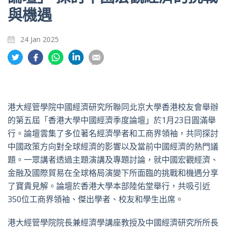
與機遇
24 Jan 2025
分
分
分
分
分
享
享
享
享
享
到
到
到
到
到
推
面
whatsapp
領
電
特
書
英
郵
港大經管學院中國經濟研究所聯同北京大學香港校友會舉辦
的第五屆「香港大學中國經濟季度論壇」於1月23日圓滿舉
行。論壇雲集了多位著名經濟學者和工商界領袖，共同探討
中國政策方向對全球經濟的影響以及當前中國經濟的熱門議
題。一眾講者透過主題演講及專題討論，就中國宏觀經濟、
金融及國際貿易在全球格局演變下所面臨的挑戰和機遇分享
了寶貴見解。論壇於香港大學本部陸佑堂舉行，共吸引近
350位工商界領袖、傑出學者、校友和學生出席。
港大經管學院院長兼經濟學講座教授及中國經濟研究所所長