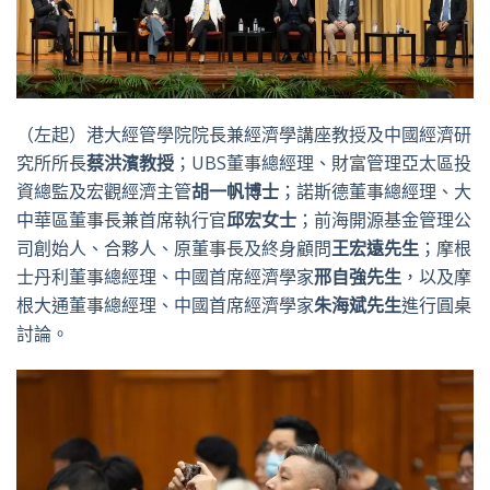
（左起）港大經管學院院長兼經濟學講座教授及中國經濟研
究所所長
蔡洪濱教授
；UBS董事總經理、財富管理亞太區投
資總監及宏觀經濟主管
胡一帆博士
；諾斯德董事總經理、大
中華區董事長兼首席執行官
邱宏女士
；前海開源基金管理公
司創始人、合夥人、原董事長及終身顧問
王宏遠先生
；摩根
士丹利董事總經理、中國首席經濟學家
邢自強先生
，以及摩
根大通董事總經理、中國首席經濟學家
朱海斌先生
進行圓桌
討論。