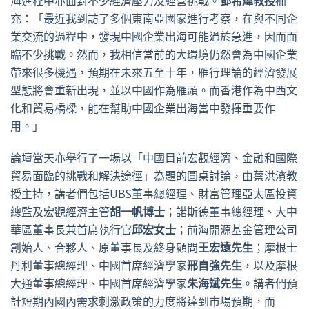
海進程中亦面對不少經濟壓力及經營挑戰。
鄧希煒教授
補
充：「最近我到訪了多個東南亞國家進行考察，在與不同企
業交流的過程中，發現中國企業出海可能過於急進，因而面
臨不少挑戰。然而，我相信當前的大環境仍然會為中國企業
帶來很多機遇，預期在未來五至十年，雁行理論的經濟發展
型態將會重新出現，並以中國作為雁頭。而香港作為中西文
化和貿易橋樑，能在幫助中國企業出海當中發揮重要作
用。」
論壇當天亦舉行了一場以「中國目前宏觀經濟、金融和國際
貿易面臨的挑戰和解決途徑」為題的圓桌討論，由蔡洪濱教
授主持，講者們包括UBS董事總經理、財富管理亞太區投資
總監及宏觀經濟主管
胡一帆博士
；諾斯德董事總經理、大中
華區董事長兼首席執行官
邱宏女士
；前海開源基金管理公司
創始人、合夥人、原董事長及終身顧問
王宏遠先生
；摩根士
丹利董事總經理、中國首席經濟學家
邢自強先生
，以及摩根
大通董事總經理、中國首席經濟學家
朱海斌先生
。講者們預
計短期內國內需求刺激政策的力度將達到市場預期，而