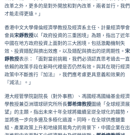
改革之外，更多的是對外開放和對內改革，兩者並行，我們
才能走得更遠。」
香港中文大學偉倫經濟學教授及經濟系主任、計量經濟學會
會員
宋錚教授
以「政府投資的三重困境」為題，指出了近年
中國在地方政府投資上面對的三大困境，包括激勵機制失
效、投資錯配與擠出效應，以及錯配與擠出的逆周期性。
宋
錚教授
表示：「面對當前挑戰，我們必須認真思考過去一直
依賴的政策手段在新時代裡是否仍然有效。與其在現行經濟
政策中不斷進行『加法』，我們應考慮更具意義和效果的
『減法』。」
港大經管學院副院長（對外事務）、馮國經馮國綸基金經濟
學教授兼亞洲環球研究所所長
鄧希煒教授
圍繞「全球經濟展
望」的主題，指出未來十年全球將繼續呈逆全球化的趨勢，
並將進一步向多邊及多極化過渡。同時，在全球供應鏈重
組、產業政策上升和地緣貿易角力的背景下，中國企業在出