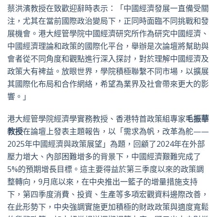
蔡洪濱教授在致歡迎辭時表示：「中國經濟發展一直備受關
注，尤其在當前國際政治變局下，正同時面臨不同挑戰和發
展機會。港大經管學院中國經濟研究所作為研究中國經濟、
中國經濟理論和政策的國際化平台，舉辦是次論壇將幫助與
會者從不同角度和觀點進行深入探討，對於理解中國經濟及
政策大有裨益。放眼世界，學院積極聯繫不同市場，以擴展
其國際化布局和合作網絡，希望為業界及社會帶來更大的影
響。」
港大經管學院經濟學實務教授、香港特首政策組專家
毛振華
教授
在論壇上發表主題報告，以「需求為帆，改革為舵——
2025年中國經濟與政策展望」為題，回顧了2024年在外部
壓力增大、內部困難增多的背景下，中國經濟艱難完成了
5%的預期增長目標。這主要得益於第三季度以來的政策調
整轉向，9月底以來，在中央推出一籃子的增量措施支持
下，第四季度消費、投資、生產等多項宏觀資料邊際改善，
在此形勢下，中央強調實施更加積極的財政政策與適度寬鬆