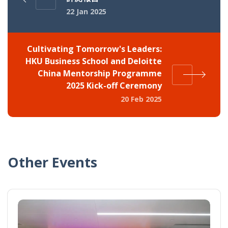
22 Jan 2025
Cultivating Tomorrow's Leaders:
HKU Business School and Deloitte
China Mentorship Programme
2025 Kick-off Ceremony
20 Feb 2025
Other Events