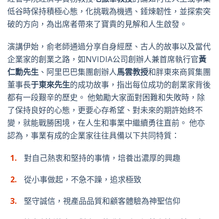
低谷時保持積極心態，化挑戰為機遇、錘煉韌性，並探索突
破的方向，為出席者帶來了寶貴的見解和人生啟發。
演講伊始，俞老師通過分享自身經歷、古人的故事以及當代
企業家的創業之路，如NVIDIA公司創辦人兼首席執行官
黃
仁勳先生
、阿里巴巴集團創辦人
馬雲教授
和胖東來商貿集團
董事長
于東來先生
的成功故事，指出每位成功的創業家背後
都有一段艱辛的歷史。 他勉勵大家面對困難和失敗時，除
了保持良好的心態，更要心存希望、對未來的期許始終不
變，就能戰勝困境，在人生和事業中繼續勇往直前。 他亦
認為，事業有成的企業家往往具備以下共同特質：
對自己熱衷和堅持的事情，培養出濃厚的興趣
從小事做起，不急不躁，追求極致
堅守誠信，視產品品質和顧客體驗為神聖信仰