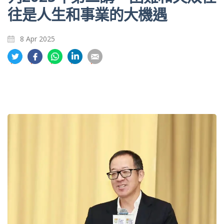
往是人生和事業的大機遇
8 Apr 2025
分
分
分
分
分
享
享
享
享
享
到
到
到
到
到
推
面
whatsapp
領
電
特
書
英
郵