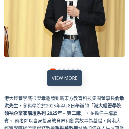
VIEW MORE
港大經管學院很榮幸邀請到新東方教育科技集團董事長
俞敏
洪先生
，參與學院於2025年4月8日舉辦的「
港大經管學院
領袖企業家講壇系列
2025
年
–
第二講
」，並擔任主講嘉
賓。 俞老師以自身投身教育界和創業故事為基礎，與港大
經管學院經濟學實務教授
毛振華教授
討論如何在人生或事業