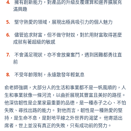
擁有創新能力，對產品的升級反覆運算和邊界擴展充
滿興趣
堅守熱愛的領域，展現出極具吸引力的個人魅力
儘管追求財富，但不做守財奴，對於用財富取得甚麼
成就有著超級的敏感
不會滿足現狀，亦不會放棄奮鬥，遇到困難都勇往直
前
不受年齡限制，永遠散發年輕氣息
俞老師強調，大部分人的生活和事業都不是一帆風順的，人
生和事業就像一條河流，以曲折展現其豐富且美好的路徑。
他深信韌性是企業家最重要的品德，是一種赤子之心、不怕
失敗、尋找出路的能力。 對他而言，韌性是一種熱愛的堅
持，是生命不息，是對地平線之外世界的渴望。 他寄語出
席者，世上並沒有真正的失敗，只有成功前的努力。