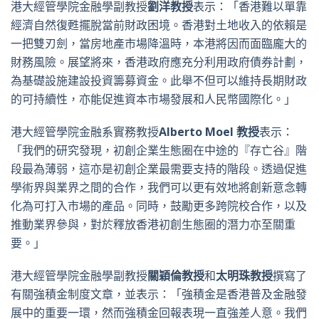
港大經管學院金融學副教授
劉洋教授
表示：「香港難以單靠
經濟自然復甦擺脫當前財政困境。香港對土地收入的依賴是
一把雙刃劍，當房地產市場降溫時，本港將因而面臨龐大的
財務風險。展望將來，香港政府應充分利用政府債券計劃，
為基礎設施建設投資籌募資金。此舉不但可以維持長期財政
的可持續性，亦能促進資本市場發展和人民幣國際化。」
港大經管學院金融系實務教授
Alberto Moel
教授
表示：
「我們的研究發現，初創企業生態圈在中途的『存亡谷』階
段最為薄弱，這亦是初創企業最需要支持的階段。透過促進
學術界與業界之間的合作，我們可以更有效地將創新意念轉
化為可打入市場的產品。同時，鼓勵更多跨院校合作，以及
推動業界參與，對於釋放香港初創生態圈的潛力亦至關重
要。」
港大經管學院金融學副教授
關穎倫教授
和
太明珠教授
撰寫了
有關強積金制度文章，並表示：「強積金是香港普及金融發
展中的重要一環，然而強積金回報表現一直強差人意。我們