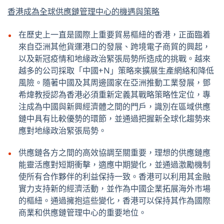
香港成為全球供應鏈管理中心的機遇與策略
在歷史上一直是國際上重要貿易樞紐的香港，正面臨着
來自亞洲其他貨運港口的發展、跨境電子商貿的興起，
以及新冠疫情和地緣政治緊張局勢所造成的挑戰。越來
越多的公司採取「中國+N」策略來擴展生產網絡和降低
風險。隨著中國及其周邊國家在亞洲推動工業發展，鄧
希煒教授認為香港必須重新定義其戰略策略性定位，專
注成為中國與新興經濟體之間的門戶，識別在區域供應
鏈中具有比較優勢的環節，並通過把握新全球化趨勢來
應對地緣政治緊張局勢。
供應鏈各方之間的高效協調至關重要，理想的供應鏈應
能靈活應對短期衝擊，適應中期變化，並通過激勵機制
使所有合作夥伴的利益保持一致。香港可以利用其金融
實力支持新的經濟活動，並作為中國企業拓展海外市場
的樞紐。通過擁抱這些變化，香港可以保持其作為國際
商業和供應鏈管理中心的重要地位。