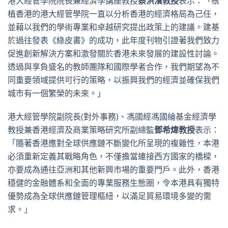
港大經管學院院長兼經濟學講座教授
蔡洪濱教授
表示：「根
植香港的港大經管學院一直以分析香港的經濟格局為己任，
並藉以我們的學術專業和卓越研究提出政策上的建議。建基
於過往發表《綠皮書》的成功，此年度刊物引證著我們致力
促進創新解決方案和激發關於香港未來發展的建設性討論。
透過與享負盛名的教師團隊和國際學者合作，我們期望為不
同重要領域提供可行的策略，以振興我們的經濟並確保我們
城市有一個繁榮的未來。」
港大經管學院副院長(對外事務)、馮國經馮國綸基金經濟學
教授兼香港經濟及商業策略研究所副總監
鄧希煒教授
表示：
「隨著香港應對全球供應鏈不斷變化所呈現的複雜性，本港
必須重新定義其戰略角色，不僅擔當連接西方國家的橋樑，
亦要成為通往亞洲和其他新興市場的重要門戶。此外，香港
穩健的金融體系和全面的專業服務生態圈，令本港具有獨特
優勢成為全球供應鏈管理樞紐，以滿足貿易環境多變的需
求。」