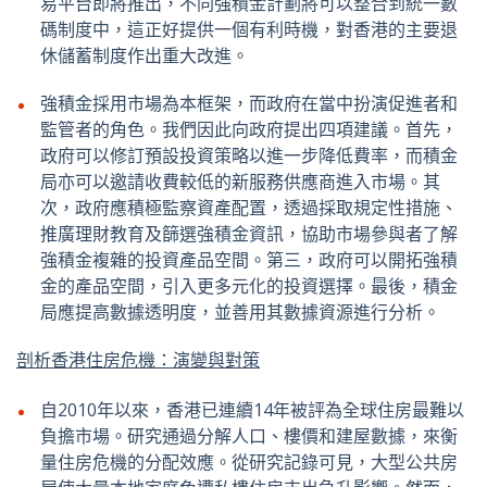
易平台即將推出，不同強積金計劃將可以整合到統一數
碼制度中，這正好提供一個有利時機，對香港的主要退
休儲蓄制度作出重大改進。
強積金採用市場為本框架，而政府在當中扮演促進者和
監管者的角色。我們因此向政府提出四項建議。首先，
政府可以修訂預設投資策略以進一步降低費率，而積金
局亦可以邀請收費較低的新服務供應商進入市場。其
次，政府應積極監察資產配置，透過採取規定性措施、
推廣理財教育及篩選強積金資訊，協助市場參與者了解
強積金複雜的投資產品空間。第三，政府可以開拓強積
金的產品空間，引入更多元化的投資選擇。最後，積金
局應提高數據透明度，並善用其數據資源進行分析。
剖析香港住房危機：演變與對策
自2010年以來，香港已連續14年被評為全球住房最難以
負擔市場。研究通過分解人口、樓價和建屋數據，來衡
量住房危機的分配效應。從研究記錄可見，大型公共房