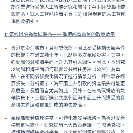
創企業進行尖端人工智能研究和開發；4) 利用獎勵措施
和補貼，就人工智能招商引資；5) 檢視現有的人工智能
規例及指引。
化氣候風險為發展機遇
——
香港經濟前景的政策啟示
香港是沿海城市，且地勢低窪，因此易受極端天氣事件
的影響；在過去幾十年，已歷經多次氣候災害。其中，
強颱風侵襲和海平面上升尤其引人關注。因此，本研究
以颱風和海平面如何影響公共租住房屋（公屋）為重
點，在不同氣候變化情況下進行情景分析，評估潛在經
濟損失。分析顯示，海平面上升引致的資產損失可能更
為嚴重，長遠而言尤其如此。另外，在較高碳排放的氣
候情景下，三個所選公共屋邨因海平面上升而遭受的資
產損失將遠較颱風造成的損失為高。
氣候風險若處理得當，可轉化為發展機遇。為香港妥善
適應氣候變化，研究提出七大政策建議：1) 整合數據，
構建地理編碼數據平台，以全面展開氣候風險分析；2)