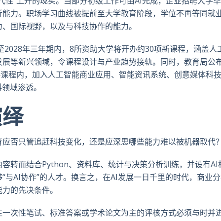
代性”上升的现实。当部分初级工作可由AI完成，企业招聘大学
析能力。职场学习曲线被提前至大学教育阶段，学位不再等同就
力、国际视野，以及与科技协作的能力。
至2028年三年期内，8所资助大学将开办约30项新课程，涵盖人
发展等新兴领域，令课程设计与产业趋势接轨。同时，教育局公
本科课程内，加入人工智能商业应用、智能资讯系统、创意媒体科
科领域渗透。
演绎
育应否只管追赶科技变化，还是应深思哪些能力难以被机器取代
转而结合Python、资料库、统计与决策分析训练，并设有AI
与AI协作”的人才。换言之，在AI发展一日千里的时代，商业
能力的先决条件。
往一次性笔试、标准答案或学术论文为主的评核方式必须与时并