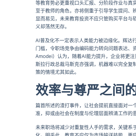
等教育势必更重视口头汇报、分阶段作业与真实
至于教师的角色，亦将侧重于引导学生提问、
显而易见，未来教育投资不应只管购买平台与
义却荡然无存。
AI普及化不一定表示人类能力被边缘化。辉达
门槛，令职场竞争由编码能力转向问题表达、资讯整
Amodei）认为，随着AI能力提升，企业将
斯拉行政总裁马斯克亦强调，机器难以完全复
策的情境尤其如此。
效率与尊严之间
篇首所述的渣打事件，让社会提前直接面对一个
准，抑或由社会在制度与伦理层面辨清工作的
未来职场将减少对重复性人手的需求，关键系
化。明乎此，教育不应仅为市场输送技能，更