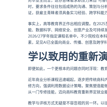
对毕业生而言，这亦意味着求职压力来自“可替
时，要求条件往往包括成熟的沟通、策划与分
证，获雇主青睐者须具备实习经验、跨学科能
事实上，高等教育界正作出相应调整。在2025
能、数据科学、网络安全、创意产业及可持续
2026/27学年指定课程名单中，不少院校在
素，足见AI已全面向商业、传播、创意及跨学
学以致用的重新
即便如此，一个更根本的问题亦同时浮现：教
近年商业分析课程迅速崛起，逐步把传统商科内容
修方向，强调利用数据设计策略，聚焦塑造能够“
从一门专修技能，迈向商科教育重新界定就业
教学与评核方式无疑是不容忽视的另一环。以