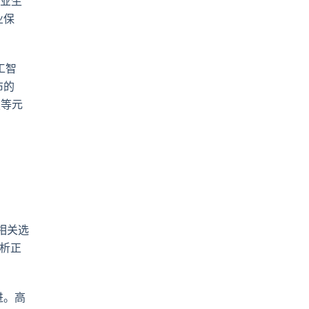
毕业生
业保
工智
布的
技等元
？
相关选
分析正
进。高