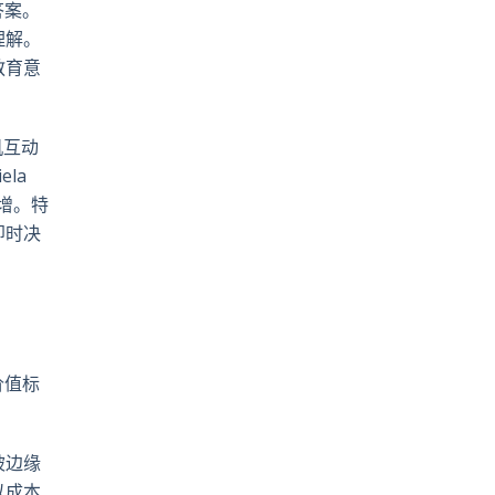
答案。
理解。
教育意
机互动
la
增。特
即时决
价值标
被边缘
以成本