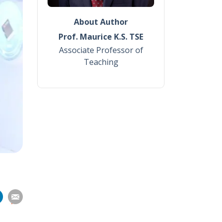
About Author
Prof. Maurice K.S. TSE
Associate Professor of
Teaching
分
分
分
分
享
到