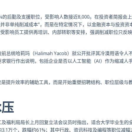
推
面
whatsa
領
特
书
英
5%的后勤及支援职位，受影响人数接近8,000。在投资者简报会
银行策略“并非单纯削减成本”，而是在特定情况下，以金融资本与投资资
为受影响员工提供再培训、内部转职等安排，强调削减职位只反
统哈莉玛（Halimah Yacob）就公开批评其冷漠用语令人
求银行作出说明，包括企业是否以人工智能（AI）作为缩减人
只是提升效率的辅助工具，而是开始重塑招聘结构、职位层级与
承压
工及福利局局长上月回复立法会议员时指出，适合大学毕业生的
年约3.1万个，跌幅约61%；其中行政、资讯科技及编程等职位减幅