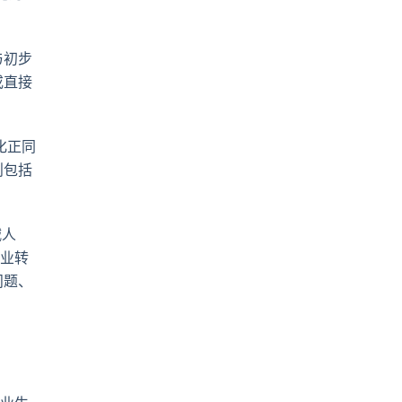
与初步
或直接
化正同
则包括
减人
企业转
问题、