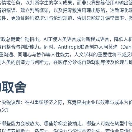
情境任务，以判断学生的学习成果，而非只靠熟练使用AI输出
辨识错误、建立判断框架，以及把零散资讯理出脉络，达致深化
软件，更须仗赖师资培训与伦理规范，否则只能提升课堂效率，
行政总裁黄仁勋指出，AI正使人类语言成为新程式语言，降低人
合与判断能力。同时，Anthropic联合创办人阿莫迪（Danie
更注重沟通、同理心与协作等人性能力，人文学科的重要性将不减反
制人类的创造力与判断力，在医疗分诊或自动驾驶等涉及伦理与
的取舍
尖锐议题：在AI重塑经济之际，究竟应由企业以效率与成本为
意义？
于哪些能力会被放大、哪些阶梯会被抽走、哪些人可能在转型中
应以培养判断力、适应力、沟通力与伦理意识为先。若企业只懂