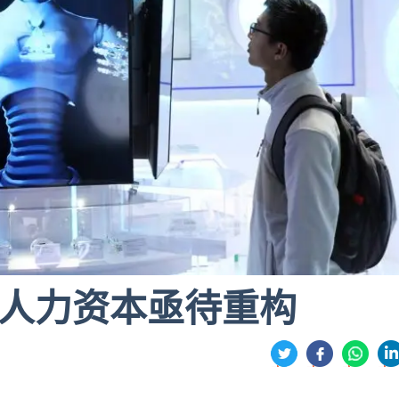
 人力资本亟待重构
分
享
享
享
享
到
到
到
到