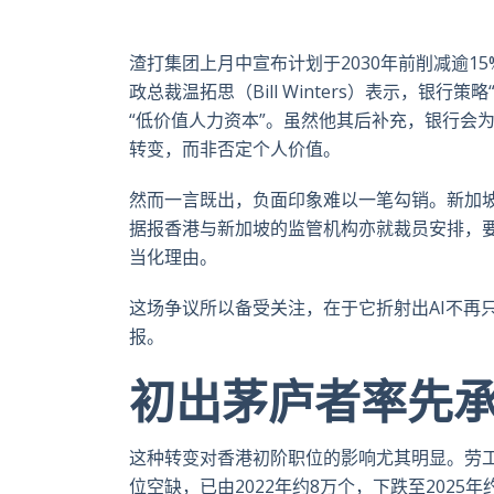
渣打集团上月中宣布计划于2030年前削减逾1
政总裁温拓思（Bill Winters）表示，
“低价值人力资本”。虽然他其后补充，银行会
转变，而非否定个人价值。
然而一言既出，负面印象难以一笔勾销。新加坡前总
据报香港与新加坡的监管机构亦就裁员安排，要
当化理由。
这场争议所以备受关注，在于它折射出AI不再
报。
初出茅庐者率先
这种转变对香港初阶职位的影响尤其明显。劳
位空缺，已由2022年约8万个，下跌至2025