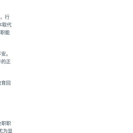
pp
電
郵
上，行
本取代
映职能
不安。
手的正
教育回
全职职
尤为显