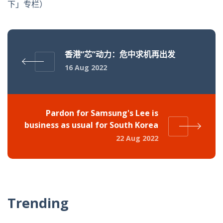
下」专栏）
香港“芯”动力：危中求机再出发
16 Aug 2022
Pardon for Samsung's Lee is
business as usual for South Korea
22 Aug 2022
Trending