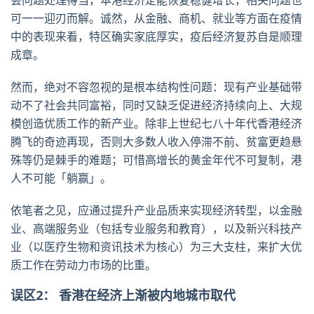
会问题处理得当，本港经济定能恢复稳健增长，相关问题也
可一一迎刃而解。诚然，从金融、商机、就业等方面在疫情
中的表现来看，特区确实家底厚实，疫后经济复苏自是顺理
成章。
然而，绝对不容忽视的是根本结构性问题：现有产业基础带
动不了社会共同富裕，同时又缺乏促进经济持续向上、大规
模创造优质工作的新产业。除非上世纪七八十年代香港经济
腾飞的奇迹再现，否则大多数人收入停滞不前、贫富更趋悬
殊等仍是棘手的难题；可惜高增长的黄金年代不可复制，港
人不可能「躺赢」。
依笔者之见，应通过提升产业品质来实现经济转型，以金融
业、高端服务业（包括专业服务和教育），以及新兴科技产
业（以医疗生物和资讯技术为核心）为三大支柱，来扩大优
质工作在劳动力市场的比重。
误区2： 香港在经济上渐被内地城市取代