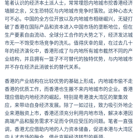
笔者认识的经济本土派人士，常常埋怨内地城市挖香港经济
墙脚之余，又生恐特区与内地城市竞争时落败。这种心态大
可不必。中国的全方位开放以及内地城市相继崛兴，无疑打
破了香港在国际产品和资本进入中国市场的垄断地位，但在
生产要素自由流动、全球分工合作的大势之下，经济发达城
市无一不饱受市场竞争的洗礼。值得庆幸的是，在过去几十
年的经济演化中，香港形成了与内地所有城市截然不同的产
业结构，并且拥有一篮子不可替代的独特优势，与内地城市
并不存在经济此消彼长的替代关系。
香港的产业结构在比较优势的基础上形成，内地城市偷不走
香港的优质工作，而香港也生搬不来内地城市的企业。香港
理应借助内地经济的崛起，特别是粤港澳大湾区的聚集效
应，来带动自身经济发展。除了一如过往，致力吸引外地企
业来港融资上市，香港还须充分利用内地市场，解决本港因
高端产品和服务需求不足而令供应受压的问题。笔者一直强
调，香港尤应借助内地的人力资本储备，促进本港与大湾区
内人才市场的融合，借此克服经济转型的瓶颈。