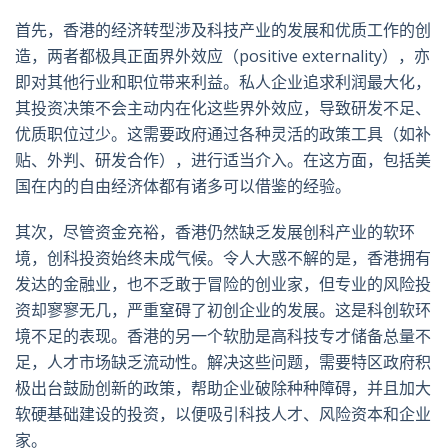
首先，香港的经济转型涉及科技产业的发展和优质工作的创
造，两者都极具正面界外效应（positive externality），亦
即对其他行业和职位带来利益。私人企业追求利润最大化，
其投资决策不会主动内在化这些界外效应，导致研发不足、
优质职位过少。这需要政府通过各种灵活的政策工具（如补
贴、外判、研发合作），进行适当介入。在这方面，包括美
国在内的自由经济体都有诸多可以借鉴的经验。
其次，尽管资金充裕，香港仍然缺乏发展创科产业的软环
境，创科投资始终未成气候。令人大惑不解的是，香港拥有
发达的金融业，也不乏敢于冒险的创业家，但专业的风险投
资却寥寥无几，严重窒碍了初创企业的发展。这是科创软环
境不足的表现。香港的另一个软肋是高科技专才储备总量不
足，人才市场缺乏流动性。解决这些问题，需要特区政府积
极出台鼓励创新的政策，帮助企业破除种种障碍，并且加大
软硬基础建设的投资，以便吸引科技人才、风险资本和企业
家。