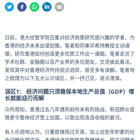
分
分
分
分
分
享
享
享
享
享
到
到
到
到
到
推
面
whatsapp
領
電
特
书
英
郵
日前，港大经管学院召集对经济政策研究感兴趣的学者，为
香港的经济未来出谋划策。笔者和同事邓希炜教授主动请
缨，研究香港如何创造更多优质工作这一课题。笔者走访了
学术社群、金融圈以及产业界的多位朋友，交流彼此看法，
发现其中对香港经济所持观点迥异，甚至多有误解。笔者将
之梳理为以下五大认识误区，并一抒己见，逐点澄清。
误区1： 经济问题只须稳保本地生产总值（GDP）增
长就能迎刃而解
众所周知，香港过去几年遇到前所未有的挑战，新冠肺炎疫
情更令整体经济雪上加霜，以致出现连连收缩的窘况。
有人乐观地认为，只要疫情雨过天青，加上这些年积累的社