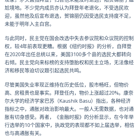
尬境地。不少党内成员亦认为拜登年老退化，不受选民欢
迎，虽然他及后宣布退选，贺锦丽仍因受选民支持度不足，
未能于明年入主白宫。
与此同时，民主党在国会改选中失去参议院和众议院的控制
权，较
4
年前表现更糟。根据《纽约时报》的分析，自拜登
在
2020
年出任总统以来，美国
3100
多个县的选民大都转向
右倾。民主党向来标榜的支持堕胎权和民主立场，无法像经
济和移民等迫切议题引起选民共鸣。
尽管美国失业率现正维持在历史低位，股市畅旺，但物价
高、房租贵也是事实。拜登任内，物价上涨超过
20%
。康奈
尔大学的经济学家巴苏（
Kaushik Basu
）指出，各种经济
指标之中，通胀对政治影响最大。一般人无需数据，也对通
胀有切身感受。再者，《金融时报》的分析显示，在今年举
行选举的
10
个国家中，执政党的表现都不如上届选举，相信
也与高通胀有关。