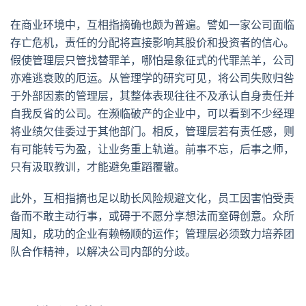
在商业环境中，互相指摘确也颇为普遍。譬如一家公司面临
存亡危机，责任的分配将直接影响其股价和投资者的信心。
假使管理层只管找替罪羊，哪怕是象征式的代罪羔羊，公司
亦难逃衰败的厄运。从管理学的研究可见，将公司失败归咎
于外部因素的管理层，其整体表现往往不及承认自身责任并
自我反省的公司。在濒临破产的企业中，可以看到不少经理
将业绩欠佳委过于其他部门。相反，管理层若有责任感，则
有可能转亏为盈，让业务重上轨道。前事不忘，后事之师，
只有汲取教训，才能避免重蹈覆辙。
此外，互相指摘也足以助长风险规避文化，员工因害怕受责
备而不敢主动行事，或碍于不愿分享想法而窒碍创意。众所
周知，成功的企业有赖畅顺的运作；管理层必须致力培养团
队合作精神，以解决公司内部的分歧。