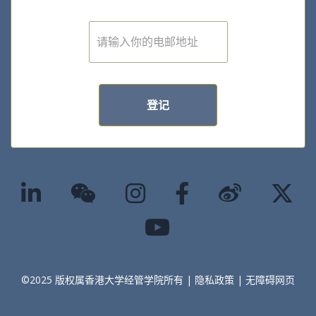
E
m
a
i
l
*
登记
©2025 版权属香港大学经管学院所有 |
隐私政策
|
无障碍网页