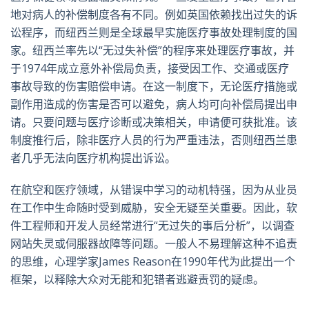
地对病人的补偿制度各有不同。例如英国依赖找出过失的诉
讼程序，而纽西兰则是全球最早实施医疗事故处理制度的国
家。纽西兰率先以“无过失补偿”的程序来处理医疗事故，并
于
1974
年成立意外补偿局负责，接受因工作、交通或医疗
事故导致的伤害赔偿申请。在这一制度下，无论医疗措施或
副作用造成的伤害是否可以避免，病人均可向补偿局提出申
请。只要问题与医疗诊断或决策相关，申请便可获批准。该
制度推行后，除非医疗人员的行为严重违法，否则纽西兰患
者几乎无法向医疗机构提出诉讼。
在航空和医疗领域，从错误中学习的动机特强，因为从业员
在工作中生命随时受到威胁，安全无疑至关重要。因此，软
件工程师和开发人员经常进行“无过失的事后分析”，以调查
网站失灵或伺服器故障等问题。一般人不易理解这种不追责
的思维，心理学家
James Reason
在
1990
年代为此提出一个
框架，以释除大众对无能和犯错者逃避责罚的疑虑。