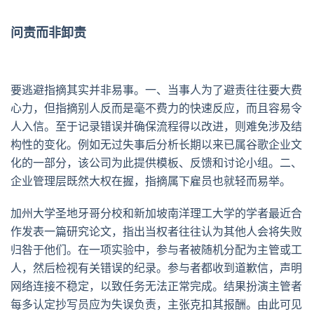
问责而非卸责
要逃避指摘其实并非易事。一、当事人为了避责往往要大费
心力，但指摘别人反而是毫不费力的快速反应，而且容易令
人入信。至于记录错误并确保流程得以改进，则难免涉及结
构性的变化。例如无过失事后分析长期以来已属谷歌企业文
化的一部分，该公司为此提供模板、反馈和讨论小组。二、
企业管理层既然大权在握，指摘属下雇员也就轻而易举。
加州大学圣地牙哥分校和新加坡南洋理工大学的学者最近合
作发表一篇研究论文，指出当权者往往认为其他人会将失败
归咎于他们。在一项实验中，参与者被随机分配为主管或工
人，然后检视有关错误的纪录。参与者都收到道歉信，声明
网络连接不稳定，以致任务无法正常完成。结果扮演主管者
每多认定抄写员应为失误负责，主张克扣其报酬。由此可见