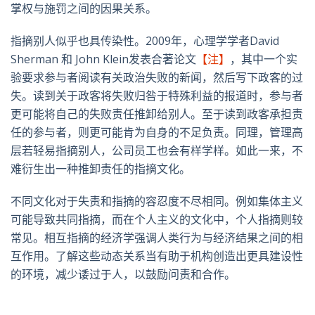
掌权与施罚之间的因果关系。
指摘别人似乎也具传染性。
2009
年，心理学学者
David
Sherman
和
John Klein
发表合著论文
【注】
，其中一个实
验要求参与者阅读有关政治失败的新闻，然后写下政客的过
失。读到关于政客将失败归咎于特殊利益的报道时，参与者
更可能将自己的失败责任推卸给别人。至于读到政客承担责
任的参与者，则更可能肯为自身的不足负责。同理，管理高
层若轻易指摘别人，公司员工也会有样学样。如此一来，不
难衍生出一种推卸责任的指摘文化。
不同文化对于失责和指摘的容忍度不尽相同。例如集体主义
可能导致共同指摘，而在个人主义的文化中，个人指摘则较
常见。相互指摘的经济学强调人类行为与经济结果之间的相
互作用。了解这些动态关系当有助于机构创造出更具建设性
的环境，减少诿过于人，以鼓励问责和合作。