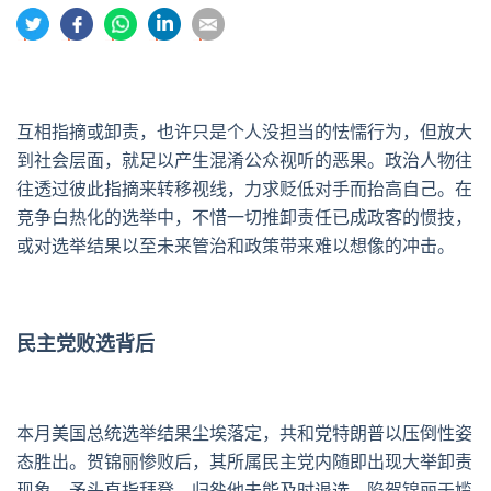
分
分
分
分
分
享
享
享
享
享
到
到
到
到
到
推
面
whatsapp
領
電
特
书
英
郵
互相指摘或卸责，也许只是个人没担当的怯懦行为，但放大
到社会层面，就足以产生混淆公众视听的恶果。政治人物往
往透过彼此指摘来转移视线，力求贬低对手而抬高自己。在
竞争白热化的选举中，不惜一切推卸责任已成政客的惯技，
或对选举结果以至未来管治和政策带来难以想像的冲击。
民主党败选背后
本月美国总统选举结果尘埃落定，共和党特朗普以压倒性姿
态胜出。贺锦丽惨败后，其所属民主党内随即出现大举卸责
现象，矛头直指拜登，归咎他未能及时退选，陷贺锦丽于尴