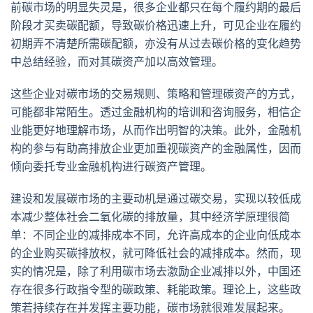
前碳市场的明显失灵是，很多企业都只在每个履约期的最后
阶段才买卖碳配额，导致碳价格迅速上升，可见企业在履约
初期弄不清楚所需碳配额，亦没有从过去碳价格的变化趋势
中总结经验，而对其碳资产加以高效管理。
这些企业对碳市场的交易规则、策略和管理碳资产的方式，
可能都非常陌生。透过金融机构的培训和咨询服务，相信企
业能更好地理解市场，从而作出明智的决策。此外，金融机
构的参与有助高排放企业更加重视碳资产的金融属性，因而
倾向委托专业金融机构进行碳资产管理。
建设和发展碳市场的主要动机是通过碳交易，实现以较低成
本减少整体社会二氧化碳的排放量，其中经济学原理很简
单：不同企业的减排成本不同，允许高成本的企业向低成本
的企业购买碳排放权，就可降低社会的减排成本。然而，现
实的情况是，除了利用碳市场去激励企业减排以外，中国还
存在很多行政指令型的碳政策、耗能政策。理论上，这些政
策若持续存在并发挥主要功能，碳市场就很难发展起来。