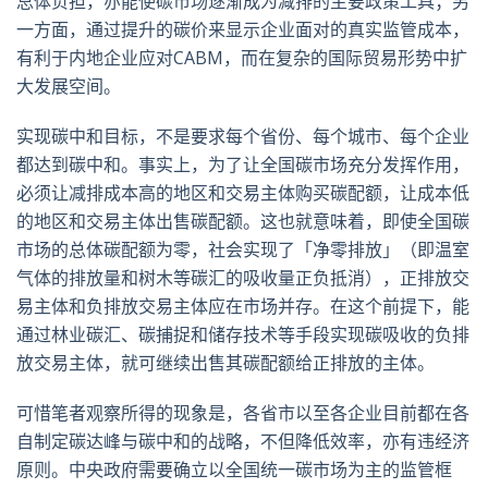
总体负担，亦能使碳市场逐渐成为减排的主要政策工具；另
一方面，通过提升的碳价来显示企业面对的真实监管成本，
有利于内地企业应对CABM，而在复杂的国际贸易形势中扩
大发展空间。
实现碳中和目标，不是要求每个省份、每个城市、每个企业
都达到碳中和。事实上，为了让全国碳市场充分发挥作用，
必须让减排成本高的地区和交易主体购买碳配额，让成本低
的地区和交易主体出售碳配额。这也就意味着，即使全国碳
市场的总体碳配额为零，社会实现了「净零排放」（即温室
气体的排放量和树木等碳汇的吸收量正负抵消），正排放交
易主体和负排放交易主体应在市场并存。在这个前提下，能
通过林业碳汇、碳捕捉和储存技术等手段实现碳吸收的负排
放交易主体，就可继续出售其碳配额给正排放的主体。
可惜笔者观察所得的现象是，各省市以至各企业目前都在各
自制定碳达峰与碳中和的战略，不但降低效率，亦有违经济
原则。中央政府需要确立以全国统一碳市场为主的监管框