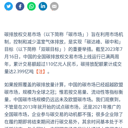
分
分
分
分
分
享
享
享
享
享
到
到
到
到
到
推
面
whatsapp
領
電
特
书
英
郵
碳排放权交易市场（以下简称「碳市场」）旨在利用市场机
制，控制和减少温室气体排放，是实现「碳达峰、碳中和」
目标（以下简称「双碳目标」）的重要举措。截至2023年7
月16日，中国的全国碳排放权交易市场上线运行已满两周
年，累计交易额超过110亿元人民币，碳排放配额累计成交
量达2.399亿吨
【注】
。
如果按照覆盖的碳排放量计算，中国的碳市场已经超越欧盟
碳市场，规模为全球之冠；惟若按交易量、流动性等指标衡
量，中国碳市场规模仍远远未及欧盟碳市场。我们观察到，
不管是在2013年就开始的试点碳市场，还是2021年推广的
全国碳市场，企业参与碳交易的动机都不强；很多企业除了
在履约期即将结束期间进行碳交易外，其余时间基本处于不