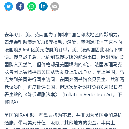
分
分
分
分
分
享
享
享
享
享
到
到
到
到
到
推
面
whatsapp
領
電
特
书
英
郵
去年9月，美、英两国为了抑制中国在印太地区的影响力，
表示会帮助澳洲发展8艘核动力潜艇，澳洲遂取消了原本向
法国购买660亿美元潜艇的订单，美、法两国因此闹得不愉
快。俄乌战争后，北约制裁俄罗斯的能源出口，欧洲须向美
国购入天然气，但价格却是美国境内的4倍，法国总理马克
龙曾因此猛烈抨击美国从盟友身上发战争财。至上星期，马
克龙到美国进行国事访问，在国会图书馆会见民主、共和两
党议员时，再度批评美国，但这次是针对拜登在8月16日签
署生效的《降低通胀法案》（Inflation Reduction Act，下
称IRA）。
美国的IRA引起一些盟友极为不满，并非因为美国要加息抗
通胀，带动美元升值，吸取了其他地方的资金。事实上，