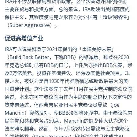
IRA并不涉及联储局和货币政策。这个法案对外国的影响，
主要在贸易和投资方面。总的来说，IRA反映出美国高度的
保护主义，其程度使马克龙形容为对外国有「超级侵略性」
（Super Aggressive）。
促进高增值产业
IRA可以说是拜登于2021年提出的「重建美好未来」
（Build Back Better，下称BBB）的缩减版。拜登在2020
年竞选总统时已有BBB的口号，上任后亦提出BBB法案，涉
及2万亿美元，投资在基础建设、环保及其他社会项目。规
模之大，被认为是自1930年代罗斯福总统新政后最大的美
国重建计划。这个法案先于去年11月在民主党控制的众议院
通过，本来亦可在参议院由作为主席的副总统投下决定性的
赞成票通过，但西弗吉尼亚州民主党参议员曼钦（Joe
Manchin）突然反对，使BBB法案胎死腹中。由于参议院内
民主党和共和党各占50席，Manchin的倒戈使人认为这个
法案难以翻身。然而，今年7月突然传出曼钦与民主党参议
院领袖舒默（Chuck Schumer）秘密磋商并且达成共识，