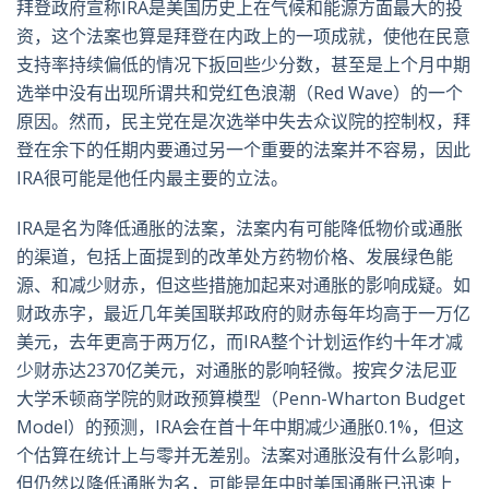
拜登政府宣称IRA是美国历史上在气候和能源方面最大的投
资，这个法案也算是拜登在内政上的一项成就，使他在民意
支持率持续偏低的情况下扳回些少分数，甚至是上个月中期
选举中没有出现所谓共和党红色浪潮（Red Wave）的一个
原因。然而，民主党在是次选举中失去众议院的控制权，拜
登在余下的任期内要通过另一个重要的法案并不容易，因此
IRA很可能是他任内最主要的立法。
IRA是名为降低通胀的法案，法案内有可能降低物价或通胀
的渠道，包括上面提到的改革处方药物价格、发展绿色能
源、和减少财赤，但这些措施加起来对通胀的影响成疑。如
财政赤字，最近几年美国联邦政府的财赤每年均高于一万亿
美元，去年更高于两万亿，而IRA整个计划运作约十年才减
少财赤达2370亿美元，对通胀的影响轻微。按宾夕法尼亚
大学禾顿商学院的财政预算模型（Penn-Wharton Budget
Model）的预测，IRA会在首十年中期减少通胀0.1%，但这
个估算在统计上与零并无差别。法案对通胀没有什么影响，
但仍然以降低通胀为名，可能是年中时美国通胀已迅速上