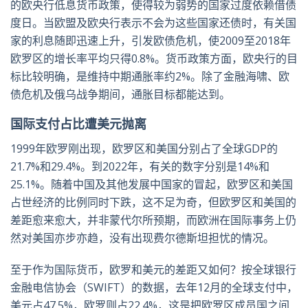
的欧央行低息货币政策，使得较为弱势的国家过度依赖借债
度日。当欧盟及欧央行表示不会为这些国家还债时，有关国
家的利息随即迅速上升，引发欧债危机，使2009至2018年
欧罗区的增长率平均只得0.8%。货币政策方面，欧央行的目
标比较明确，是维持中期通胀率约2%。除了金融海啸、欧
债危机及俄乌战争期间，通胀目标都能达到。
国际支付占比遭美元抛离
1999年欧罗刚出现，欧罗区和美国分别占了全球GDP的
21.7%和29.4%。到2022年，有关的数字分别是14%和
25.1%。随着中国及其他发展中国家的冒起，欧罗区和美国
占世经济的比例同时下跌，这不足为奇，但欧罗区和美国的
差距愈来愈大，并非蒙代尔所预期，而欧洲在国际事务上仍
然对美国亦步亦趋，没有出现费尔德斯坦担忧的情况。
至于作为国际货币，欧罗和美元的差距又如何？按全球银行
金融电信协会（SWIFT）的数据，去年12月的全球支付中，
美元占47.5%，欧罗则占22.4%，这是把欧罗区成员国之间