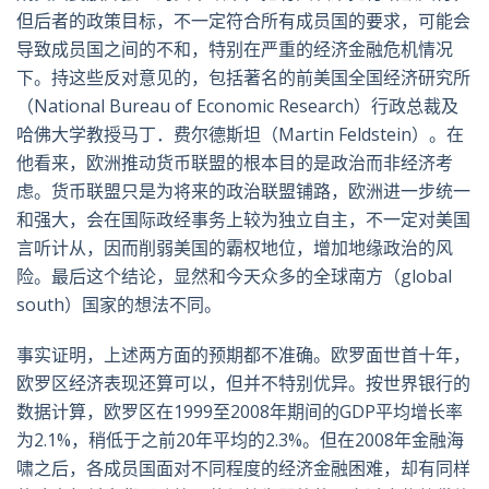
但后者的政策目标，不一定符合所有成员国的要求，可能会
导致成员国之间的不和，特别在严重的经济金融危机情况
下。持这些反对意见的，包括著名的前美国全国经济研究所
（National Bureau of Economic Research）行政总裁及
哈佛大学教授马丁．费尔德斯坦（Martin Feldstein）。在
他看来，欧洲推动货币联盟的根本目的是政治而非经济考
虑。货币联盟只是为将来的政治联盟铺路，欧洲进一步统一
和强大，会在国际政经事务上较为独立自主，不一定对美国
言听计从，因而削弱美国的霸权地位，增加地缘政治的风
险。最后这个结论，显然和今天众多的全球南方（global
south）国家的想法不同。
事实证明，上述两方面的预期都不准确。欧罗面世首十年，
欧罗区经济表现还算可以，但并不特别优异。按世界银行的
数据计算，欧罗区在1999至2008年期间的GDP平均增长率
为2.1%，稍低于之前20年平均的2.3%。但在2008年金融海
啸之后，各成员国面对不同程度的经济金融困难，却有同样