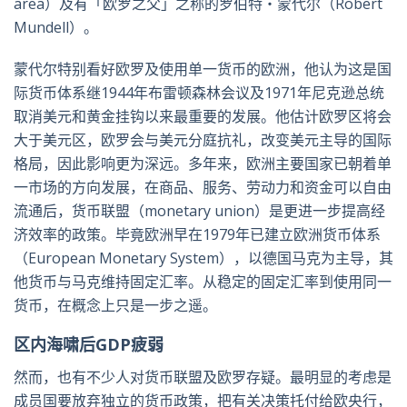
area）及有「欧罗之父」之称的罗伯特・蒙代尔（Robert
Mundell）。
蒙代尔特别看好欧罗及使用单一货币的欧洲，他认为这是国
际货币体系继1944年布雷顿森林会议及1971年尼克逊总统
取消美元和黄金挂钩以来最重要的发展。他估计欧罗区将会
大于美元区，欧罗会与美元分庭抗礼，改变美元主导的国际
格局，因此影响更为深远。多年来，欧洲主要国家已朝着单
一市场的方向发展，在商品、服务、劳动力和资金可以自由
流通后，货币联盟（monetary union）是更进一步提高经
济效率的政策。毕竟欧洲早在1979年已建立欧洲货币体系
（European Monetary System），以德国马克为主导，其
他货币与马克维持固定汇率。从稳定的固定汇率到使用同一
货币，在概念上只是一步之遥。
区内海啸后GDP疲弱
然而，也有不少人对货币联盟及欧罗存疑。最明显的考虑是
成员国要放弃独立的货币政策，把有关决策托付给欧央行，