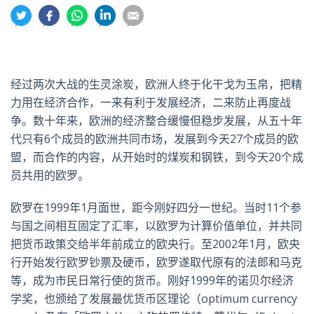
分
分
分
分
分
享
享
享
享
享
到
到
到
到
到
推
面
whatsapp
領
電
特
书
英
郵
经过两次大战的生灵涂炭，欧洲人终于化干戈为玉帛，把精
力用在经济合作，一来有利于发展经济，二来防止再度战
争。数十年来，欧洲的经济整合缓慢但稳步发展，从五十年
代只有6个成员的欧洲共同市场，发展到今天27个成员的欧
盟，而合作的内容，从开始时的煤炭和钢铁，到今天20个成
员共用的欧罗。
欧罗在1999年1月面世，距今刚好四分一世纪。当时11个参
与国之间相互固定了汇率，以欧罗为计算价值单位，并共同
把货币政策交给半年前成立的欧央行。至2002年1月，欧央
行开始发行欧罗钞票及硬币，欧罗遂取代原有的法郎和马克
等，成为市民日常行使的货币。刚好1999年的诺贝尔经济
学奖，也颁给了发展最优货币区理论（optimum currency