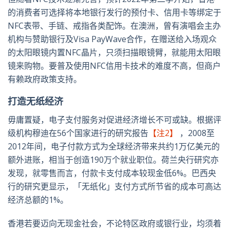
的消费者可选择将本地银行发行的预付卡、信用卡等绑定于
NFC表带、手链、戒指各类配饰。在澳洲，曾有演唱会主办
机构与赞助银行及Visa PayWave合作，在赠送给入场观众
的太阳眼镜内置NFC晶片，只须扫描眼镜臂，就能用太阳眼
镜来购物。要普及使用NFC信用卡技术的难度不高，但商户
有赖政府政策支持。
打造无纸经济
毋庸置疑，电子支付服务对促进经济增长不可或缺。根据评
级机构穆迪在56个国家进行的研究报告
【注2】
，2008至
2012年间，电子付款方式为全球经济带来共约1万亿美元的
额外进账，相当于创造190万个就业职位。荷兰央行研究亦
发现，就零售而言，付款卡支付成本较现金低6%。巴西央
行的研究更显示，「无纸化」支付方式所节省的成本可高达
经济总额的1%。
香港若要迈向无现金社会，不论特区政府或银行业，均须着