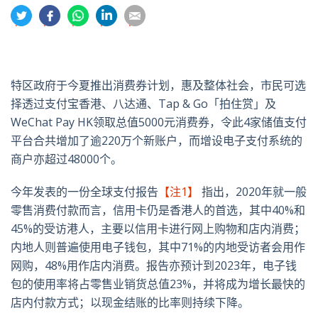
分
分
分
分
分
享
享
享
享
享
到
到
到
到
到
推
面
whatsapp
領
電
特
书
英
郵
特区政府于今夏推出消费券计划，惠及整体社会，市民可选
择透过支付宝香港、八达通、Tap & Go「拍住赏」及
WeChat Pay HK领取总值5000元消费券，令此4家储值支付
平台合共增加了逾220万个新账户，而增设电子支付系统的
商户亦超过48000个。
今年发表的一份全球支付报告
【注1】
指出，2020年就一般
零售消费付款而言，信用卡仍是香港人的首选，其中40%和
45%的受访港人，主要以信用卡进行网上购物和店内消费；
内地人则普遍使用电子钱包，其中71%的内地受访者会用作
网购，48%用作店内消费。报告亦预计到2023年，电子钱
包的使用率将占零售业销货总值23%，并将成为增长最快的
店内付款方式；以现金结账的比率则持续下降。