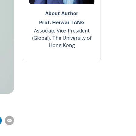
About Author
Prof. Heiwai TANG
Associate Vice-President
(Global), The University of
Hong Kong
分
分
分
分
享
到