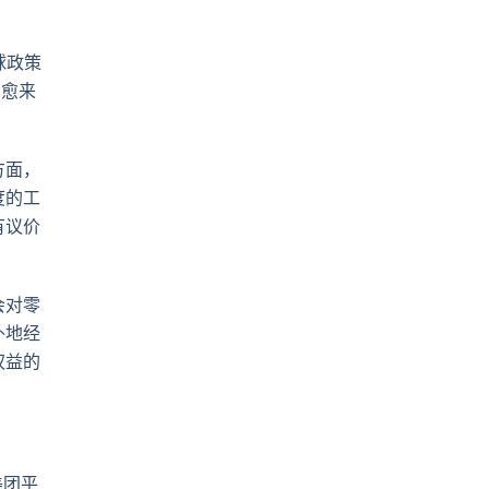
pp
電
郵
球政策
着愈来
方面，
度的工
有议价
会对零
外地经
权益的
美团平