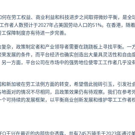
推
面
whatsa
領
特
书
英
趋势，如何在劳工权益、商业利益和科技进步之间取得微妙平衡，是全
零工工作者人数预计于2027年占美国劳动人口的51%。在香港，随
劳工保障制度亦有待进一步完善。
为复杂，政策制定者和产业领导者需要在跷跷板上寻找平衡。一
繁荣发展的条件，而平台经济也确实创造出大量具灵活性和自由
。另一方面，平台公司在市场中的强势地位使零工工作者几乎没
国和新加坡在劳工法例方面的转变，希望借此抛砖引玉，引发社
各地面对的情况不尽相同，且政策效果仍有待观察。我们在参考
一个可持续的发展框架，以平衡商业创新发展和维护零工工作者
O王兴在最近的内部信中透露，共有745万骑手于2023年通过