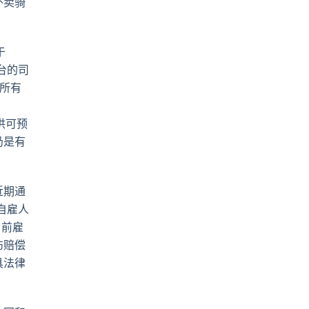
外卖骑
于
台的司
的所有
提供可预
仍是有
近期通
自雇人
目前雇
伤赔偿
具法律