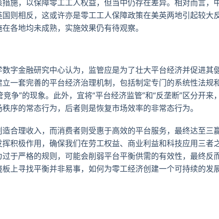
策措施，以保障零工工人权益，但当中仍存在差异。相对而言，
英国则相反，这或许亦是零工工人保障政策在美英两地引起较大
施在各地均未成熟，实施效果仍有待观察。
学数字金融研究中心认为，监管应是为了壮大平台经济并促进其
建立一套完善的平台经济治理机制，包括制定专门的系统性法规
管竞争”的现象。此外，宜将“平台经济监管”和“反垄断”区分开来
场秩序的常态行为，后者则是恢复市场效率的非常态行为。
创造合理收入，而消费者则受惠于高效的平台服务，最终达至三
发挥积极作用，确保我们在劳工权益、商业利益和科技应用三者
为过于严格的规则，可能会削弱平台平衡供需的有效性，最终反
跷板上寻找平衡并非易事，如何为零工经济创建一个可持续的发