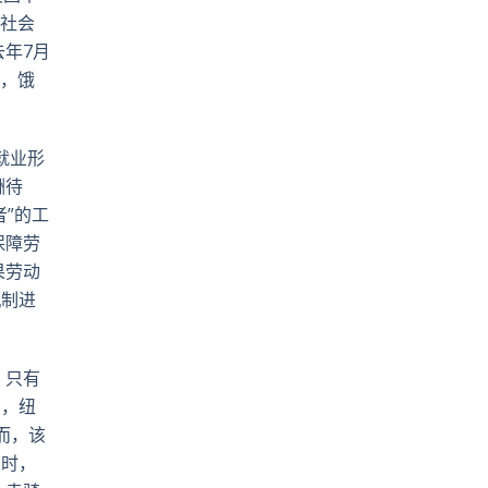
，社会
年7月
前，饿
就业形
酬待
”的工
保障劳
果劳动
机制进
，只有
如，纽
然而，该
同时，