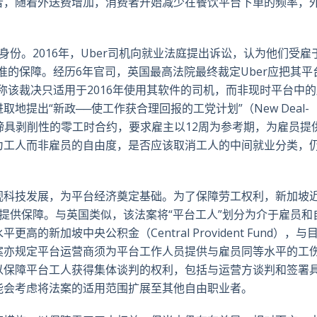
者，随着外送费增加，消费者开始减少在餐饮平台下单的频率，
份。2016年，Uber司机向就业法庭提出诉讼，认为他们受雇
准的保障。经历6年官司，英国最高法院最终裁定Uber应把其平
称该裁决只适用于2016年使用其软件的司机，而非现时平台中
提出“新政──使工作获合理回报的工党计划”（New Deal-
pay），承诺取缔具剥削性的零工时合约，要求雇主以12周为参考期，为雇员
为工人而非雇员的自由度，是否应该取消工人的中间就业分类，
视科技发展，为平台经济奠定基础。为了保障劳工权利，新加坡
提供保障。与英国类似，该法案将“平台工人”划分为介于雇员和
新加坡中央公积金（Central Provident Fund），与
案亦规定平台运营商须为平台工作人员提供与雇员同等水平的工
以保障平台工人获得集体谈判的权利，包括与运营方谈判和签署
能会考虑将法案的适用范围扩展至其他自由职业者。