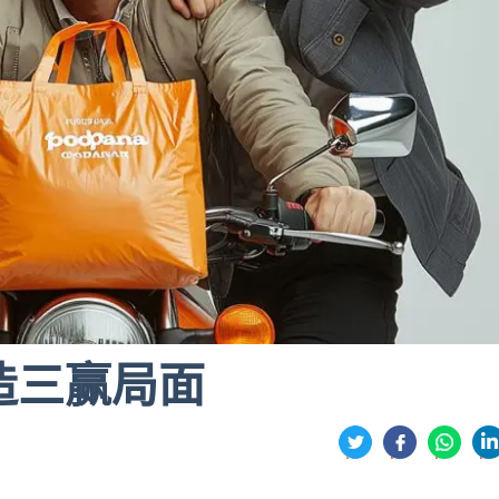
造三赢局面
分
享
享
享
享
到
到
到
到