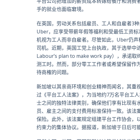
平台公司把增加的薪资成本转嫁给餐厅和消费
手的就业也面临窘境。
在英国，劳动关系包括雇员、工人和自雇者3种身
Uber，应享受带薪年假等福利和受最低工资标
机视为工人而非自雇者。尽管如此，Uber仍声
司机。近期，英国工党上台执政，其于选举中进取地
Labour’s plan to make work 
测工时。然而，部分零工工作者或希望保留作
待商榷的问题。
新加坡以其亲商环境和创业精神而闻名，其重
过《平台工人法案》，为当地约7万名平台工人
士之间的独特法律类别，确保他们享有比现有水平更高的
员、雇主之间的支付费用标准保持一致。该法
保险。此外，该法案规定组建平台工作协会，
约束力的集体协议。据报道，新加坡于日后可