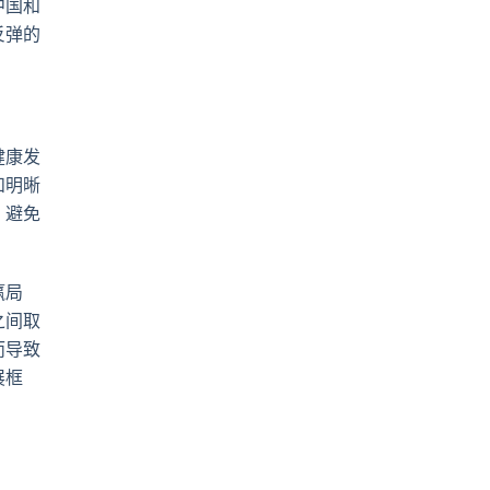
中国和
反弹的
健康发
和明晰
，避免
赢局
之间取
而导致
展框