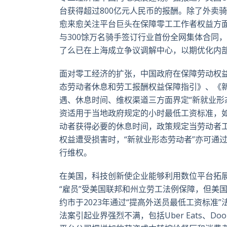
台获得超过800亿元人民币的报酬。除了外卖
愈来愈关注平台巨头在保障零工工作者权益方
与300馀万名骑手签订行业首份全网集体合同
了么已在上海成立争议调解中心，以期优化内
面对零工经济的扩张，中国政府在保障劳动权益
态劳动者休息和劳工报酬权益保障指引》、《
遇、休息时间、维权渠道三方面界定“新就业形
资适用于当地政府规定的小时最低工资标准，
动者获得必要的休息时间，政策规定当劳动者
权益遭受损害时，“新就业形态劳动者”亦可通
行维权。
在美国，科技创新使企业能够利用数位平台拓
“雇员”受美国联邦和州立劳工法例保障，但美
约市于2023年通过“提高外送员最低工资标准”
法案引起业界强烈不满，包括Uber Eats、D