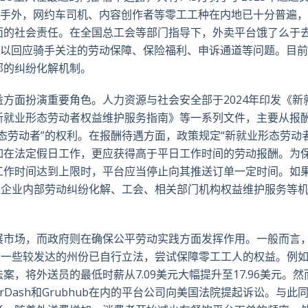
骑手外，网约车司机、内容创作者等零工工种在内地已十分普遍
面的社会责任。在全国总工会等部门指导下，外卖平台饿了么于去
，以回应骑手关注的劳动保障、保险福利、申诉通道等问题。目
部的纠纷化解机制。
方面扮演重要角色。人力资源与社会安全部于2024年印发《新
新就业形态劳动者权益维护服务指南》等一系列文件，主要从报
态劳动者”的权利。在报酬待遇方面，政策规定“新就业形态劳动者
如在法定假日工作，更应获得高于平日工作时间的劳动报酬。为
工作时间达到上限时，平台应当停止向其推送订单一定时间。如
过企业内部劳动纠纷化解、工会、相关部门机构权益维护服务等
展市场，而政府则在确保公平劳动实践方面发挥作用。一般而言
国一些较发达的州份已自行立法，尝试保障零工工人的权益。例
法案，将外送员的最低时薪从7.09美元大幅提升至17.96美元。
oorDash和Grubhub在内的平台公司向美国法院提起诉讼。与此