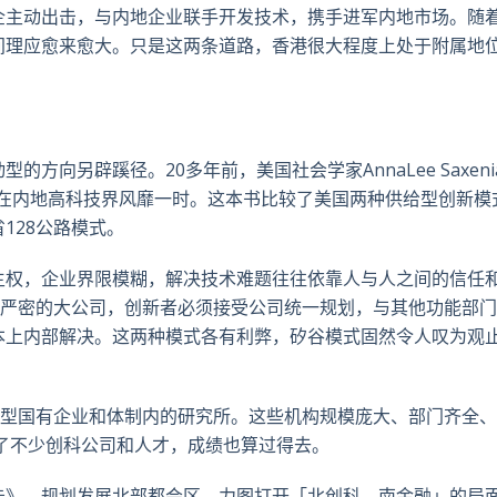
企主动出击，与内地企业联手开发技术，携手进军内地市场。随
间理应愈来愈大。只是这两条道路，香港很大程度上处于附属地
向另辟蹊径。20多年前，美国社会学家AnnaLee Saxeni
age）曾在内地高科技界风靡一时。这本书比较了美国两种供给型创新
128公路模式。
主权，企业界限模糊，解决技术难题往往依靠人与人之间的信任
织严密的大公司，创新者必须接受公司统一规划，与其他功能部
本上内部解决。这两种模式各有利弊，矽谷模式固然令人叹为观
大型国有企业和体制内的研究所。这些机构规模庞大、部门齐全
育了不少创科公司和人才，成绩也算过得去。
告》，规划发展北部都会区，力图打开「北创科，南金融」的局