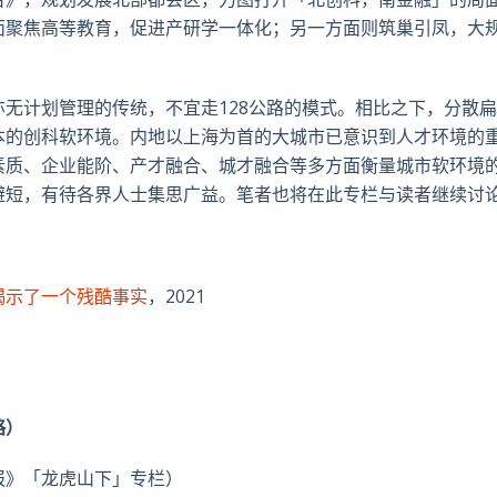
面聚焦高等教育，促进产研学一体化；另一方面则筑巢引凤，大
无计划管理的传统，不宜走128公路的模式。相比之下，分散
本的创科软环境。内地以上海为首的大城市已意识到人才环境的
素质、企业能阶、产才融合、城才融合等多方面衡量城市软环境
避短，有待各界人士集思广益。笔者也将在此专栏与读者继续讨
揭示了一个残酷事实
，2021
略）
报》「龙虎山下」专栏）