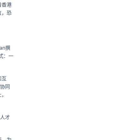
着香港
位，恐
an撰
模式：一
和互
门协同
止，
、人才
面。为