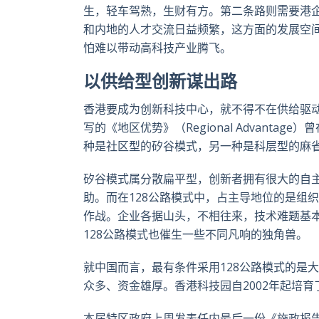
生，轻车驾熟，生财有方。第二条路则需要港
和内地的人才交流日益频繁，这方面的发展空
怕难以带动高科技产业腾飞。
以供给型创新谋出路
香港要成为创新科技中心，就不得不在供给驱动型的方
写的《地区优势》（Regional Advant
种是社区型的矽谷模式，另一种是科层型的麻省
矽谷模式属分散扁平型，创新者拥有很大的自
助。而在128公路模式中，占主导地位的是组
作战。企业各据山头，不相往来，技术难题基
128公路模式也催生一些不同凡响的独角兽。
就中国而言，最有条件采用128公路模式的是
众多、资金雄厚。香港科技园自2002年起培
本届特区政府上周发表任内最后一份《施政报