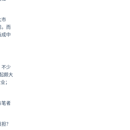
大市
劳。而
造成中
，不少
起颇大
企业；
与笔者
重担？