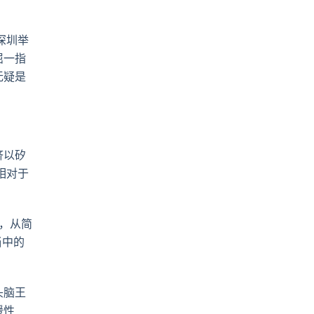
pp
電
郵
深圳举
屈一指
无疑是
济以矽
相对于
人，从简
当中的
头脑王
援性