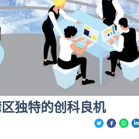
湾区独特的创科良机
分
享
享
享
享
到
到
到
到