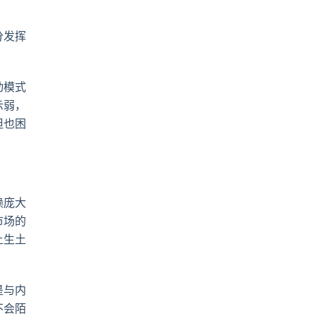
分发挥
动模式
示弱，
但也困
赖庞大
市场的
土生土
是与内
不会陌