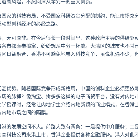
回避高风险，不愿问津从零到一的重大创新。
与国家的科技布局，不受国家科研资金分配的制约，能让市场充
驱动型创科经济的必经之路。
展，无可厚非。在今后很长一段时间里，这种政府主导的供给驱
省各市都摩拳擦掌，纷纷想从中分一杯羹。大湾区的城市也不甘
湾区日益融合，香港不可避免地卷入科技竞争，虽说机遇不少，
无甚优势。随着国际竞争形成新格局，中国的创科企业必须更依
市场的脉搏？像淘宝、拼多多这样的电子商贸平台，没有对内地
大学授课时，经常让内地学生介绍内地新颖的商业模式，在香港
与内地市场之间的隔膜。
香港的发展空间不大。前路大致有两条：一是提供中介服务；二
的高科技公司来港上市，香港企业提供各种金融服务。港人对此