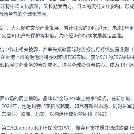
，既有中华文化底蕴，又长期受西方、日本的流行文化影响，形
市场皆宜的全球化基因。
计划”，大力促进文创产业发展，累计注资约
34
亿港元；未来
5
年更
、完善知识产权保护等制度，为
IP
经济的持续发展
奠定基础。
告中作出相关披露，并率先接轨
国际财务报告可持续披露准则（I
。在本港上市的泡泡玛特亦因积极
ESG
实践，获
MSCI
的
ESG
评级
低拓展海外业务的合规成本，增强全球投资者信心，成为
IP
国际
市场的周全策略。品牌以“全球IP+
本土叙事”模式，在新加坡
。
2024
年，泡泡玛特加速拓展越南、印尼等新兴市场，同时进军
、东南亚、欧洲、北美，以构建环球运营网络【注
2
】。
二代Labubu
采用环保改性
PVC
，摒弃有害物质并通过欧盟
R