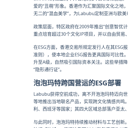
爱的“丑萌”形象。香港作为汇聚国际文化之地
无二的“混血美学”，为
Labubu
定制亚洲与欧美
政策层面，特区政府在2009
年推出“创意智优
重点培育超过
30
个文化
IP
项目，并以自由贸易
在ESG
方面，
香港交易所规定发行人在其ESG
报
准则），使本地企业
ESG
报告更具国际可比性
升至
A
级，自然吸引国际资本关注。这些举措降
“隐形通行证”。
泡泡玛特跨国营运的
ESG
部署
Labubu
获得
空前成功，离不开泡泡玛特迈向世界
等地推出当地联名产品，实现跨文化情感共鸣
利、西班牙等国家；其四大区域总部落户亚太
与此同时，泡泡玛特持续推动材料与工艺创新。第