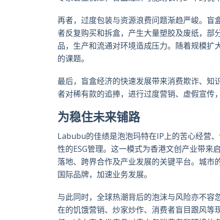
再者，过度包装与资源浪费问题渐趋严峻。盲
者反复购买和拆盒，产生大量塑胶及废纸，部
品，生产和流通对环境造成压力。随着规模扩
的课题。
最后，盲盒经济的快速发展带来消费欺诈、知
者对稀有款的追捧，进行过度营销、虚假宣传
为稳住未来铺路
Labubu
的佳绩是泡泡玛特在
IP
上的苦心经营、
性的
ESG
管理。这一模式为香港文创产业带来
落地、跨界合作及产业发展的关键平台。城市
国际品牌，加速业务发展。
与此同时，全球热潮背后的泡沫与风险亦不容忽视
在的饥饿营销、炒家炒作、消费者盲目跟风等