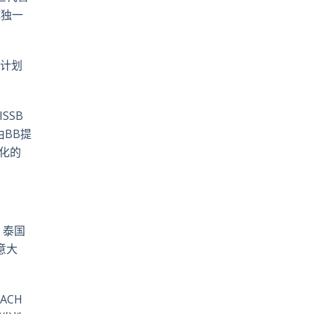
成独一
计划
SSB
由
BB
提
化的
、泰国
意大
EACH