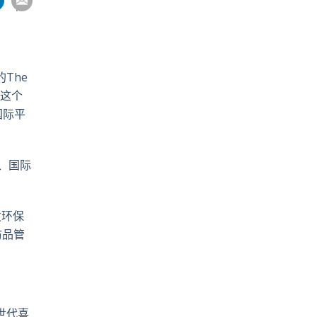
享
到
pp
電
郵
的
The
这个
国际平
、国际
发环保
仿品管
世代喜