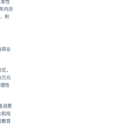
挥发性
年
内亦
，积
值得业
款式，
数万元
非理性
盒消费
比和炫
和教育