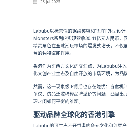
23 Jul 2025
Labubu
以标志性的锯齿笑容和“丑萌”外型设
Monsters
系列
IP
实现营收
30.41
亿元人民币，
精灵角色在全球潮玩市场的爆发式增长，不仅展
台的
独特赋能作用。
香港作为东西方文化的交汇点，为Labubu
注入
化文创产业生态及自由开放的市场环境，为品
然而，这一现象级IP
背后也存在隐忧：盲盒机
争议，仿品泛滥稀释品牌溢价等问题，凸显出
理之间如何平衡的难题。
驱动品牌全球化的香港引擎
Labubu
的诞生离不开香港的多元文化和创意产