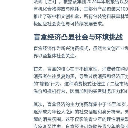
法规【注
3
】。根据该
集团2024
年
年度报告以
有机化合物排放与能耗；其部分产品包装采100
推出了碳中和文创礼盒，所有包装物料获森林管
极回应社会责任与可持续发展要求。
盲盒经济凸显社会与环境挑战
盲盒经济作为新兴消费模式，虽然为文创产业
界以至整体社会关注。
首先，盲盒的核心在于不确定性，消费者在购
消费者往往反复购买，导致过度消费和经济压
的“端箱”行为。这种消费模式还催生了二级市
溢价和投机行为，因而加剧购买者财务压力和
其次，盲盒经济的主力消费群集中于15
至
30
岁
逐渐成为年轻人之间的社交话题和身分符号。
耀的消费氛围。这不仅影响青少年的理性消费
专家甚至忧虑，盲盒经济可能助长青少年的侥