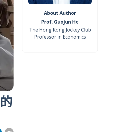
About Author
Prof. Guojun He
The Hong Kong Jockey Club
Professor in Economics
u的
分
分
分
分