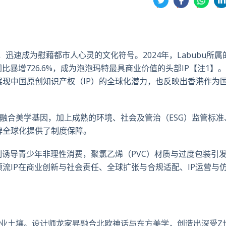
享
享
享
享
到
到
到
到
推
面
whatsa
領
特
书
英
计，迅速成为慰藉都市人心灵的文化符号。
2024
年，
Labubu
所属
同比暴增
726.6%
，成为泡泡玛特最具商业价值的头部
IP
【注
1
】。
现中国原创知识产权（IP
）的全球化潜力，也反映出香港作为
融合美学基因，加上成熟的
环境、社会及管治（ESG
）监管标准
牌全球化提供了制度保障。
制诱导青少年非理性消费，
聚氯乙烯（PVC
）材质与过度包装引
顶流
IP
在商业创新与社会责任、全球扩张与合规适配、
IP
运营与
业土壤。设计师龙家昇融合北欧神话与东方美学，创造出深受
Z