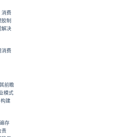
。消费
塑胶制
需解决
用消费
其前瞻
业模式
于构建
遍存
会责