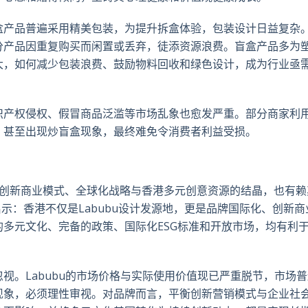
盒产品普遍采用精美包装，为提升拆盒体验，包装设计日益复杂
分产品因重复购买而闲置或丢弃，徒添资源浪费。盲盒产品多为
大，如何减少包装浪费、鼓励物料回收和绿色设计，成为行业亟
识产权侵权、假冒商品泛滥等市场乱象也愈发严重。部分商家利
，甚至出现炒盲盒现象，最终难免令消费者利益受损。
创新商业模式、全球化战略与香港多元创意资源的结晶，也有赖
启示：香港不仅是
Labubu
设计发源地，更是品牌国际化、创新商
的多元文化、完备的政策、国际化
ESG
标准和开放市场，均有利
。Labubu
的市场价格与实际使用价值现已严重脱节，市场普
现象，必须理性审视。对品牌而言，平衡创新营销模式与企业社