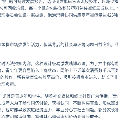
及同年的可持续发展报告，透过研发低碳液态流胶技术，以减少
%
可回收坑纸，每一个纸盒包装体积较塑料包装减低三成以上。
理委员会认证。据披露，泡泡玛特协同供应商年减塑量达425
吨
和零售市场焕发新活力，但其背后的社会与环境问题日益突出，
买时无法预知内容，这种设计极易激发赌博心理。为了抽中稀有
力，青少年更容易陷入上瘾状态，网络上不乏单次消费数千元至
场的炒作，稀有款盲盒被炒至高价，吸引投机资本进入，助长了
心理负担。
，尤其是青少年和学生。随着社交媒体和线上社群广为传播，盲
未成年人为了参与同侪讨论、获得认同，不断购买盲盒，形成攀
观，也可能导致家庭经济压力、学业分心等社会问题。部分家长
幸心态和赌博倾向，窒碍其心理健康和价值观健康成长。