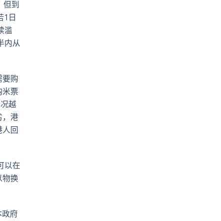
，但到
若1日
续滥
半内从
需要购
购米票
情况越
劣，港
港人回
可以在
以物换
本政府