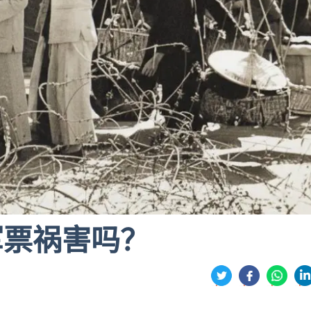
军票祸害吗？
分
享
享
享
享
到
到
到
到