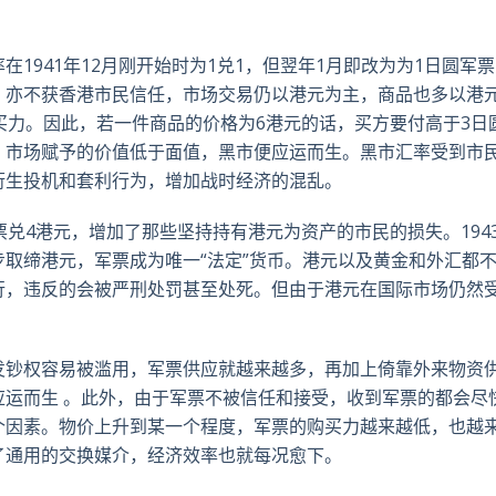
1941年12月刚开始时为1兑1，但翌年1月即改为为1日圆军票
，亦不获香港市民信任，市场交易仍以港元为主，商品也多以港
买力。因此，若一件商品的价格为6港元的话，买方要付高于3日
，市场赋予的价值低于面值，黑市便应运而生。黑市汇率受到市
衍生投机和套利行为，增加战时经济的混乱。
军票兑4港元，增加了那些坚持持有港元为资产的市民的损失。194
取缔港元，军票成为唯一“法定”货币。港元以及黄金和外汇都
行，违反的会被严刑处罚甚至处死。但由于港元在国际市场仍然
。
发钞权容易被滥用，军票供应就越来越多，再加上倚靠外来物资
应运而生 。此外，由于军票不被信任和接受，收到军票的都会尽
个因素。物价上升到某一个程度，军票的购买力越来越低，也越
了通用的交换媒介，经济效率也就每况愈下。