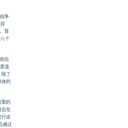
pp
電
郵
战争
的目
、菲
零八个
背后
随意滥
。除了
济体的
所需的
日后在
发行这
后通过