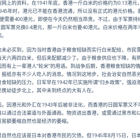
上的资料，在1941年底，香港一斤白米的价格约为0.13港元
。1945年时，港元已不能在香港流通，所以没有正式的港元价格。
便需要400港元，即使在今天仍然相当昂贵。不过，由于军票持
日圆军票兑换0.4港元，那一斤白米也要40港元。白米价格在两年
知。
也未必买到，因为当时香港由于粮食短缺而实行白米配给，市民
每天六两四白米，但后来配额减少了。由于粮食供应也下降，有
而有上一辈港人“轮米”的用语。到战争后期，香港粮食短缺的
，报纸亦有不少人吃人的消息。情况到这地步，社会治安自然恶
食短缺的压力，日军早在1942年已实施所谓“归乡政策”，强迫
老携幼徒步北上，其中未到终点的大有人在。
。因港元和外汇在1943年后被非法化，而香港的日圆军票又不
难以通过合法渠道与外面通商。物资进出香港，或需通过黑市和
贸易额萎缩自然也是经济的萎缩。
自然也应该是日本对香港市民的欠债。但1945年8月15日，日