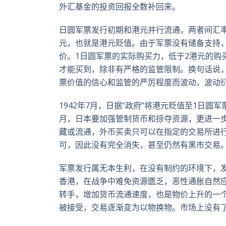
外汇基金的投资回报全数补回来。
日圆军票发行初期和港元并行流通，两者间汇率在
元，也就是港元贬值。由于军票没有储备支持
价。1日圆军票的实际购买力，低于2港元的购
才能买到，除非有严格的监管限制。换句话说
票价值的信心和监管的严厉程度而波动，波动
1942年7月，日据“政府”将港元贬值至1日圆
月，日本要加强管制货币和掠夺资源，更进一步
藏或流通，外币买卖只可以在指定的交易所进
可，因此没有完全消失，甚至仍然有黑市交易
军票发行属无本生利，在没有制约的环境下，
香港，在战争中难免资源匮乏，恶性通胀自然
转手，增加货币流通速度，也是物价上升的一
被接受，交易逐渐变为以物换物。市场上没有