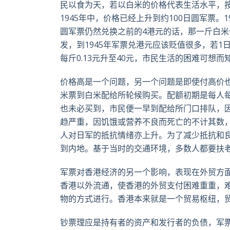
民以食为天，若以白米的价格代表生活水平，按网
1945年中，价格已经上升到约100日圆军票
圆军票仍然兑换之前的4港元的话，那一斤白米
发，到1945年军票兑港元应该贬值很多，若1
每斤0.13元升至40元，市民生活的困难可想而
价格高是一个问题，另一个问题是即使付高价
米票到白米配给所轮候购买。配额初期是每人
也未必买到，市民便一早到配给所门口排队，因
趋严重，因饥饿或营养不良而死亡的不计其数
人对日军的抵抗情绪亦上升。为了减少抵抗和良
到内地。基于当时的交通环境，多数人都要扶
军票对香港经济的另一个影响，表现在外贸方面
香港以外流通，使香港的外贸支付困难重重，
物的方式进行。香港本来就是一个贸易枢纽，
钞票理应是持有者的资产和发行者的负债，军票