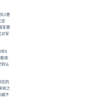
兑2港
元定
圆军票
民对军
3年6
不能收
受到认
供应的
快将之
来越不