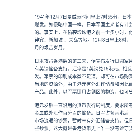
1941
年
12
月
7
日夏威夷时间早上
7
时
55
分，日本
爆发。如侵略中国一样，日本军国主义者有计划
的。事实上，在偷袭珍珠港之前一个多小时，
律宾、新加坡 、关岛等地。
12
月
8
日早上
8
时，
月的艰苦岁月。
日本攻占香港后的第二天，便宣布发行日圆军用
有英镑储备支持，汇率是1英镑兑16港元。相
发。军票的印刷成本微不足道，却可在市场购
当地的资源外，由于港元有外汇作储备和因此
产品。此外，以军票挪用占领区的物资，也可
港元发钞一直沿用的货币发行局制度，要求所
金属或外汇作百分百的储备。日军占领香港后
市场流通的钞票，暂时未有外汇储备支持。但
些钞票。这大概是香港货币史上唯一没有遵守