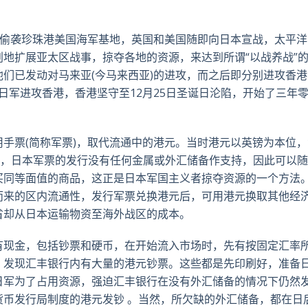
推
面
whatsa
領
特
书
英
偷袭珍珠港美国海军基地，英国和美国随即向日本宣战，太平洋
地扩展亚太区战事，掠夺各地的资源，来达到所谓“以战养战”
他们已发动对马来亚
(
今马来西亚
)
的进攻，而之后即分别进攻香港
日军进攻香港，香港坚守至
12
月
25
日圣诞日沦陷，开始了三年
手票(简称军票)，取代流通中的港元。当时港元以英镑为本位，
反，日本军票的发行没有任何金属或外汇储备作支持，因此可以
买同等面值的商品，这正是日本军国主义者掠夺资源的一个方法
而来的区内流通性，发行军票兑换港元后，可用港元换取其他经
省却从日本运输物资至海外战区的成本。
有现金，包括钞票和硬币，在开始流入市场时，先有按固定汇率
，发现汇丰银行内有大量的港元钞票。这些都是先印刷好，准备
日军为了占用资源，强迫汇丰银行在没有外汇储备的情况下仍然
货币发行局制度的港元发钞 。当然，所欠缺的外汇储备，都在日