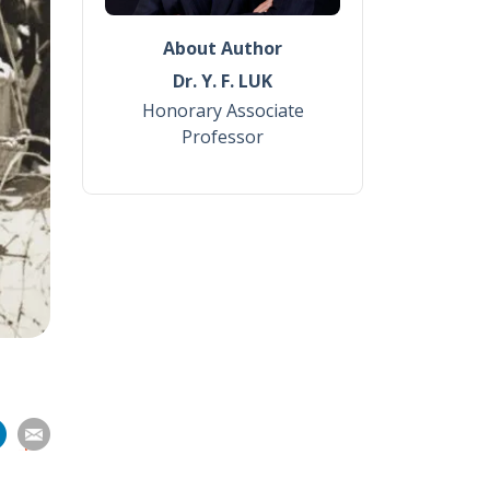
About Author
Dr. Y. F. LUK
Honorary Associate
Professor
分
分
分
分
享
到