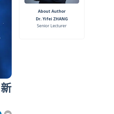
About Author
Dr. Yifei ZHANG
Senior Lecturer
I新
分
分
分
分