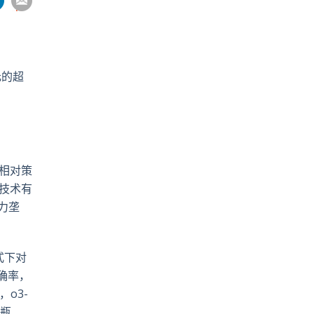
享
到
pp
電
郵
元的超
相对策
节技术有
力垄
式下对
准确率，
o3-
率瓶