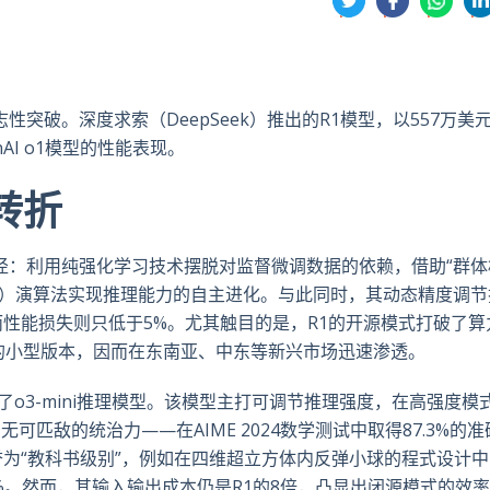
享
享
享
享
到
到
到
到
推
面
whatsa
領
特
书
英
性突破。深度求索（DeepSeek）推出的R1模型，以557万美
AI o1模型的性能表现。
转折
径：利用纯强化学习技术摆脱对监督微调数据的依赖，借助“群体
ptimization）演算法实现推理能力的自主进化。与此同时，其动态精度调
而性能损失则只低于5%。尤其触目的是，R1的开源模式打破了算
数的小型版本，因而在东南亚、中东等新兴市场迅速渗透。
了o3-mini推理模型。该模型主打可调节推理强度，在高强度模
可匹敌的统治力——在AIME 2024数学测试中取得87.3%的
誉为“教科书级别”，例如在四维超立方体内反弹小球的程式设计中，
7%。然而，其输入输出成本仍是R1的8倍，凸显出闭源模式的效