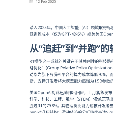
12 Feb 2025
踏入2025年，中国人工智能（AI）领域取得标志
低训练成本（仅为GPT-4的5%）媲美美国Open
从“追赶”到“并跑”的
R1模型这一成就的关键在于其独创性的科技路
略优化”（Group Relative Policy O
助华为旗下昇腾AI平台的算力成本降低70%，
断，支持开发者将大模型能力蒸馏为1.5B参
美国OpenAI对此迅速作出回应，上月紧急发布
科学、科技、工程、数学（STEM）领域展现出无
胜过R1的79.8%。其物理类比能力也被开发者
mini对几何结构与运动轨迹的分析精度高达9