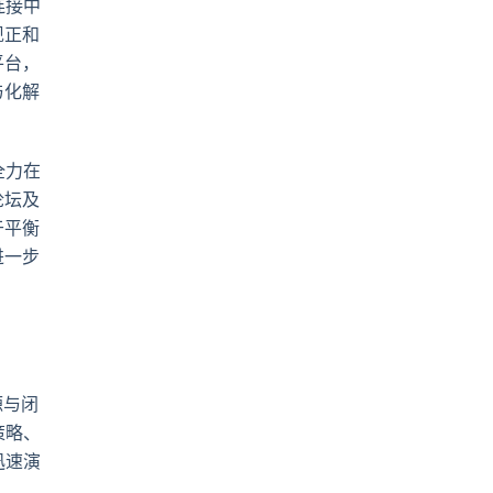
连接中
现正和
平台，
与化解
全力在
论坛及
于平衡
进一步
源与闭
策略、
迅速演