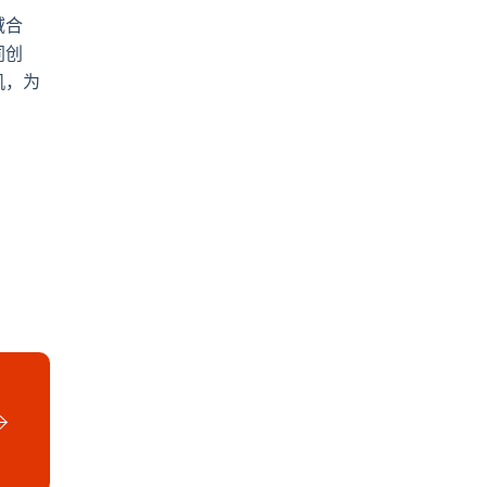
域合
同创
机，为