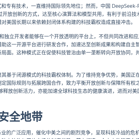
专有技术，一直维持国际领先地位；然而，中国 DeepSeek-
过开放创新的方式，达至核心演算法和模型共用，有利于前沿技
措对美国长期以来依赖封闭体系构建的科技霸权造成直接冲击。
、企业和独立开发者能够在一个开放透明的平台上，不但共同改进和应
借助这一开源平台进行研发合作，加速达至创新成果和构建自主
新局面。这种模式正在促使科技管治由单一垄断转向开放协同，
整其基于闭源模式的科技霸权体制。为了维持竞争优势，美国正
制定国际规则与拓展跨国合作，致力平衡开放创新与保障所有权
开源能够释放创新活力，亦能加速全球科技生态的健康演进，进而对美
安全地带
各业的广泛应用，催化中美之间的剧烈竞争，呈现科技冷战的危