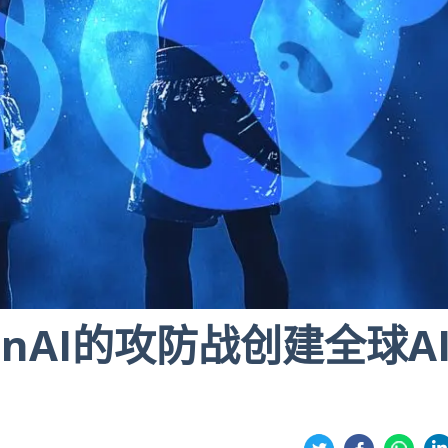
penAI的攻防战创建全球A
分