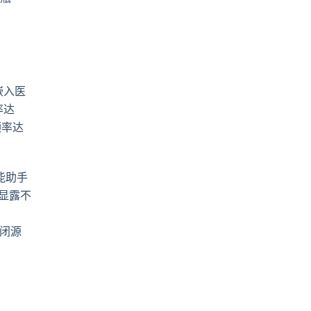
嵌入医
率达
频率达
能助手
却显露不
，
“闭源