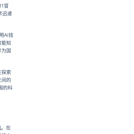
R1冒
术迅速
用AI技
智能知
并为国
在探索
之间的
国的科
机。在