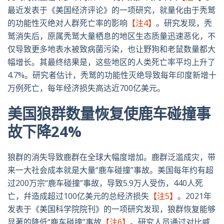
最近发表于《美国经济评论》的一项研究，就量化由于秃鹫
的功能性灭绝对人群死亡率的影响
【注4】
。研究发现，秃
鹫消失后，原属秃鹫大量栖息的地区生态质量迅速恶化，不
仅导致更多地表水被致病菌污染，也让野狗和老鼠数量都大
幅增长。其最终结果是，这些地区的人类死亡率平均上升了
4.7%
。研究者估计，秃鹫的功能性灭绝导致每年印度新增十
万例死亡，每年经济损失高达近
700
亿美元。
美国狼群数量恢复使鹿车碰撞事
故下降
24%
狼群的消失导致鹿群在全球大幅度增加。鹿群泛滥成灾，带
来一大社会成本就是大量“鹿车碰撞”事故。美国每年约有超
过
200
万宗“鹿车碰撞”事故，导致
5.9
万人受伤，
440
人死
亡，幷造成超过
100
亿美元的总经济损失
【注5】
。
2021
年
发表于《美国科学院院刊》的一项研究发现，狼群恢复能够
显著的降低“鹿车碰撞”事故
【注6】
。研究人员通过对比威