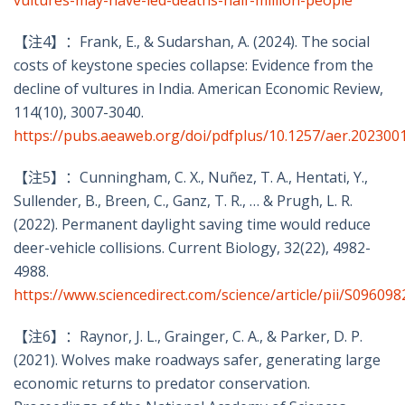
vultures-may-have-led-deaths-half-million-people
【注4】：
Frank, E., & Sudarshan, A. (2024). The social
costs of keystone species collapse: Evidence from the
decline of vultures in India. American Economic Review,
114(10), 3007-3040.
https://pubs.aeaweb.org/doi/pdfplus/10.1257/aer.202300
【注5】：
Cunningham, C. X., Nuñez, T. A., Hentati, Y.,
Sullender, B., Breen, C., Ganz, T. R., … & Prugh, L. R.
(2022). Permanent daylight saving time would reduce
deer-vehicle collisions. Current Biology, 32(22), 4982-
4988.
https://www.sciencedirect.com/science/article/pii/S0960
【注6】：
Raynor, J. L., Grainger, C. A., & Parker, D. P.
(2021). Wolves make roadways safer, generating large
economic returns to predator conservation.