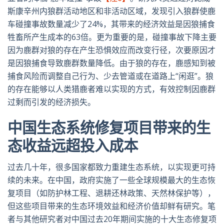
斯康辛州内狼群活动地区和非活动区域，发现引入狼群使鹿
车碰撞事故数量减少了
24%
，其带来的经济效益是因狼捕食
牲畜所产生成本的
63
倍。更为重要的是，碰撞事故下降主要
因为鹿群对狼的存在产生恐惧效应而改变行径，次要原因才
是因狼捕食导致鹿群数量降低。由于狼的存在，鹿感知到被
捕食风险而调整自己行为、少去管道或在道路上“闲逛”。狼
的存在能够以人类猎鹿者难以实现的方式，有效控制因鹿群
过剩而引发的经济损失。
中国生态系统修复项目带来的生
态收益远超投入成本
过去几十年，很多国家都致力重建生态系统，以实现更可持
续的未来。在中国，政府实施了一些全球规模最大的生态恢
复项目（如防护林工程、退耕还林政策、天然林保护等），
但这些项目带来的生态环境效益和经济价值却鲜有研究。笔
者与其他研究者对中国过去
20
年期间实施的十大生态修复项