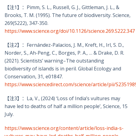
【注1】：
Pimm, S. L., Russell, G. J., Gittleman, J. L., &
Brooks, T. M. (1995). The future of biodiversity. Science,
269(5222), 347-350.
https://www.science.org/doi/10.1126/science.269.5222.347
【注2】：
Fern
á
ndez-Palacios, J. M., Kreft, H., Irl, S. D.,
Norder, S., Ah-Peng, C., Borges, P. A., … & Drake, D. R.
(2021). Scientists
’
warning
–
The outstanding
biodiversity of islands is in peril. Global Ecology and
Conservation, 31, e01847.
https://www.sciencedirect.com/science/article/pii/S2351
【注3】：
La, V., (2024)
‘
Loss of India
’
s vultures may
have led to deaths of half a million people
’
, Science, 15
July.
https://www.science.org/content/article/loss-india-s-