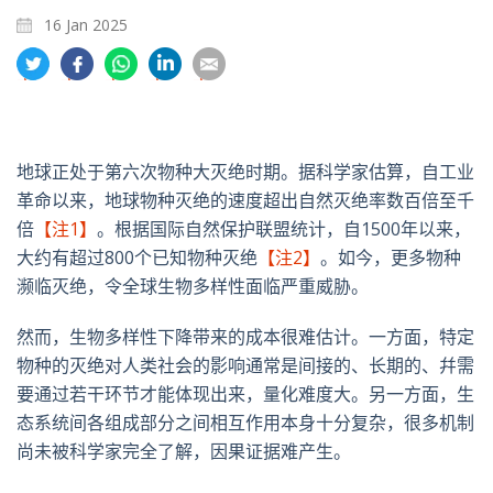
16 Jan 2025
分
分
分
分
分
享
享
享
享
享
到
到
到
到
到
推
面
whatsapp
領
電
特
书
英
郵
地球正处于第六次物种大灭绝时期。据科学家估算，自工业
革命以来，地球物种灭绝的速度超出自然灭绝率数百倍至千
倍
【注1】
。根据国际自然保护联盟统计，自
1500
年以来，
大约有超过
800
个已知物种灭绝
【注2】
。如今，更多物种
濒临灭绝，令全球生物多样性面临严重威胁。
然而，生物多样性下降带来的成本很难估计。一方面，特定
物种的灭绝对人类社会的影响通常是间接的、长期的、幷需
要通过若干环节才能体现出来，量化难度大。另一方面，生
态系统间各组成部分之间相互作用本身十分复杂，很多机制
尚未被科学家完全了解，因果证据难产生。