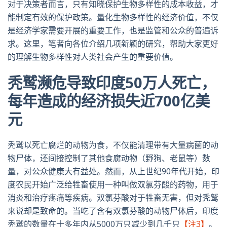
对于决策者而言，只有知晓保护生物多样性的成本收益，才
能制定有效的保护政策。量化生物多样性的经济价值，不仅
是经济学家需要开展的重要工作，也是监管和公众的普遍诉
求。这里，笔者向各位介绍几项新颖的研究，帮助大家更好
的理解生物多样性对人类社会产生的重要价值。
秃鹫濒危导致印度
50
万人死亡，
每年造成的经济损失近
700
亿美
元
秃鹫以死亡腐烂的动物为食，不仅能清理带有大量病菌的动
物尸体，还间接控制了其他食腐动物（野狗、老鼠等）数
量，对公众健康大有益处。然而，从上世纪
90
年代开始，印
度农民开始广泛给牲畜使用一种叫做双氯芬酸的药物，用于
消炎和治疗疼痛等疾病。双氯芬酸对于牲畜无害，但对秃鹫
来说却是致命的。当吃了含有双氯芬酸的动物尸体后，印度
秃鹫的数量在十多年内从
5000
万只减少到几千只
【注3】
。