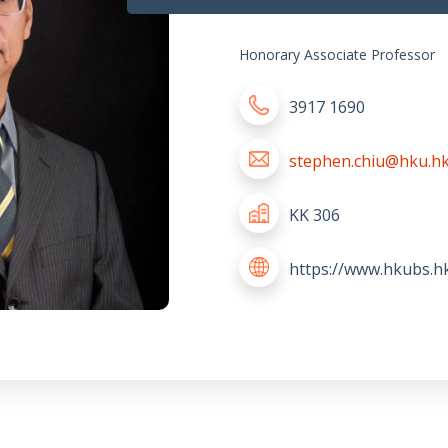
Honorary Associate Professor
3917 1690
stephen.chiu@hku.h
KK 306
https://www.hkubs.h