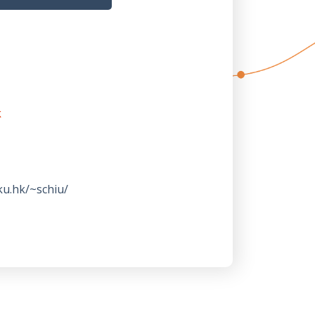
k
ku.hk/~schiu/