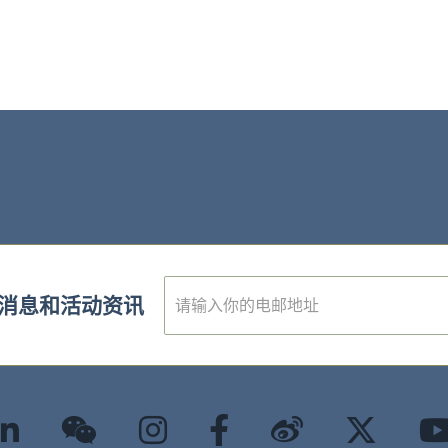
E
消息和活动资讯
m
a
i
l
*