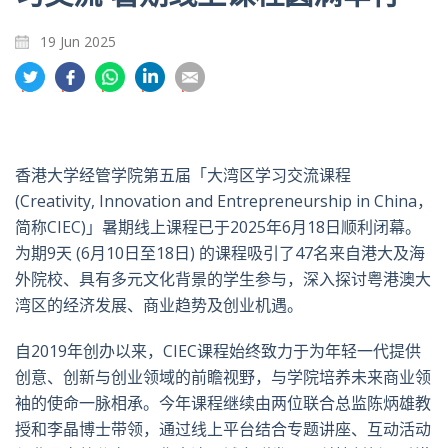
19 Jun 2025
分
分
分
分
分
享
享
享
享
享
到
到
到
到
到
推
面
whatsapp
領
電
特
书
英
郵
香港大学经管学院第五届「大湾区学习交流课程
(Creativity, Innovation and Entrepreneurship in China，
简称CIEC)」暑期线上课程已于2025年6月18日顺利闭幕。
为期9天 (6月10日至18日) 的课程吸引了47名来自港大及海
外院校、具有多元文化背景的学生参与，深入探讨粤港澳大
湾区的经济发展、商业趋势及创业机遇。
自2019年创办以来，CIEC课程始终致力于为年轻一代提供
创意、创新与创业领域的前瞻视野，与学院培养未来商业领
袖的使命一脉相承。今年课程继续由两位联合总监陈炳雄教
授和李晶博士带领，通过线上平台结合专题讲座、互动活动