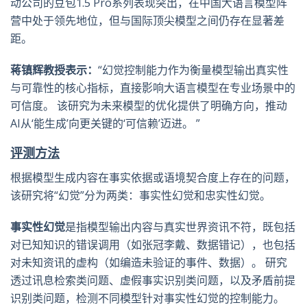
动公司的豆包1.5 Pro系列表现突出，在中国大语言模型阵
营中处于领先地位，但与国际顶尖模型之间仍存在显著差
距。
蒋镇辉教授表示
：
“幻觉控制能力作为衡量模型输出真实性
与可靠性的核心指标，直接影响大语言模型在专业场景中的
可信度。 该研究为未来模型的优化提供了明确方向，推动
AI从‘能生成’向更关键的‘可信赖’迈进。 ”
评测方法
根据模型生成内容在事实依据或语境契合度上存在的问题，
该研究将“幻觉”分为两类：事实性幻觉和忠实性幻觉。
事实性幻觉
是指模型输出内容与真实世界资讯不符，既包括
对已知知识的错误调用（如张冠李戴、数据错记），也包括
对未知资讯的虚构（如编造未验证的事件、数据）。 研究
透过讯息检索类问题、虚假事实识别类问题，以及矛盾前提
识别类问题，检测不同模型针对事实性幻觉的控制能力。