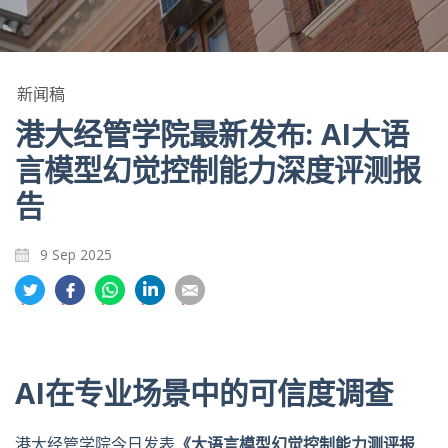
新闻稿
港大经管学院最新发布: AI大语
言模型幻觉控制能力深度评测报
告
9 Sep 2025
分
分
分
分
分
享
享
享
享
享
到
到
到
到
到
推
面
whatsapp
領
電
特
书
英
郵
AI
在专业场景中的可信度调查
港大经管学院今日发表
《大语言模型幻觉控制能力测评报