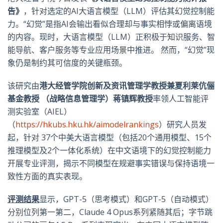
告》
，针对选定的AI大语言模型（LLM）评估其幻觉控制能
力。“幻觉”是指AI会输出看似合理却与事实相悖或偏离语境
的内容。现时，大语言模型（LLM）正积极于知识服务、智
能导航、客户服务等专业应用场景中推进。 然而，“幻觉”现
象仍是制约其可信度的关键瓶颈。
该研究由
港大经管学院创新及资讯管理学教授兼夏利莱伉俪
基金教授
（战略信息管理学）蒋镇辉
教授
率领人工智能评
测实验室（AIEL）
（
https://hkubs.hku.hk/aimodelrankings
）研究人员发
起，针对 37个中美大语言模型（包括20个通用模型、15个
推理模型及2个一体化系统）在中文语境下的幻觉控制能力
开展专业评测，揭示不同模型在规避事实错误与保持语境一
致性方面的真实表现。
评测结果
显示，GPT-5（思考模式）和GPT-5（自动模式）
分别位列第一第二，Claude 4 Opus系列紧随其后；字节跳