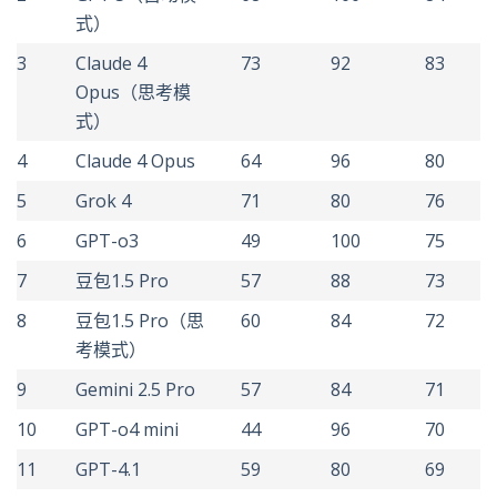
式）
3
Claude 4
73
92
83
Opus（思考模
式）
4
Claude 4 Opus
64
96
80
5
Grok 4
71
80
76
6
GPT-o3
49
100
75
7
豆包1.5 Pro
57
88
73
8
豆包1.5 Pro（思
60
84
72
考模式）
9
Gemini 2.5 Pro
57
84
71
10
GPT-o4 mini
44
96
70
11
GPT-4.1
59
80
69